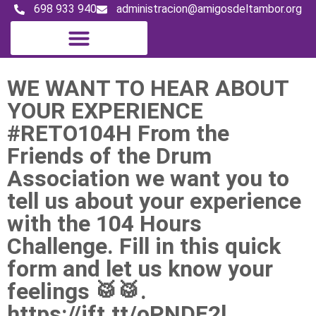
698 933 940
administracion@amigosdeltambor.org
Digital Magazine
WE WANT TO HEAR ABOUT
YOUR EXPERIENCE
#RETO104H From the
Friends of the Drum
Association we want you to
tell us about your experience
with the 104 Hours
Challenge. Fill in this quick
form and let us know your
feelings 🥁🥁.
https://ift.tt/oPNDE2l