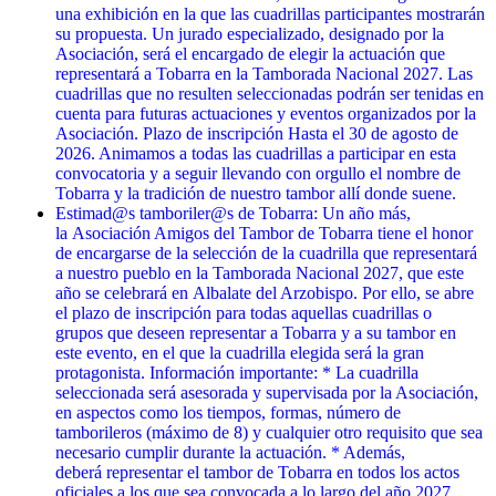
una exhibición en la que las cuadrillas participantes mostrarán
su propuesta. Un jurado especializado, designado por la
Asociación, será el encargado de elegir la actuación que
representará a Tobarra en la Tamborada Nacional 2027. Las
cuadrillas que no resulten seleccionadas podrán ser tenidas en
cuenta para futuras actuaciones y eventos organizados por la
Asociación. Plazo de inscripción Hasta el 30 de agosto de
2026. Animamos a todas las cuadrillas a participar en esta
convocatoria y a seguir llevando con orgullo el nombre de
Tobarra y la tradición de nuestro tambor allí donde suene.
Estimad@s tamboriler@s de Tobarra: Un año más,
la Asociación Amigos del Tambor de Tobarra tiene el honor
de encargarse de la selección de la cuadrilla que representará
a nuestro pueblo en la Tamborada Nacional 2027, que este
año se celebrará en Albalate del Arzobispo. Por ello, se abre
el plazo de inscripción para todas aquellas cuadrillas o
grupos que deseen representar a Tobarra y a su tambor en
este evento, en el que la cuadrilla elegida será la gran
protagonista. Información importante: * La cuadrilla
seleccionada será asesorada y supervisada por la Asociación,
en aspectos como los tiempos, formas, número de
tamborileros (máximo de 8) y cualquier otro requisito que sea
necesario cumplir durante la actuación. * Además,
deberá representar el tambor de Tobarra en todos los actos
oficiales a los que sea convocada a lo largo del año 2027,