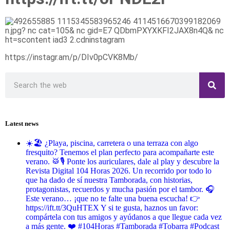
https://instagr.am/p/DIv0pCVK8Mb/
Latest news
☀️🏖️ ¿Playa, piscina, carretera o una terraza con algo
fresquito? Tenemos el plan perfecto para acompañarte este
verano. 🥁🎙️ Ponte los auriculares, dale al play y descubre la
Revista Digital 104 Horas 2026. Un recorrido por todo lo
que ha dado de sí nuestra Tamborada, con historias,
protagonistas, recuerdos y mucha pasión por el tambor. 🎧
Este verano… ¡que no te falte una buena escucha! 👉
https://ift.tt/3QuHTEX Y si te gusta, haznos un favor:
compártela con tus amigos y ayúdanos a que llegue cada vez
a más gente. ❤️ #104Horas #Tamborada #Tobarra #Podcast