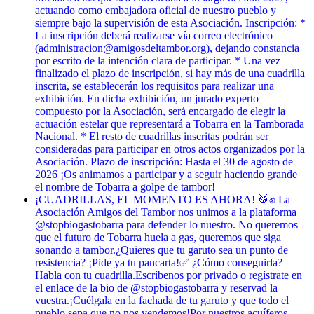
actuando como embajadora oficial de nuestro pueblo y
siempre bajo la supervisión de esta Asociación. Inscripción: *
La inscripción deberá realizarse vía correo electrónico
(administracion@amigosdeltambor.org), dejando constancia
por escrito de la intención clara de participar. * Una vez
finalizado el plazo de inscripción, si hay más de una cuadrilla
inscrita, se establecerán los requisitos para realizar una
exhibición. En dicha exhibición, un jurado experto
compuesto por la Asociación, será encargado de elegir la
actuación estelar que representará a Tobarra en la Tamborada
Nacional. * El resto de cuadrillas inscritas podrán ser
consideradas para participar en otros actos organizados por la
Asociación. Plazo de inscripción: Hasta el 30 de agosto de
2026 ¡Os animamos a participar y a seguir haciendo grande
el nombre de Tobarra a golpe de tambor!
¡CUADRILLAS, EL MOMENTO ES AHORA! 🥁✊ La
Asociación Amigos del Tambor nos unimos a la plataforma
@stopbiogastobarra para defender lo nuestro. No queremos
que el futuro de Tobarra huela a gas, queremos que siga
sonando a tambor. ​¿Quieres que tu garuto sea un punto de
resistencia? ¡Pide ya tu pancarta! ​✅ ¿Cómo conseguirla? ​
Habla con tu cuadrilla. ​Escríbenos por privado o regístrate en
el enlace de la bio de @stopbiogastobarra y reservad la
vuestra. ​¡Cuélgala en la fachada de tu garuto y que todo el
pueblo sepa que no nos vendemos! ​Por nuestros acuíferos,