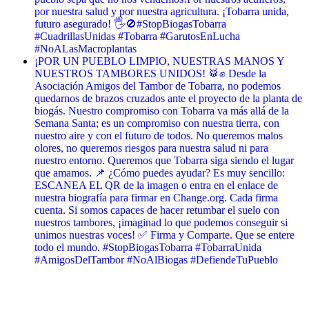
por nuestra salud y por nuestra agricultura. ¡Tobarra unida,
futuro asegurado! 🖐️🚫 ​#StopBiogasTobarra
#CuadrillasUnidas #Tobarra #GarutosEnLucha
#NoALasMacroplantas
¡POR UN PUEBLO LIMPIO, NUESTRAS MANOS Y
NUESTROS TAMBORES UNIDOS! 🥁✊ Desde la
Asociación Amigos del Tambor de Tobarra, no podemos
quedarnos de brazos cruzados ante el proyecto de la planta de
biogás. Nuestro compromiso con Tobarra va más allá de la
Semana Santa; es un compromiso con nuestra tierra, con
nuestro aire y con el futuro de todos. No queremos malos
olores, no queremos riesgos para nuestra salud ni para
nuestro entorno. Queremos que Tobarra siga siendo el lugar
que amamos. 📌 ¿Cómo puedes ayudar? Es muy sencillo:
ESCANEA EL QR de la imagen o entra en el enlace de
nuestra biografía para firmar en Change.org. Cada firma
cuenta. Si somos capaces de hacer retumbar el suelo con
nuestros tambores, ¡imaginad lo que podemos conseguir si
unimos nuestras voces! ✅ Firma y Comparte. Que se entere
todo el mundo. #StopBiogasTobarra #TobarraUnida
#AmigosDelTambor #NoAlBiogas #DefiendeTuPueblo