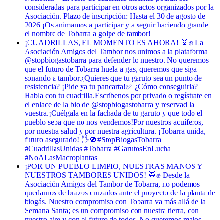
consideradas para participar en otros actos organizados por la
Asociación. Plazo de inscripción: Hasta el 30 de agosto de
2026 ¡Os animamos a participar y a seguir haciendo grande
el nombre de Tobarra a golpe de tambor!
¡CUADRILLAS, EL MOMENTO ES AHORA! 🥁✊ La
Asociación Amigos del Tambor nos unimos a la plataforma
@stopbiogastobarra para defender lo nuestro. No queremos
que el futuro de Tobarra huela a gas, queremos que siga
sonando a tambor. ​¿Quieres que tu garuto sea un punto de
resistencia? ¡Pide ya tu pancarta! ​✅ ¿Cómo conseguirla? ​
Habla con tu cuadrilla. ​Escríbenos por privado o regístrate en
el enlace de la bio de @stopbiogastobarra y reservad la
vuestra. ​¡Cuélgala en la fachada de tu garuto y que todo el
pueblo sepa que no nos vendemos! ​Por nuestros acuíferos,
por nuestra salud y por nuestra agricultura. ¡Tobarra unida,
futuro asegurado! 🖐️🚫 ​#StopBiogasTobarra
#CuadrillasUnidas #Tobarra #GarutosEnLucha
#NoALasMacroplantas
¡POR UN PUEBLO LIMPIO, NUESTRAS MANOS Y
NUESTROS TAMBORES UNIDOS! 🥁✊ Desde la
Asociación Amigos del Tambor de Tobarra, no podemos
quedarnos de brazos cruzados ante el proyecto de la planta de
biogás. Nuestro compromiso con Tobarra va más allá de la
Semana Santa; es un compromiso con nuestra tierra, con
nuestro aire y con el futuro de todos. No queremos malos