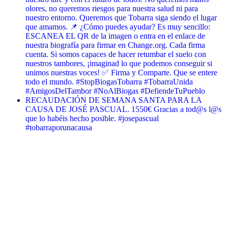
olores, no queremos riesgos para nuestra salud ni para
nuestro entorno. Queremos que Tobarra siga siendo el lugar
que amamos. 📌 ¿Cómo puedes ayudar? Es muy sencillo:
ESCANEA EL QR de la imagen o entra en el enlace de
nuestra biografía para firmar en Change.org. Cada firma
cuenta. Si somos capaces de hacer retumbar el suelo con
nuestros tambores, ¡imaginad lo que podemos conseguir si
unimos nuestras voces! ✅ Firma y Comparte. Que se entere
todo el mundo. #StopBiogasTobarra #TobarraUnida
#AmigosDelTambor #NoAlBiogas #DefiendeTuPueblo
RECAUDACIÓN DE SEMANA SANTA PARA LA
CAUSA DE JOSÉ PASCUAL. 1550€ Gracias a tod@s l@s
que lo habéis hecho posible. #josepascual
#tobarraporunacausa