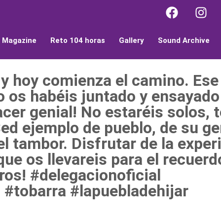
l Magazine
Reto 104 horas
Gallery
Sound Archive
 y hoy comienza el camino. Ese
to os habéis juntado y ensayado
cer genial! No estaréis solos, 
ed ejemplo de pueblo, de su ge
l tambor. Disfrutar de la exper
 que os llevareis para el recuer
ros! #delegacionoficial
#tobarra #lapuebladehijar