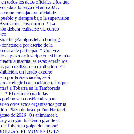
 en todos los actos oficiales a los que
vocada a lo largo del año 2027,
o como embajadora oficial de
 pueblo y siempre bajo la supervisión
 Asociación. Inscripción: * La
ción deberá realizarse vía correo
nico
stracion@amigosdeltambor.org),
 constancia por escrito de la
ón clara de participar. * Una vez
ado el plazo de inscripción, si hay más
uadrilla inscrita, se establecerán los
tos para realizar una exhibición. En
xhibición, un jurado experto
to por la Asociación, será
do de elegir la actuación estelar que
ntará a Tobarra en la Tamborada
l. * El resto de cuadrillas
as podrán ser consideradas para
par en otros actos organizados por la
ión. Plazo de inscripción: Hasta el
agosto de 2026 ¡Os animamos a
par y a seguir haciendo grande el
de Tobarra a golpe de tambor!
RILLAS, EL MOMENTO ES