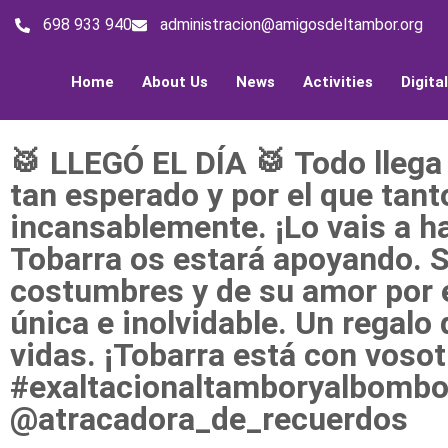
698 933 940
administracion@amigosdeltambor.org
Home
About Us
News
Activities
Digita
🥁 LLEGÓ EL DÍA 🥁 Todo llega
tan esperado y por el que tan
incansablemente. ¡Lo vais a ha
Tobarra os estará apoyando. S
costumbres y de su amor por e
única e inolvidable. Un regalo
vidas. ¡Tobarra está con vosot
#exaltacionaltamboryalbombo 
@atracadora_de_recuerdos