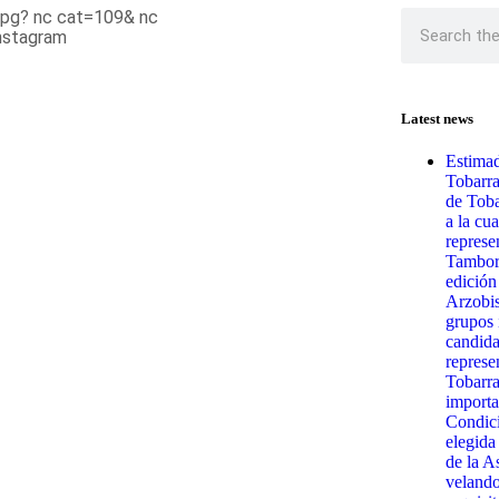
Latest news
Estimad
Tobarr
de Toba
a la cua
represe
Tambora
edición
Arzobis
grupos 
candida
represe
Tobarra
importa
Condici
elegida
de la A
velando