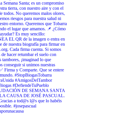
 la Semana Santa; es un compromiso
tra tierra, con nuestro aire y con el
de todos. No queremos malos olores,
emos riesgos para nuestra salud ni
estro entorno. Queremos que Tobarra
endo el lugar que amamos. 📌 ¿Cómo
ayudar? Es muy sencillo:
A EL QR de la imagen o entra en
ce de nuestra biografía para firmar en
org. Cada firma cuenta. Si somos
 de hacer retumbar el suelo con
s tambores, ¡imaginad lo que
 conseguir si unimos nuestras
✅ Firma y Comparte. Que se entere
l mundo. #StopBiogasTobarra
raUnida #AmigosDelTambor
iogas #DefiendeTuPueblo
UDACIÓN DE SEMANA SANTA
LA CAUSA DE JOSÉ PASCUAL.
racias a tod@s l@s que lo habéis
osible. #josepascual
raporunacausa