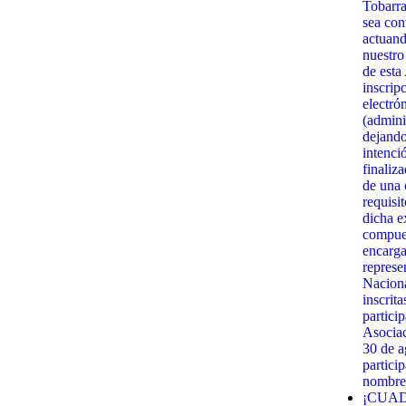
Tobarra
sea con
actuand
nuestro
de esta
inscrip
electró
(admini
dejando
intenci
finaliz
de una c
requisi
dicha e
compues
encarga
represe
Naciona
inscrit
partici
Asociac
30 de 
partici
nombre 
¡CUAD