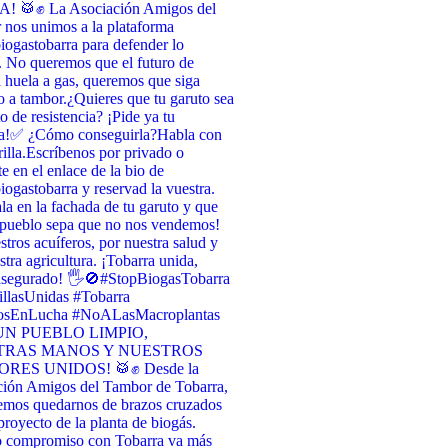
 🥁✊ La Asociación Amigos del
nos unimos a la plataforma
ogastobarra para defender lo
. No queremos que el futuro de
 huela a gas, queremos que siga
 a tambor. ​¿Quieres que tu garuto sea
o de resistencia? ¡Pide ya tu
a! ​✅ ¿Cómo conseguirla? ​Habla con
illa. ​Escríbenos por privado o
te en el enlace de la bio de
ogastobarra y reservad la vuestra. ​
la en la fachada de tu garuto y que
 pueblo sepa que no nos vendemos! ​
stros acuíferos, por nuestra salud y
stra agricultura. ¡Tobarra unida,
asegurado! 🖐️🚫 ​#StopBiogasTobarra
llasUnidas #Tobarra
osEnLucha #NoALasMacroplantas
UN PUEBLO LIMPIO,
TRAS MANOS Y NUESTROS
RES UNIDOS! 🥁✊ Desde la
ción Amigos del Tambor de Tobarra,
emos quedarnos de brazos cruzados
 proyecto de la planta de biogás.
o compromiso con Tobarra va más