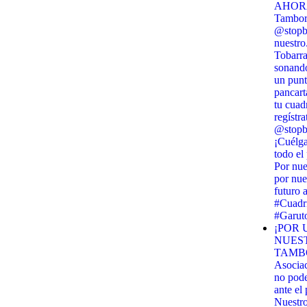
AHORA!
Tambor 
@stopbi
nuestro
Tobarra
sonando
un punt
pancart
tu cuadr
regístra
@stopbi
¡Cuélga
todo el
Por nue
por nue
futuro 
#Cuadri
#Garut
¡POR 
NUES
TAMBO
Asocia
no pod
ante el
Nuestr