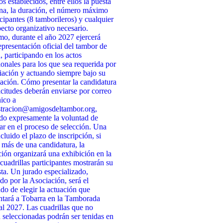
os establecidos, entre ellos la puesta
na, la duración, el número máximo
icipantes (8 tamborileros) y cualquier
pecto organizativo necesario.
o, durante el año 2027 ejercerá
presentación oficial del tambor de
, participando en los actos
cionales para los que sea requerida por
iación y actuando siempre bajo su
ación. Cómo presentar la candidatura
icitudes deberán enviarse por correo
nico a
stracion@amigosdeltambor.org,
do expresamente la voluntad de
par en el proceso de selección. Una
cluido el plazo de inscripción, si
 más de una candidatura, la
ión organizará una exhibición en la
 cuadrillas participantes mostrarán su
ta. Un jurado especializado,
do por la Asociación, será el
do de elegir la actuación que
ntará a Tobarra en la Tamborada
l 2027. Las cuadrillas que no
n seleccionadas podrán ser tenidas en