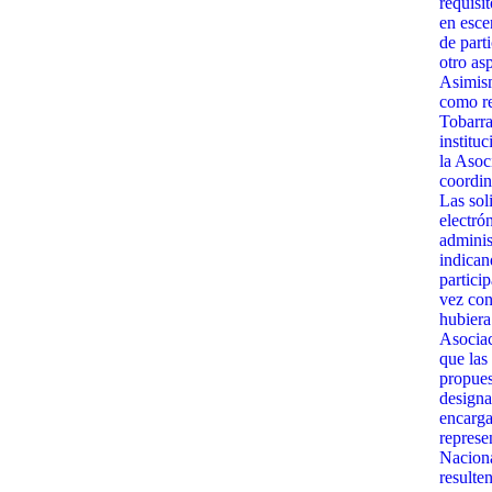
requisit
en esce
de part
otro as
Asimism
como re
Tobarra
institu
la Asoc
coordin
Las sol
electró
admini
indican
partici
vez con
hubiera
Asociac
que las
propues
designa
encarga
represe
Naciona
resulte