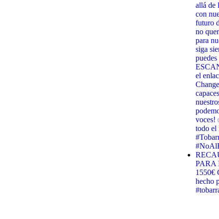
allá de
con nues
futuro 
no quer
para nu
siga si
puedes 
ESCANE
el enla
Change.
capaces
nuestro
podemos
voces! 
todo e
#Tobar
#NoAlB
RECA
PARA 
1550€ G
hecho p
#tobar