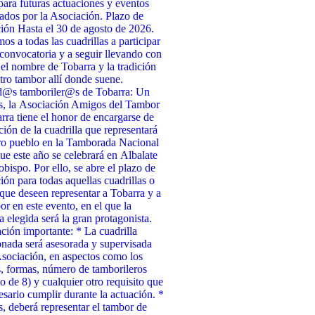
para futuras actuaciones y eventos
ados por la Asociación. Plazo de
ción Hasta el 30 de agosto de 2026.
s a todas las cuadrillas a participar
 convocatoria y a seguir llevando con
 el nombre de Tobarra y la tradición
tro tambor allí donde suene.
d@s tamboriler@s de Tobarra: Un
s, la Asociación Amigos del Tambor
rra tiene el honor de encargarse de
cción de la cuadrilla que representará
ro pueblo en la Tamborada Nacional
ue este año se celebrará en Albalate
obispo. Por ello, se abre el plazo de
ción para todas aquellas cuadrillas o
que deseen representar a Tobarra y a
or en este evento, en el que la
a elegida será la gran protagonista.
ción importante: * La cuadrilla
onada será asesorada y supervisada
Asociación, en aspectos como los
, formas, número de tamborileros
 de 8) y cualquier otro requisito que
esario cumplir durante la actuación. *
 deberá representar el tambor de