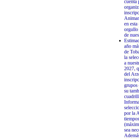
cuenta 
organiz
inscrip
Animamo
en esta
orgullo
de nues
Estima
año má
de Toba
la sele
a nuest
2027, q
del Arz
inscrip
grupos 
su tamb
cuadrill
Informa
selecci
por la 
tiempos
(máximo
sea nec
Además,