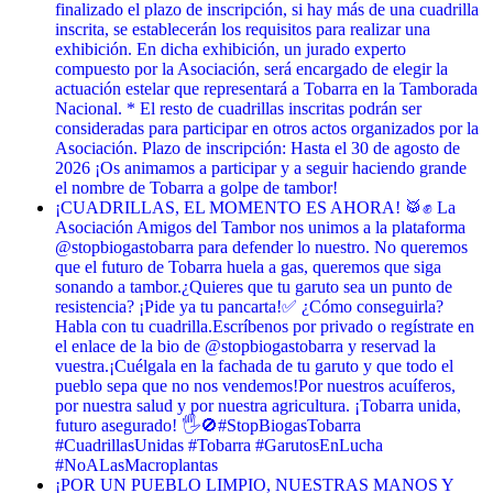
finalizado el plazo de inscripción, si hay más de una cuadrilla
inscrita, se establecerán los requisitos para realizar una
exhibición. En dicha exhibición, un jurado experto
compuesto por la Asociación, será encargado de elegir la
actuación estelar que representará a Tobarra en la Tamborada
Nacional. * El resto de cuadrillas inscritas podrán ser
consideradas para participar en otros actos organizados por la
Asociación. Plazo de inscripción: Hasta el 30 de agosto de
2026 ¡Os animamos a participar y a seguir haciendo grande
el nombre de Tobarra a golpe de tambor!
¡CUADRILLAS, EL MOMENTO ES AHORA! 🥁✊ La
Asociación Amigos del Tambor nos unimos a la plataforma
@stopbiogastobarra para defender lo nuestro. No queremos
que el futuro de Tobarra huela a gas, queremos que siga
sonando a tambor. ​¿Quieres que tu garuto sea un punto de
resistencia? ¡Pide ya tu pancarta! ​✅ ¿Cómo conseguirla? ​
Habla con tu cuadrilla. ​Escríbenos por privado o regístrate en
el enlace de la bio de @stopbiogastobarra y reservad la
vuestra. ​¡Cuélgala en la fachada de tu garuto y que todo el
pueblo sepa que no nos vendemos! ​Por nuestros acuíferos,
por nuestra salud y por nuestra agricultura. ¡Tobarra unida,
futuro asegurado! 🖐️🚫 ​#StopBiogasTobarra
#CuadrillasUnidas #Tobarra #GarutosEnLucha
#NoALasMacroplantas
¡POR UN PUEBLO LIMPIO, NUESTRAS MANOS Y