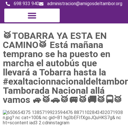
698 933 940
administracion@amigosdeltambor.org
Digital Magazine
🥁TOBARRA YA ESTA EN
CAMINO🥁 Está mañana
temprano se ha puesto en
marcha el autobús que
llevará a Tobarra hasta la
#exaltacionnacionaldeltambo
Tamborada Nacional allá
vamos 🚙🥁🚗🥁🚐🥁🚚🥁🚍🥁