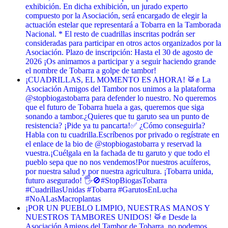
exhibición. En dicha exhibición, un jurado experto
compuesto por la Asociación, será encargado de elegir la
actuación estelar que representará a Tobarra en la Tamborada
Nacional. * El resto de cuadrillas inscritas podrán ser
consideradas para participar en otros actos organizados por la
Asociación. Plazo de inscripción: Hasta el 30 de agosto de
2026 ¡Os animamos a participar y a seguir haciendo grande
el nombre de Tobarra a golpe de tambor!
¡CUADRILLAS, EL MOMENTO ES AHORA! 🥁✊ La
Asociación Amigos del Tambor nos unimos a la plataforma
@stopbiogastobarra para defender lo nuestro. No queremos
que el futuro de Tobarra huela a gas, queremos que siga
sonando a tambor. ​¿Quieres que tu garuto sea un punto de
resistencia? ¡Pide ya tu pancarta! ​✅ ¿Cómo conseguirla? ​
Habla con tu cuadrilla. ​Escríbenos por privado o regístrate en
el enlace de la bio de @stopbiogastobarra y reservad la
vuestra. ​¡Cuélgala en la fachada de tu garuto y que todo el
pueblo sepa que no nos vendemos! ​Por nuestros acuíferos,
por nuestra salud y por nuestra agricultura. ¡Tobarra unida,
futuro asegurado! 🖐️🚫 ​#StopBiogasTobarra
#CuadrillasUnidas #Tobarra #GarutosEnLucha
#NoALasMacroplantas
¡POR UN PUEBLO LIMPIO, NUESTRAS MANOS Y
NUESTROS TAMBORES UNIDOS! 🥁✊ Desde la
Asociación Amigos del Tambor de Tobarra, no podemos