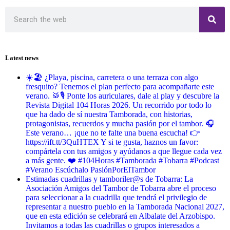
Latest news
☀️🏖️ ¿Playa, piscina, carretera o una terraza con algo
fresquito? Tenemos el plan perfecto para acompañarte este
verano. 🥁🎙️ Ponte los auriculares, dale al play y descubre la
Revista Digital 104 Horas 2026. Un recorrido por todo lo
que ha dado de sí nuestra Tamborada, con historias,
protagonistas, recuerdos y mucha pasión por el tambor. 🎧
Este verano… ¡que no te falte una buena escucha! 👉
https://ift.tt/3QuHTEX Y si te gusta, haznos un favor:
compártela con tus amigos y ayúdanos a que llegue cada vez
a más gente. ❤️ #104Horas #Tamborada #Tobarra #Podcast
#Verano Escúchalo PasiónPorElTambor
Estimadas cuadrillas y tamboriler@s de Tobarra: La
Asociación Amigos del Tambor de Tobarra abre el proceso
para seleccionar a la cuadrilla que tendrá el privilegio de
representar a nuestro pueblo en la Tamborada Nacional 2027,
que en esta edición se celebrará en Albalate del Arzobispo.
Invitamos a todas las cuadrillas o grupos interesados a