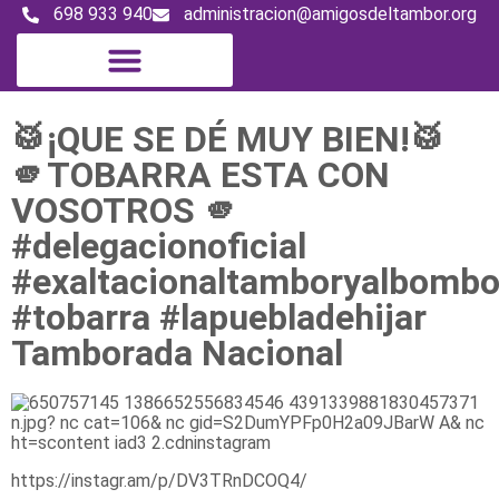
698 933 940
administracion@amigosdeltambor.org
Digital Magazine
🥁¡QUE SE DÉ MUY BIEN!🥁
🫵TOBARRA ESTA CON
VOSOTROS 🫵
#delegacionoficial
#exaltacionaltamboryalbomb
#tobarra #lapuebladehijar
Tamborada Nacional
https://instagr.am/p/DV3TRnDCOQ4/