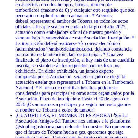
en aspectos como los tiempos, formas, número de
tamborileros (máximo de 8) y cualquier otro requisito que sea
necesario cumplir durante la actuación. * Además,
deberá representar el tambor de Tobarra en todos los actos
oficiales a los que sea convocada a lo largo del año 2027,
actuando como embajadora oficial de nuestro pueblo y
siempre bajo la supervisión de esta Asociación. Inscripción: *
La inscripción deberá realizarse vía correo electrónico
(administracion@amigosdeltambor.org), dejando constancia
por escrito de la intención clara de participar. * Una vez
finalizado el plazo de inscripción, si hay más de una cuadrilla
inscrita, se establecerán los requisitos para realizar una
exhibición. En dicha exhibición, un jurado experto
compuesto por la Asociación, será encargado de elegir la
actuación estelar que representará a Tobarra en la Tamborada
Nacional. * El resto de cuadrillas inscritas podrán ser
consideradas para participar en otros actos organizados por la
Asociación. Plazo de inscripción: Hasta el 30 de agosto de
2026 ¡Os animamos a participar y a seguir haciendo grande
el nombre de Tobarra a golpe de tambor!
¡CUADRILLAS, EL MOMENTO ES AHORA! 🥁✊ La
Asociación Amigos del Tambor nos unimos a la plataforma
@stopbiogastobarra para defender lo nuestro. No queremos
que el futuro de Tobarra huela a gas, queremos que siga
sonando a tambor. ​¿Quieres que tu garuto sea un punto de