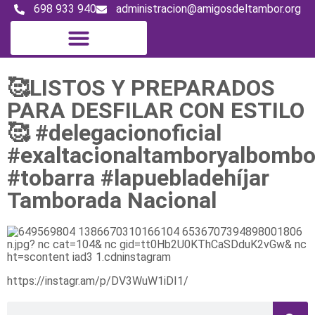
698 933 940
administracion@amigosdeltambor.org
Digital Magazine
🥰LISTOS Y PREPARADOS
PARA DESFILAR CON ESTILO
🥰 #delegacionoficial
#exaltacionaltamboryalbomb
#tobarra #lapuebladehíjar
Tamborada Nacional
https://instagr.am/p/DV3WuW1iDI1/