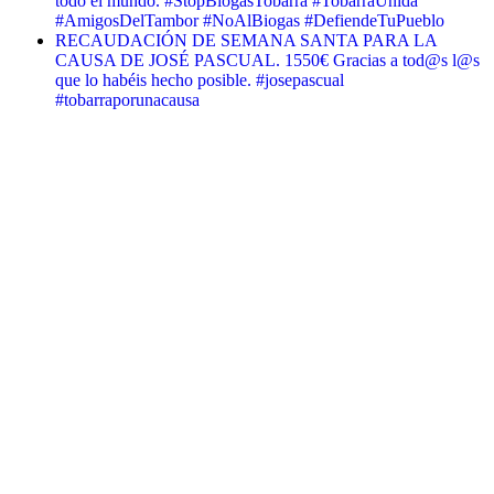
todo el mundo. #StopBiogasTobarra #TobarraUnida
#AmigosDelTambor #NoAlBiogas #DefiendeTuPueblo
RECAUDACIÓN DE SEMANA SANTA PARA LA
CAUSA DE JOSÉ PASCUAL. 1550€ Gracias a tod@s l@s
que lo habéis hecho posible. #josepascual
#tobarraporunacausa