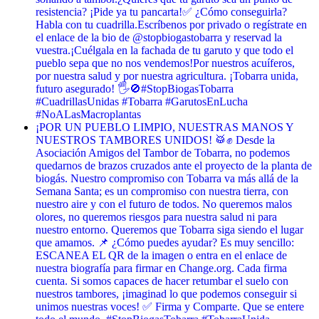
resistencia? ¡Pide ya tu pancarta! ​✅ ¿Cómo conseguirla? ​
Habla con tu cuadrilla. ​Escríbenos por privado o regístrate en
el enlace de la bio de @stopbiogastobarra y reservad la
vuestra. ​¡Cuélgala en la fachada de tu garuto y que todo el
pueblo sepa que no nos vendemos! ​Por nuestros acuíferos,
por nuestra salud y por nuestra agricultura. ¡Tobarra unida,
futuro asegurado! 🖐️🚫 ​#StopBiogasTobarra
#CuadrillasUnidas #Tobarra #GarutosEnLucha
#NoALasMacroplantas
¡POR UN PUEBLO LIMPIO, NUESTRAS MANOS Y
NUESTROS TAMBORES UNIDOS! 🥁✊ Desde la
Asociación Amigos del Tambor de Tobarra, no podemos
quedarnos de brazos cruzados ante el proyecto de la planta de
biogás. Nuestro compromiso con Tobarra va más allá de la
Semana Santa; es un compromiso con nuestra tierra, con
nuestro aire y con el futuro de todos. No queremos malos
olores, no queremos riesgos para nuestra salud ni para
nuestro entorno. Queremos que Tobarra siga siendo el lugar
que amamos. 📌 ¿Cómo puedes ayudar? Es muy sencillo:
ESCANEA EL QR de la imagen o entra en el enlace de
nuestra biografía para firmar en Change.org. Cada firma
cuenta. Si somos capaces de hacer retumbar el suelo con
nuestros tambores, ¡imaginad lo que podemos conseguir si
unimos nuestras voces! ✅ Firma y Comparte. Que se entere