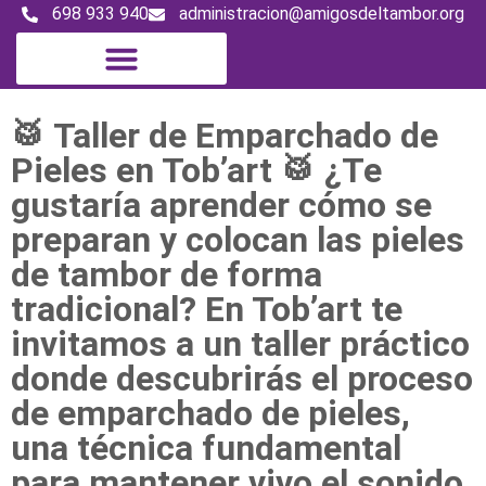
698 933 940
administracion@amigosdeltambor.org
Digital Magazine
🥁 Taller de Emparchado de
Pieles en Tob’art 🥁 ¿Te
gustaría aprender cómo se
preparan y colocan las pieles
de tambor de forma
tradicional? En Tob’art te
invitamos a un taller práctico
donde descubrirás el proceso
de emparchado de pieles,
una técnica fundamental
para mantener vivo el sonido