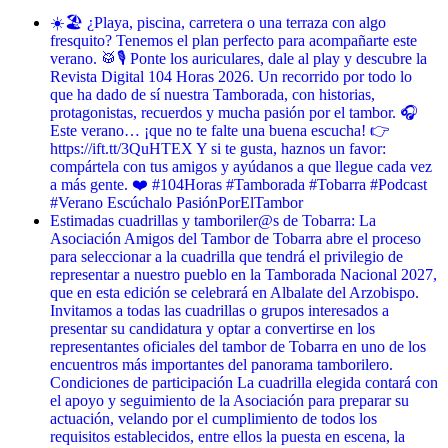
☀️🏖️ ¿Playa, piscina, carretera o una terraza con algo
fresquito? Tenemos el plan perfecto para acompañarte este
verano. 🥁🎙️ Ponte los auriculares, dale al play y descubre la
Revista Digital 104 Horas 2026. Un recorrido por todo lo
que ha dado de sí nuestra Tamborada, con historias,
protagonistas, recuerdos y mucha pasión por el tambor. 🎧
Este verano… ¡que no te falte una buena escucha! 👉
https://ift.tt/3QuHTEX Y si te gusta, haznos un favor:
compártela con tus amigos y ayúdanos a que llegue cada vez
a más gente. ❤️ #104Horas #Tamborada #Tobarra #Podcast
#Verano Escúchalo PasiónPorElTambor
Estimadas cuadrillas y tamboriler@s de Tobarra: La
Asociación Amigos del Tambor de Tobarra abre el proceso
para seleccionar a la cuadrilla que tendrá el privilegio de
representar a nuestro pueblo en la Tamborada Nacional 2027,
que en esta edición se celebrará en Albalate del Arzobispo.
Invitamos a todas las cuadrillas o grupos interesados a
presentar su candidatura y optar a convertirse en los
representantes oficiales del tambor de Tobarra en uno de los
encuentros más importantes del panorama tamborilero.
Condiciones de participación La cuadrilla elegida contará con
el apoyo y seguimiento de la Asociación para preparar su
actuación, velando por el cumplimiento de todos los
requisitos establecidos, entre ellos la puesta en escena, la