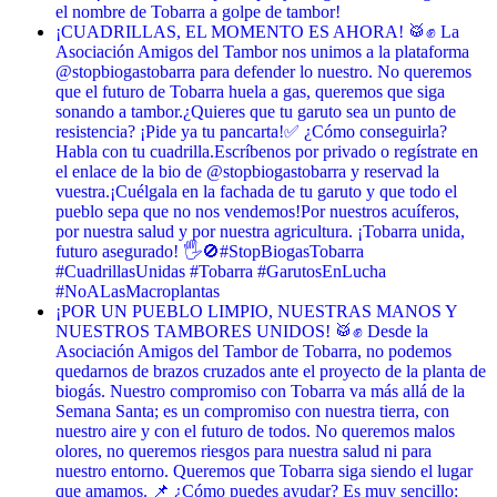
el nombre de Tobarra a golpe de tambor!
¡CUADRILLAS, EL MOMENTO ES AHORA! 🥁✊ La
Asociación Amigos del Tambor nos unimos a la plataforma
@stopbiogastobarra para defender lo nuestro. No queremos
que el futuro de Tobarra huela a gas, queremos que siga
sonando a tambor. ​¿Quieres que tu garuto sea un punto de
resistencia? ¡Pide ya tu pancarta! ​✅ ¿Cómo conseguirla? ​
Habla con tu cuadrilla. ​Escríbenos por privado o regístrate en
el enlace de la bio de @stopbiogastobarra y reservad la
vuestra. ​¡Cuélgala en la fachada de tu garuto y que todo el
pueblo sepa que no nos vendemos! ​Por nuestros acuíferos,
por nuestra salud y por nuestra agricultura. ¡Tobarra unida,
futuro asegurado! 🖐️🚫 ​#StopBiogasTobarra
#CuadrillasUnidas #Tobarra #GarutosEnLucha
#NoALasMacroplantas
¡POR UN PUEBLO LIMPIO, NUESTRAS MANOS Y
NUESTROS TAMBORES UNIDOS! 🥁✊ Desde la
Asociación Amigos del Tambor de Tobarra, no podemos
quedarnos de brazos cruzados ante el proyecto de la planta de
biogás. Nuestro compromiso con Tobarra va más allá de la
Semana Santa; es un compromiso con nuestra tierra, con
nuestro aire y con el futuro de todos. No queremos malos
olores, no queremos riesgos para nuestra salud ni para
nuestro entorno. Queremos que Tobarra siga siendo el lugar
que amamos. 📌 ¿Cómo puedes ayudar? Es muy sencillo: