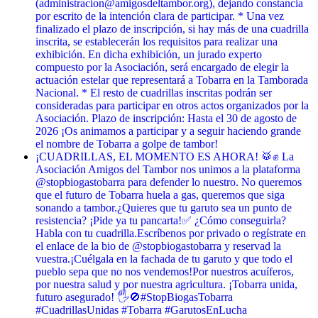
(administracion@amigosdeltambor.org), dejando constancia
por escrito de la intención clara de participar. * Una vez
finalizado el plazo de inscripción, si hay más de una cuadrilla
inscrita, se establecerán los requisitos para realizar una
exhibición. En dicha exhibición, un jurado experto
compuesto por la Asociación, será encargado de elegir la
actuación estelar que representará a Tobarra en la Tamborada
Nacional. * El resto de cuadrillas inscritas podrán ser
consideradas para participar en otros actos organizados por la
Asociación. Plazo de inscripción: Hasta el 30 de agosto de
2026 ¡Os animamos a participar y a seguir haciendo grande
el nombre de Tobarra a golpe de tambor!
¡CUADRILLAS, EL MOMENTO ES AHORA! 🥁✊ La
Asociación Amigos del Tambor nos unimos a la plataforma
@stopbiogastobarra para defender lo nuestro. No queremos
que el futuro de Tobarra huela a gas, queremos que siga
sonando a tambor. ​¿Quieres que tu garuto sea un punto de
resistencia? ¡Pide ya tu pancarta! ​✅ ¿Cómo conseguirla? ​
Habla con tu cuadrilla. ​Escríbenos por privado o regístrate en
el enlace de la bio de @stopbiogastobarra y reservad la
vuestra. ​¡Cuélgala en la fachada de tu garuto y que todo el
pueblo sepa que no nos vendemos! ​Por nuestros acuíferos,
por nuestra salud y por nuestra agricultura. ¡Tobarra unida,
futuro asegurado! 🖐️🚫 ​#StopBiogasTobarra
#CuadrillasUnidas #Tobarra #GarutosEnLucha