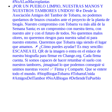
#NoALasMacroplantas
¡POR UN PUEBLO LIMPIO, NUESTRAS MANOS Y
NUESTROS TAMBORES UNIDOS! 🥁✊ Desde la
Asociación Amigos del Tambor de Tobarra, no podemos
quedarnos de brazos cruzados ante el proyecto de la planta de
biogás. Nuestro compromiso con Tobarra va más allá de la
Semana Santa; es un compromiso con nuestra tierra, con
nuestro aire y con el futuro de todos. No queremos malos
olores, no queremos riesgos para nuestra salud ni para
nuestro entorno. Queremos que Tobarra siga siendo el lugar
que amamos. 📌 ¿Cómo puedes ayudar? Es muy sencillo:
ESCANEA EL QR de la imagen o entra en el enlace de
nuestra biografía para firmar en Change.org. Cada firma
cuenta. Si somos capaces de hacer retumbar el suelo con
nuestros tambores, ¡imaginad lo que podemos conseguir si
unimos nuestras voces! ✅ Firma y Comparte. Que se entere
todo el mundo. #StopBiogasTobarra #TobarraUnida
#AmigosDelTambor #NoAlBiogas #DefiendeTuPueblo