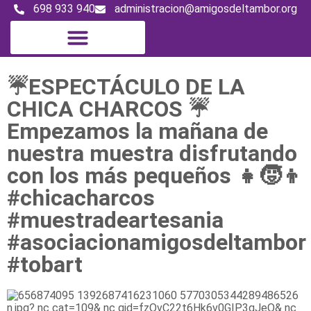
698 933 940
administracion@amigosdeltambor.org
Digital Magazine
☔️ESPECTÁCULO DE LA
CHICA CHARCOS ☔️
Empezamos la mañana de
nuestra muestra disfrutando
con los más pequeños 👧🧒👦
#chicacharcos
#muestradeartesania
#asociacionamigosdeltambor
#tobart