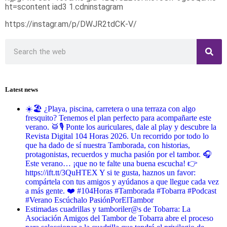
https://instagr.am/p/DWJR2tdCK-V/
Latest news
☀️🏖️ ¿Playa, piscina, carretera o una terraza con algo
fresquito? Tenemos el plan perfecto para acompañarte este
verano. 🥁🎙️ Ponte los auriculares, dale al play y descubre la
Revista Digital 104 Horas 2026. Un recorrido por todo lo
que ha dado de sí nuestra Tamborada, con historias,
protagonistas, recuerdos y mucha pasión por el tambor. 🎧
Este verano… ¡que no te falte una buena escucha! 👉
https://ift.tt/3QuHTEX Y si te gusta, haznos un favor:
compártela con tus amigos y ayúdanos a que llegue cada vez
a más gente. ❤️ #104Horas #Tamborada #Tobarra #Podcast
#Verano Escúchalo PasiónPorElTambor
Estimadas cuadrillas y tamboriler@s de Tobarra: La
Asociación Amigos del Tambor de Tobarra abre el proceso