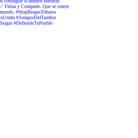
 conseguir si unimos nuestras
✅ Firma y Comparte. Que se entere
l mundo. #StopBiogasTobarra
raUnida #AmigosDelTambor
iogas #DefiendeTuPueblo