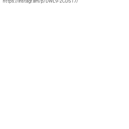
https://instagr.am/p/DWL9-2CDS17/