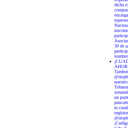
dicha e
compues
encarga
represe
Naciona
inscrit
partici
Asociac
30 de 
partici
nombre 
¡CUAD
AHORA!
Tambor 
@stopbi
nuestro
Tobarra
sonando
un punt
pancart
tu cuadr
regístra
@stopbi
¡Cuélga