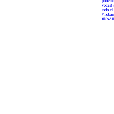
podemos
voces! 
todo e
#Tobar
#NoAlB