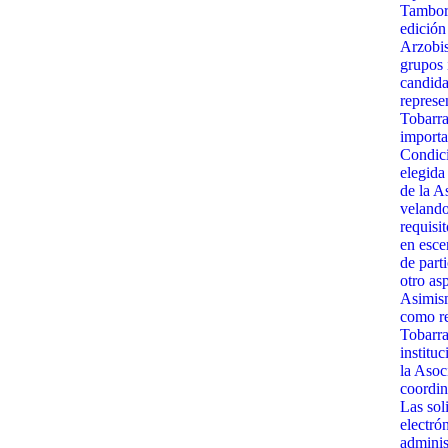
Tambora
edición
Arzobis
grupos 
candida
represe
Tobarra
importa
Condici
elegida
de la A
velando
requisit
en esce
de part
otro as
Asimism
como re
Tobarra
institu
la Asoc
coordin
Las sol
electró
admini