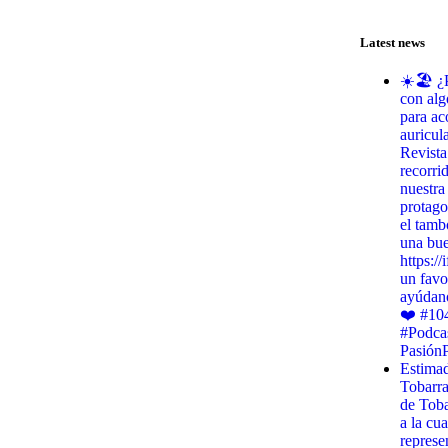
Latest news
☀️🏖️ ¿
con alg
para ac
auricul
Revista
recorri
nuestra
protago
el tamb
una bu
https:/
un favo
ayúdano
❤️ #10
#Podca
Pasión
Estimad
Tobarr
de Toba
a la cua
represe