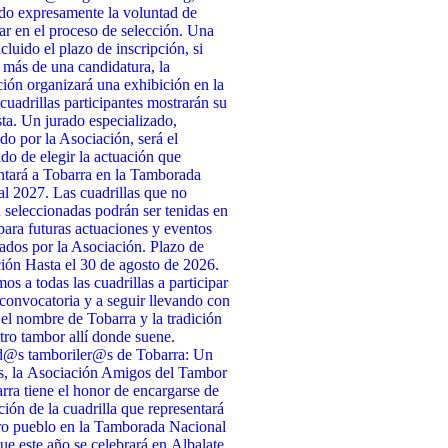
do expresamente la voluntad de
par en el proceso de selección. Una
cluido el plazo de inscripción, si
 más de una candidatura, la
ión organizará una exhibición en la
 cuadrillas participantes mostrarán su
ta. Un jurado especializado,
do por la Asociación, será el
do de elegir la actuación que
ntará a Tobarra en la Tamborada
l 2027. Las cuadrillas que no
n seleccionadas podrán ser tenidas en
para futuras actuaciones y eventos
ados por la Asociación. Plazo de
ción Hasta el 30 de agosto de 2026.
s a todas las cuadrillas a participar
 convocatoria y a seguir llevando con
 el nombre de Tobarra y la tradición
tro tambor allí donde suene.
d@s tamboriler@s de Tobarra: Un
s, la Asociación Amigos del Tambor
rra tiene el honor de encargarse de
cción de la cuadrilla que representará
ro pueblo en la Tamborada Nacional
ue este año se celebrará en Albalate