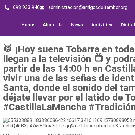
698 933 940
administracion@amigosdeltambor.org
Home
About Us
News
Activities
Digita
🥁 ¡Hoy suena Tobarra en toda
llegan a la televisión 📺 y pod
partir de las 14:00 h en Casti
vivir una de las señas de id
Santa, donde el sonido del ta
déjate llevar por el latido d
#CastillaLaMancha #Tradició