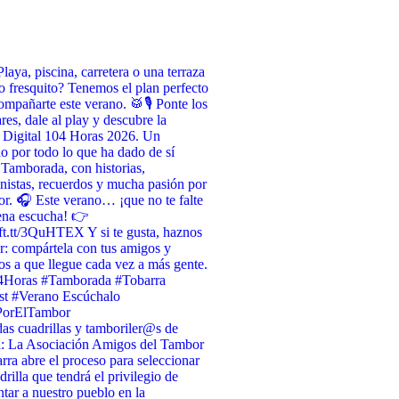
Playa, piscina, carretera o una terraza
o fresquito? Tenemos el plan perfecto
ompañarte este verano. 🥁🎙️ Ponte los
ares, dale al play y descubre la
 Digital 104 Horas 2026. Un
do por todo lo que ha dado de sí
 Tamborada, con historias,
nistas, recuerdos y mucha pasión por
or. 🎧 Este verano… ¡que no te falte
ena escucha! 👉
/ift.tt/3QuHTEX Y si te gusta, haznos
r: compártela con tus amigos y
s a que llegue cada vez a más gente.
4Horas #Tamborada #Tobarra
st #Verano Escúchalo
PorElTambor
as cuadrillas y tamboriler@s de
a: La Asociación Amigos del Tambor
rra abre el proceso para seleccionar
drilla que tendrá el privilegio de
ntar a nuestro pueblo en la