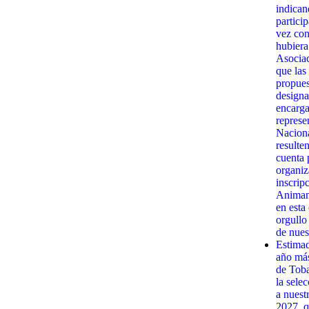
indican
partici
vez con
hubiera
Asociac
que las
propues
designa
encarga
represe
Naciona
resulte
cuenta 
organiz
inscrip
Animamo
en esta
orgullo
de nues
Estima
año má
de Toba
la sele
a nuest
2027, q