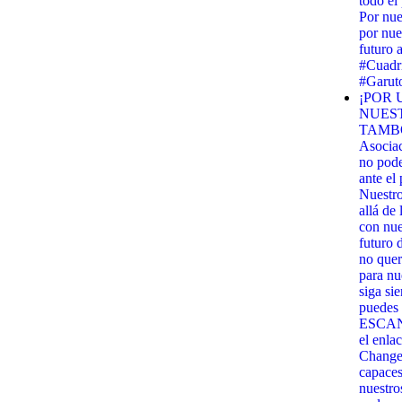
todo el
Por nue
por nue
futuro 
#Cuadri
#Garut
¡POR 
NUES
TAMBO
Asocia
no pod
ante el
Nuestr
allá de
con nues
futuro 
no quer
para nu
siga si
puedes 
ESCANE
el enla
Change.
capaces
nuestro