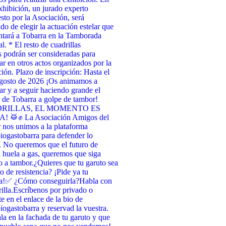
xhibición, un jurado experto
to por la Asociación, será
do de elegir la actuación estelar que
ntará a Tobarra en la Tamborada
l. * El resto de cuadrillas
as podrán ser consideradas para
par en otros actos organizados por la
ión. Plazo de inscripción: Hasta el
agosto de 2026 ¡Os animamos a
par y a seguir haciendo grande el
de Tobarra a golpe de tambor!
RILLAS, EL MOMENTO ES
 🥁✊ La Asociación Amigos del
nos unimos a la plataforma
ogastobarra para defender lo
. No queremos que el futuro de
 huela a gas, queremos que siga
 a tambor. ​¿Quieres que tu garuto sea
o de resistencia? ¡Pide ya tu
a! ​✅ ¿Cómo conseguirla? ​Habla con
illa. ​Escríbenos por privado o
te en el enlace de la bio de
ogastobarra y reservad la vuestra. ​
la en la fachada de tu garuto y que