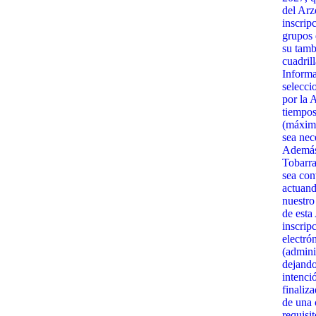
del Arz
inscrip
grupos 
su tamb
cuadrill
Informa
selecci
por la 
tiempos
(máximo
sea nec
Además,
Tobarra
sea con
actuand
nuestro
de esta
inscrip
electró
(admini
dejando
intenci
finaliz
de una c
requisi