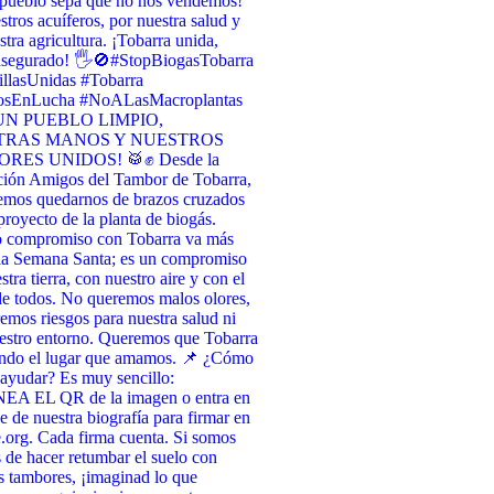
 pueblo sepa que no nos vendemos! ​
stros acuíferos, por nuestra salud y
stra agricultura. ¡Tobarra unida,
asegurado! 🖐️🚫 ​#StopBiogasTobarra
llasUnidas #Tobarra
osEnLucha #NoALasMacroplantas
UN PUEBLO LIMPIO,
TRAS MANOS Y NUESTROS
RES UNIDOS! 🥁✊ Desde la
ción Amigos del Tambor de Tobarra,
emos quedarnos de brazos cruzados
 proyecto de la planta de biogás.
o compromiso con Tobarra va más
 la Semana Santa; es un compromiso
tra tierra, con nuestro aire y con el
de todos. No queremos malos olores,
emos riesgos para nuestra salud ni
estro entorno. Queremos que Tobarra
endo el lugar que amamos. 📌 ¿Cómo
ayudar? Es muy sencillo:
A EL QR de la imagen o entra en
ce de nuestra biografía para firmar en
org. Cada firma cuenta. Si somos
 de hacer retumbar el suelo con
s tambores, ¡imaginad lo que