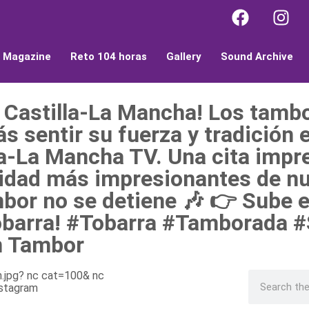
l Magazine
Reto 104 horas
Gallery
Sound Archive
 Castilla-La Mancha! Los tamb
rás sentir su fuerza y tradición 
lla-La Mancha TV. Una cita impr
entidad más impresionantes de 
mbor no se detiene 🎶 👉 Sube 
e Tobarra! #Tobarra #Tamborad
n Tambor