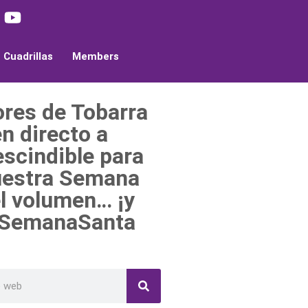
Cuadrillas
Members
ores de Tobarra
en directo a
escindible para
nuestra Semana
el volumen… ¡y
a #SemanaSanta