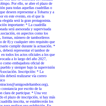
obispo. Por ello, se abre el plazo de
ción para todas aquellas cuadrillas o
que deseen representar a Tobarra y a
or en este evento, en el que la
a elegida será la gran protagonista.
ción importante: * La cuadrilla
onada será asesorada y supervisada
Asociación, en aspectos como los
, formas, número de tamborileros
 de 8) y cualquier otro requisito que
esario cumplir durante la actuación. *
 deberá representar el tambor de
 en todos los actos oficiales a los que
vocada a lo largo del año 2027,
o como embajadora oficial de
 pueblo y siempre bajo la supervisión
 Asociación. Inscripción: * La
ción deberá realizarse vía correo
nico
stracion@amigosdeltambor.org),
 constancia por escrito de la
ón clara de participar. * Una vez
ado el plazo de inscripción, si hay más
uadrilla inscrita, se establecerán los
tos para realizar una exhibición. En