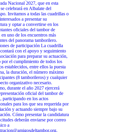
da Nacional 2027, que en esta
 se celebrará en Albalate del
po. Invitamos a todas las cuadrillas o
interesados a presentar su
tura y optar a convertirse en los
ntantes oficiales del tambor de
 en uno de los encuentros más
ntes del panorama tamborilero.
ones de participación La cuadrilla
 contará con el apoyo y seguimiento
sociación para preparar su actuación,
 por el cumplimiento de todos los
os establecidos, entre ellos la puesta
na, la duración, el número máximo
icipantes (8 tamborileros) y cualquier
pecto organizativo necesario.
o, durante el año 2027 ejercerá
presentación oficial del tambor de
, participando en los actos
cionales para los que sea requerida por
iación y actuando siempre bajo su
ación. Cómo presentar la candidatura
icitudes deberán enviarse por correo
nico a
stracion@amigosdeltambor.org,