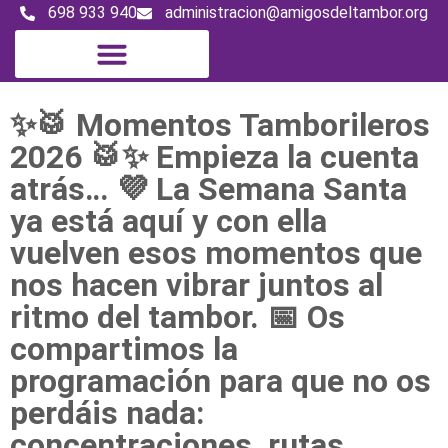
698 933 940
administracion@amigosdeltambor.org
Digital Magazine
✨🥁 Momentos Tamborileros
2026 🥁✨ Empieza la cuenta
atrás… 💜 La Semana Santa
ya está aquí y con ella
vuelven esos momentos que
nos hacen vibrar juntos al
ritmo del tambor. 📅 Os
compartimos la
programación para que no os
perdáis nada:
concentraciones, rutas,