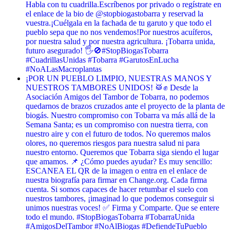
Habla con tu cuadrilla. ​Escríbenos por privado o regístrate en
el enlace de la bio de @stopbiogastobarra y reservad la
vuestra. ​¡Cuélgala en la fachada de tu garuto y que todo el
pueblo sepa que no nos vendemos! ​Por nuestros acuíferos,
por nuestra salud y por nuestra agricultura. ¡Tobarra unida,
futuro asegurado! 🖐️🚫 ​#StopBiogasTobarra
#CuadrillasUnidas #Tobarra #GarutosEnLucha
#NoALasMacroplantas
¡POR UN PUEBLO LIMPIO, NUESTRAS MANOS Y
NUESTROS TAMBORES UNIDOS! 🥁✊ Desde la
Asociación Amigos del Tambor de Tobarra, no podemos
quedarnos de brazos cruzados ante el proyecto de la planta de
biogás. Nuestro compromiso con Tobarra va más allá de la
Semana Santa; es un compromiso con nuestra tierra, con
nuestro aire y con el futuro de todos. No queremos malos
olores, no queremos riesgos para nuestra salud ni para
nuestro entorno. Queremos que Tobarra siga siendo el lugar
que amamos. 📌 ¿Cómo puedes ayudar? Es muy sencillo:
ESCANEA EL QR de la imagen o entra en el enlace de
nuestra biografía para firmar en Change.org. Cada firma
cuenta. Si somos capaces de hacer retumbar el suelo con
nuestros tambores, ¡imaginad lo que podemos conseguir si
unimos nuestras voces! ✅ Firma y Comparte. Que se entere
todo el mundo. #StopBiogasTobarra #TobarraUnida
#AmigosDelTambor #NoAlBiogas #DefiendeTuPueblo