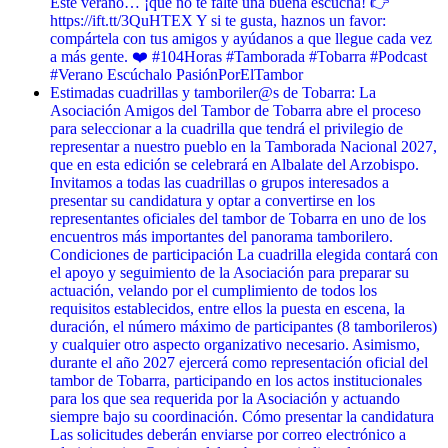
Este verano… ¡que no te falte una buena escucha! 👉
https://ift.tt/3QuHTEX Y si te gusta, haznos un favor:
compártela con tus amigos y ayúdanos a que llegue cada vez
a más gente. ❤️ #104Horas #Tamborada #Tobarra #Podcast
#Verano Escúchalo PasiónPorElTambor
Estimadas cuadrillas y tamboriler@s de Tobarra: La
Asociación Amigos del Tambor de Tobarra abre el proceso
para seleccionar a la cuadrilla que tendrá el privilegio de
representar a nuestro pueblo en la Tamborada Nacional 2027,
que en esta edición se celebrará en Albalate del Arzobispo.
Invitamos a todas las cuadrillas o grupos interesados a
presentar su candidatura y optar a convertirse en los
representantes oficiales del tambor de Tobarra en uno de los
encuentros más importantes del panorama tamborilero.
Condiciones de participación La cuadrilla elegida contará con
el apoyo y seguimiento de la Asociación para preparar su
actuación, velando por el cumplimiento de todos los
requisitos establecidos, entre ellos la puesta en escena, la
duración, el número máximo de participantes (8 tamborileros)
y cualquier otro aspecto organizativo necesario. Asimismo,
durante el año 2027 ejercerá como representación oficial del
tambor de Tobarra, participando en los actos institucionales
para los que sea requerida por la Asociación y actuando
siempre bajo su coordinación. Cómo presentar la candidatura
Las solicitudes deberán enviarse por correo electrónico a