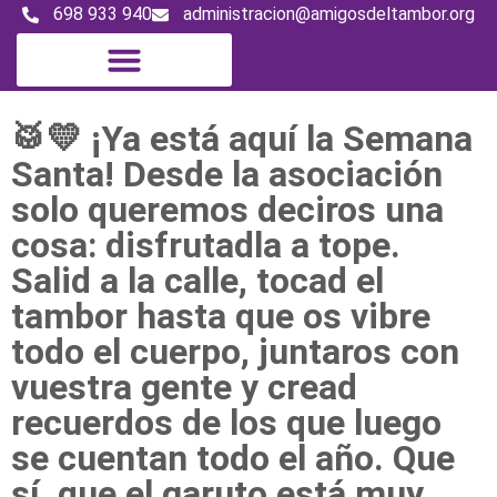
698 933 940
administracion@amigosdeltambor.org
Digital Magazine
🥁💛 ¡Ya está aquí la Semana
Santa! Desde la asociación
solo queremos deciros una
cosa: disfrutadla a tope.
Salid a la calle, tocad el
tambor hasta que os vibre
todo el cuerpo, juntaros con
vuestra gente y cread
recuerdos de los que luego
se cuentan todo el año. Que
sí, que el garuto está muy