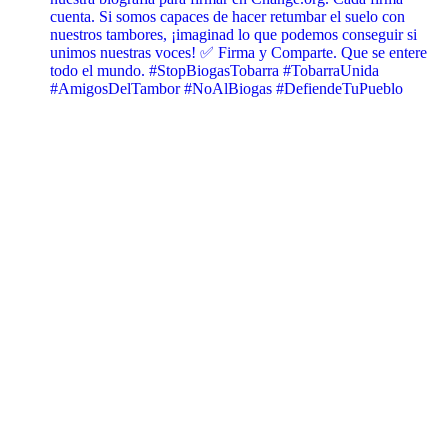
cuenta. Si somos capaces de hacer retumbar el suelo con
nuestros tambores, ¡imaginad lo que podemos conseguir si
unimos nuestras voces! ✅ Firma y Comparte. Que se entere
todo el mundo. #StopBiogasTobarra #TobarraUnida
#AmigosDelTambor #NoAlBiogas #DefiendeTuPueblo