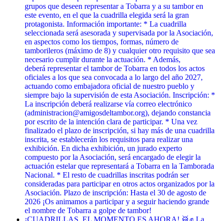
grupos que deseen representar a Tobarra y a su tambor en
este evento, en el que la cuadrilla elegida será la gran
protagonista. Información importante: * La cuadrilla
seleccionada será asesorada y supervisada por la Asociación,
en aspectos como los tiempos, formas, número de
tamborileros (máximo de 8) y cualquier otro requisito que sea
necesario cumplir durante la actuación. * Además,
deberá representar el tambor de Tobarra en todos los actos
oficiales a los que sea convocada a lo largo del año 2027,
actuando como embajadora oficial de nuestro pueblo y
siempre bajo la supervisión de esta Asociación. Inscripción: *
La inscripción deberá realizarse vía correo electrónico
(administracion@amigosdeltambor.org), dejando constancia
por escrito de la intención clara de participar. * Una vez
finalizado el plazo de inscripción, si hay más de una cuadrilla
inscrita, se establecerán los requisitos para realizar una
exhibición. En dicha exhibición, un jurado experto
compuesto por la Asociación, será encargado de elegir la
actuación estelar que representará a Tobarra en la Tamborada
Nacional. * El resto de cuadrillas inscritas podrán ser
consideradas para participar en otros actos organizados por la
Asociación. Plazo de inscripción: Hasta el 30 de agosto de
2026 ¡Os animamos a participar y a seguir haciendo grande
el nombre de Tobarra a golpe de tambor!
¡CUADRILLAS, EL MOMENTO ES AHORA! 🥁✊ La