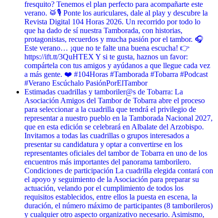
fresquito? Tenemos el plan perfecto para acompañarte este
verano. 🥁🎙️ Ponte los auriculares, dale al play y descubre la
Revista Digital 104 Horas 2026. Un recorrido por todo lo
que ha dado de sí nuestra Tamborada, con historias,
protagonistas, recuerdos y mucha pasión por el tambor. 🎧
Este verano… ¡que no te falte una buena escucha! 👉
https://ift.tt/3QuHTEX Y si te gusta, haznos un favor:
compártela con tus amigos y ayúdanos a que llegue cada vez
a más gente. ❤️ #104Horas #Tamborada #Tobarra #Podcast
#Verano Escúchalo PasiónPorElTambor
Estimadas cuadrillas y tamboriler@s de Tobarra: La
Asociación Amigos del Tambor de Tobarra abre el proceso
para seleccionar a la cuadrilla que tendrá el privilegio de
representar a nuestro pueblo en la Tamborada Nacional 2027,
que en esta edición se celebrará en Albalate del Arzobispo.
Invitamos a todas las cuadrillas o grupos interesados a
presentar su candidatura y optar a convertirse en los
representantes oficiales del tambor de Tobarra en uno de los
encuentros más importantes del panorama tamborilero.
Condiciones de participación La cuadrilla elegida contará con
el apoyo y seguimiento de la Asociación para preparar su
actuación, velando por el cumplimiento de todos los
requisitos establecidos, entre ellos la puesta en escena, la
duración, el número máximo de participantes (8 tamborileros)
y cualquier otro aspecto organizativo necesario. Asimismo,