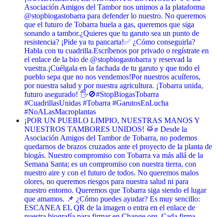
Asociación Amigos del Tambor nos unimos a la plataforma
@stopbiogastobarra para defender lo nuestro. No queremos
que el futuro de Tobarra huela a gas, queremos que siga
sonando a tambor. ​¿Quieres que tu garuto sea un punto de
resistencia? ¡Pide ya tu pancarta! ​✅ ¿Cómo conseguirla? ​
Habla con tu cuadrilla. ​Escríbenos por privado o regístrate en
el enlace de la bio de @stopbiogastobarra y reservad la
vuestra. ​¡Cuélgala en la fachada de tu garuto y que todo el
pueblo sepa que no nos vendemos! ​Por nuestros acuíferos,
por nuestra salud y por nuestra agricultura. ¡Tobarra unida,
futuro asegurado! 🖐️🚫 ​#StopBiogasTobarra
#CuadrillasUnidas #Tobarra #GarutosEnLucha
#NoALasMacroplantas
¡POR UN PUEBLO LIMPIO, NUESTRAS MANOS Y
NUESTROS TAMBORES UNIDOS! 🥁✊ Desde la
Asociación Amigos del Tambor de Tobarra, no podemos
quedarnos de brazos cruzados ante el proyecto de la planta de
biogás. Nuestro compromiso con Tobarra va más allá de la
Semana Santa; es un compromiso con nuestra tierra, con
nuestro aire y con el futuro de todos. No queremos malos
olores, no queremos riesgos para nuestra salud ni para
nuestro entorno. Queremos que Tobarra siga siendo el lugar
que amamos. 📌 ¿Cómo puedes ayudar? Es muy sencillo:
ESCANEA EL QR de la imagen o entra en el enlace de
nuestra biografía para firmar en Change.org. Cada firma