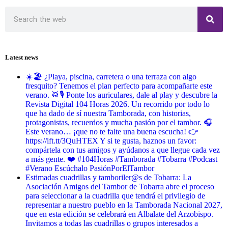
Latest news
☀️🏖️ ¿Playa, piscina, carretera o una terraza con algo
fresquito? Tenemos el plan perfecto para acompañarte este
verano. 🥁🎙️ Ponte los auriculares, dale al play y descubre la
Revista Digital 104 Horas 2026. Un recorrido por todo lo
que ha dado de sí nuestra Tamborada, con historias,
protagonistas, recuerdos y mucha pasión por el tambor. 🎧
Este verano… ¡que no te falte una buena escucha! 👉
https://ift.tt/3QuHTEX Y si te gusta, haznos un favor:
compártela con tus amigos y ayúdanos a que llegue cada vez
a más gente. ❤️ #104Horas #Tamborada #Tobarra #Podcast
#Verano Escúchalo PasiónPorElTambor
Estimadas cuadrillas y tamboriler@s de Tobarra: La
Asociación Amigos del Tambor de Tobarra abre el proceso
para seleccionar a la cuadrilla que tendrá el privilegio de
representar a nuestro pueblo en la Tamborada Nacional 2027,
que en esta edición se celebrará en Albalate del Arzobispo.
Invitamos a todas las cuadrillas o grupos interesados a