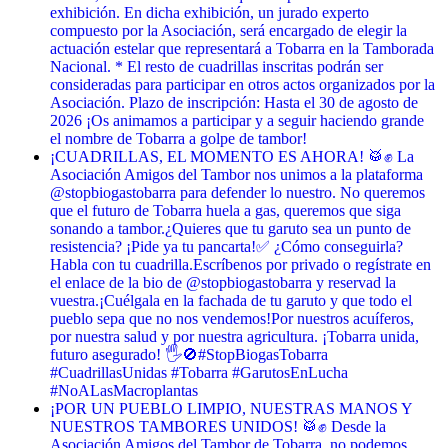
exhibición. En dicha exhibición, un jurado experto
compuesto por la Asociación, será encargado de elegir la
actuación estelar que representará a Tobarra en la Tamborada
Nacional. * El resto de cuadrillas inscritas podrán ser
consideradas para participar en otros actos organizados por la
Asociación. Plazo de inscripción: Hasta el 30 de agosto de
2026 ¡Os animamos a participar y a seguir haciendo grande
el nombre de Tobarra a golpe de tambor!
¡CUADRILLAS, EL MOMENTO ES AHORA! 🥁✊ La
Asociación Amigos del Tambor nos unimos a la plataforma
@stopbiogastobarra para defender lo nuestro. No queremos
que el futuro de Tobarra huela a gas, queremos que siga
sonando a tambor. ​¿Quieres que tu garuto sea un punto de
resistencia? ¡Pide ya tu pancarta! ​✅ ¿Cómo conseguirla? ​
Habla con tu cuadrilla. ​Escríbenos por privado o regístrate en
el enlace de la bio de @stopbiogastobarra y reservad la
vuestra. ​¡Cuélgala en la fachada de tu garuto y que todo el
pueblo sepa que no nos vendemos! ​Por nuestros acuíferos,
por nuestra salud y por nuestra agricultura. ¡Tobarra unida,
futuro asegurado! 🖐️🚫 ​#StopBiogasTobarra
#CuadrillasUnidas #Tobarra #GarutosEnLucha
#NoALasMacroplantas
¡POR UN PUEBLO LIMPIO, NUESTRAS MANOS Y
NUESTROS TAMBORES UNIDOS! 🥁✊ Desde la
Asociación Amigos del Tambor de Tobarra, no podemos