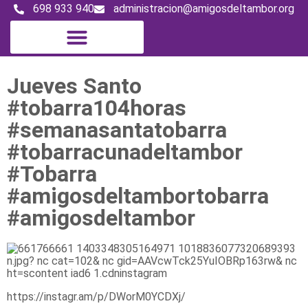
698 933 940
administracion@amigosdeltambor.org
Digital Magazine
Jueves Santo
#tobarra104horas
#semanasantatobarra
#tobarracunadeltambor
#Tobarra
#amigosdeltambortobarra
#amigosdeltambor
https://instagr.am/p/DWorM0YCDXj/