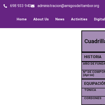
698 933 940
administracion@amigosdeltambor.org
Home
About Us
News
Activities
Digita
Cuadril
HISTORIA
AÑO DE FUND
Nº DE COMPO
(Aprox)
EQUIPACIÓ
TÚNICA
CORDONES