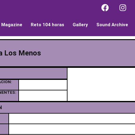
l Magazine
Reto 104 horas
Gallery
Sound Archive
la Los Menos
ACION:
NENTES:
N