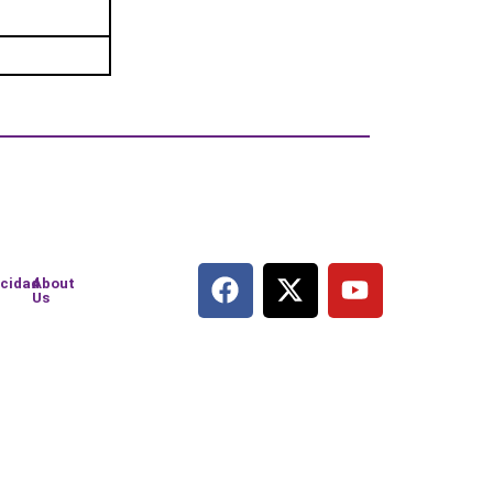
acidad
About
Us