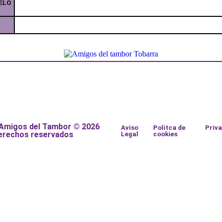
ELO
 Amigos del Tambor © 2026
Aviso
Politca de
Priv
erechos reservados
Legal
cookies
a
a