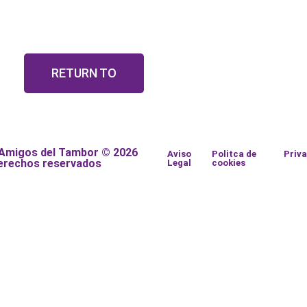
RETURN TO
 Amigos del Tambor © 2026
Aviso
Politca de
Priv
erechos reservados
Legal
cookies
a
a