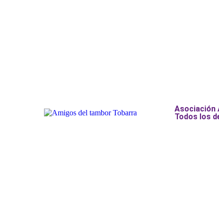
Asociación
Todos los d
Añade aquí tu texto de cabecer
Añade aquí tu texto de cabecer