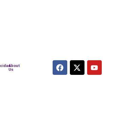
acidad
About
Us