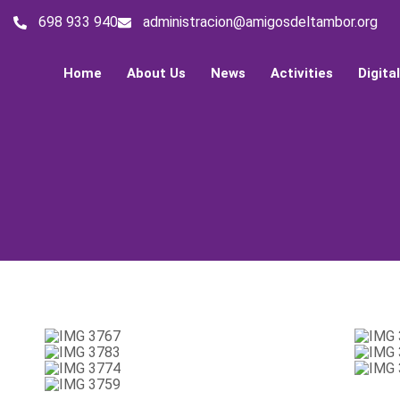
698 933 940
administracion@amigosdeltambor.org
Home
About Us
News
Activities
Digita