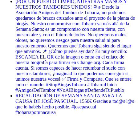
¡POR UN PUEBLO LIMPIO, NUESTRAS MANOS Y
NUESTROS TAMBORES UNIDOS! 🥁✊ Desde la
Asociación Amigos del Tambor de Tobarra, no podemos
quedarnos de brazos cruzados ante el proyecto de la planta de
biogás. Nuestro compromiso con Tobarra va más allá de la
Semana Santa; es un compromiso con nuestra tierra, con
nuestro aire y con el futuro de todos. No queremos malos
olores, no queremos riesgos para nuestra salud ni para
nuestro entorno. Queremos que Tobarra siga siendo el lugar
que amamos. 📌 ¿Cómo puedes ayudar? Es muy sencillo:
ESCANEA EL QR de la imagen o entra en el enlace de
nuestra biografía para firmar en Change.org. Cada firma
cuenta. Si somos capaces de hacer retumbar el suelo con
nuestros tambores, ¡imaginad lo que podemos conseguir si
unimos nuestras voces! ✅ Firma y Comparte. Que se entere
todo el mundo. #StopBiogasTobarra #TobarraUnida
#AmigosDelTambor #NoAlBiogas #DefiendeTuPueblo
RECAUDACIÓN DE SEMANA SANTA PARA LA
CAUSA DE JOSÉ PASCUAL. 1550€ Gracias a tod@s l@s
que lo habéis hecho posible. #josepascual
#tobarraporunacausa