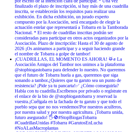
por escrito de la intención clara de participar. * Una vez
finalizado el plazo de inscripción, si hay más de una cuadrilla
inscrita, se establecerán los requisitos para realizar una
exhibición. En dicha exhibición, un jurado experto
compuesto por la Asociación, será encargado de elegir la
actuación estelar que representará a Tobarra en la Tamborada
Nacional. * El resto de cuadrillas inscritas podrán ser
consideradas para participar en otros actos organizados por la
Asociación. Plazo de inscripción: Hasta el 30 de agosto de
2026 ¡Os animamos a participar y a seguir haciendo grande
el nombre de Tobarra a golpe de tambor!
¡CUADRILLAS, EL MOMENTO ES AHORA! 🥁✊ La
Asociación Amigos del Tambor nos unimos a la plataforma
@stopbiogastobarra para defender lo nuestro. No queremos
que el futuro de Tobarra huela a gas, queremos que siga
sonando a tambor. ​¿Quieres que tu garuto sea un punto de
resistencia? ¡Pide ya tu pancarta! ​✅ ¿Cómo conseguirla? ​
Habla con tu cuadrilla. ​Escríbenos por privado o regístrate en
el enlace de la bio de @stopbiogastobarra y reservad la
vuestra. ​¡Cuélgala en la fachada de tu garuto y que todo el
pueblo sepa que no nos vendemos! ​Por nuestros acuíferos,
por nuestra salud y por nuestra agricultura. ¡Tobarra unida,
futuro asegurado! 🖐️🚫 ​#StopBiogasTobarra
#CuadrillasUnidas #Tobarra #GarutosEnLucha
#NoALasMacroplantas