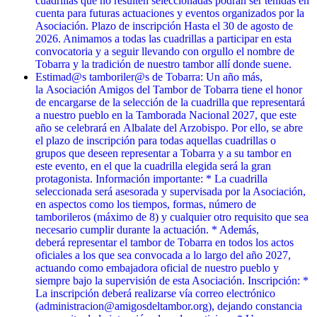
cuadrillas que no resulten seleccionadas podrán ser tenidas en
cuenta para futuras actuaciones y eventos organizados por la
Asociación. Plazo de inscripción Hasta el 30 de agosto de
2026. Animamos a todas las cuadrillas a participar en esta
convocatoria y a seguir llevando con orgullo el nombre de
Tobarra y la tradición de nuestro tambor allí donde suene.
Estimad@s tamboriler@s de Tobarra: Un año más,
la Asociación Amigos del Tambor de Tobarra tiene el honor
de encargarse de la selección de la cuadrilla que representará
a nuestro pueblo en la Tamborada Nacional 2027, que este
año se celebrará en Albalate del Arzobispo. Por ello, se abre
el plazo de inscripción para todas aquellas cuadrillas o
grupos que deseen representar a Tobarra y a su tambor en
este evento, en el que la cuadrilla elegida será la gran
protagonista. Información importante: * La cuadrilla
seleccionada será asesorada y supervisada por la Asociación,
en aspectos como los tiempos, formas, número de
tamborileros (máximo de 8) y cualquier otro requisito que sea
necesario cumplir durante la actuación. * Además,
deberá representar el tambor de Tobarra en todos los actos
oficiales a los que sea convocada a lo largo del año 2027,
actuando como embajadora oficial de nuestro pueblo y
siempre bajo la supervisión de esta Asociación. Inscripción: *
La inscripción deberá realizarse vía correo electrónico
(administracion@amigosdeltambor.org), dejando constancia