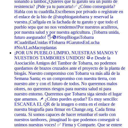
sonando a tambor. ​¿Quieres que tu garuto sea un punto de
resistencia? ¡Pide ya tu pancarta! ​✅ ¿Cómo conseguirla? ​
Habla con tu cuadrilla. ​Escríbenos por privado o regístrate en
el enlace de la bio de @stopbiogastobarra y reservad la
vuestra. ​¡Cuélgala en la fachada de tu garuto y que todo el
pueblo sepa que no nos vendemos! ​Por nuestros acuíferos,
por nuestra salud y por nuestra agricultura. ¡Tobarra unida,
futuro asegurado! 🖐️🚫 ​#StopBiogasTobarra
#CuadrillasUnidas #Tobarra #GarutosEnLucha
#NoALasMacroplantas
¡POR UN PUEBLO LIMPIO, NUESTRAS MANOS Y
NUESTROS TAMBORES UNIDOS! 🥁✊ Desde la
Asociación Amigos del Tambor de Tobarra, no podemos
quedarnos de brazos cruzados ante el proyecto de la planta de
biogás. Nuestro compromiso con Tobarra va más allá de la
Semana Santa; es un compromiso con nuestra tierra, con
nuestro aire y con el futuro de todos. No queremos malos
olores, no queremos riesgos para nuestra salud ni para
nuestro entorno. Queremos que Tobarra siga siendo el lugar
que amamos. 📌 ¿Cómo puedes ayudar? Es muy sencillo:
ESCANEA EL QR de la imagen o entra en el enlace de
nuestra biografía para firmar en Change.org. Cada firma
cuenta. Si somos capaces de hacer retumbar el suelo con
nuestros tambores, ¡imaginad lo que podemos conseguir si
unimos nuestras voces! ✅ Firma y Comparte. Que se entere