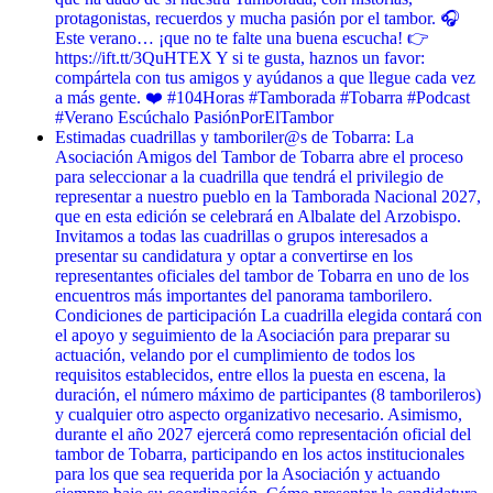
protagonistas, recuerdos y mucha pasión por el tambor. 🎧
Este verano… ¡que no te falte una buena escucha! 👉
https://ift.tt/3QuHTEX Y si te gusta, haznos un favor:
compártela con tus amigos y ayúdanos a que llegue cada vez
a más gente. ❤️ #104Horas #Tamborada #Tobarra #Podcast
#Verano Escúchalo PasiónPorElTambor
Estimadas cuadrillas y tamboriler@s de Tobarra: La
Asociación Amigos del Tambor de Tobarra abre el proceso
para seleccionar a la cuadrilla que tendrá el privilegio de
representar a nuestro pueblo en la Tamborada Nacional 2027,
que en esta edición se celebrará en Albalate del Arzobispo.
Invitamos a todas las cuadrillas o grupos interesados a
presentar su candidatura y optar a convertirse en los
representantes oficiales del tambor de Tobarra en uno de los
encuentros más importantes del panorama tamborilero.
Condiciones de participación La cuadrilla elegida contará con
el apoyo y seguimiento de la Asociación para preparar su
actuación, velando por el cumplimiento de todos los
requisitos establecidos, entre ellos la puesta en escena, la
duración, el número máximo de participantes (8 tamborileros)
y cualquier otro aspecto organizativo necesario. Asimismo,
durante el año 2027 ejercerá como representación oficial del
tambor de Tobarra, participando en los actos institucionales
para los que sea requerida por la Asociación y actuando