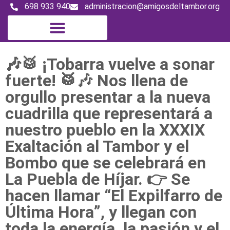
698 933 940
administracion@amigosdeltambor.org
🎶🥁 ¡Tobarra vuelve a sonar
fuerte! 🥁🎶 Nos llena de
orgullo presentar a la nueva
cuadrilla que representará a
nuestro pueblo en la XXXIX
Exaltación al Tambor y el
Bombo que se celebrará en
La Puebla de Híjar. 👉 Se
hacen llamar “El Expilfarro de
Última Hora”, y llegan con
toda la energía, la pasión y el