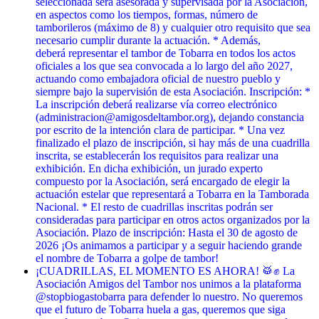
seleccionada será asesorada y supervisada por la Asociación,
en aspectos como los tiempos, formas, número de
tamborileros (máximo de 8) y cualquier otro requisito que sea
necesario cumplir durante la actuación. * Además,
deberá representar el tambor de Tobarra en todos los actos
oficiales a los que sea convocada a lo largo del año 2027,
actuando como embajadora oficial de nuestro pueblo y
siempre bajo la supervisión de esta Asociación. Inscripción: *
La inscripción deberá realizarse vía correo electrónico
(administracion@amigosdeltambor.org), dejando constancia
por escrito de la intención clara de participar. * Una vez
finalizado el plazo de inscripción, si hay más de una cuadrilla
inscrita, se establecerán los requisitos para realizar una
exhibición. En dicha exhibición, un jurado experto
compuesto por la Asociación, será encargado de elegir la
actuación estelar que representará a Tobarra en la Tamborada
Nacional. * El resto de cuadrillas inscritas podrán ser
consideradas para participar en otros actos organizados por la
Asociación. Plazo de inscripción: Hasta el 30 de agosto de
2026 ¡Os animamos a participar y a seguir haciendo grande
el nombre de Tobarra a golpe de tambor!
¡CUADRILLAS, EL MOMENTO ES AHORA! 🥁✊ La
Asociación Amigos del Tambor nos unimos a la plataforma
@stopbiogastobarra para defender lo nuestro. No queremos
que el futuro de Tobarra huela a gas, queremos que siga