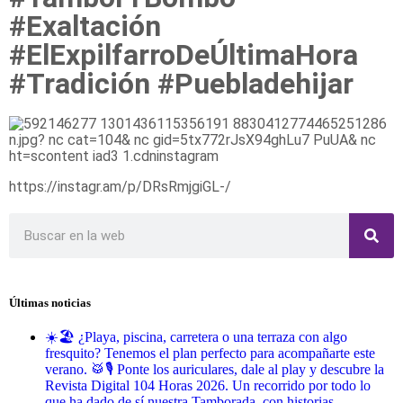
#Exaltación
#ElExpilfarroDeÚltimaHora
#Tradición #Puebladehijar
https://instagr.am/p/DRsRmjgiGL-/
Últimas noticias
☀️🏖️ ¿Playa, piscina, carretera o una terraza con algo
fresquito? Tenemos el plan perfecto para acompañarte este
verano. 🥁🎙️ Ponte los auriculares, dale al play y descubre la
Revista Digital 104 Horas 2026. Un recorrido por todo lo
que ha dado de sí nuestra Tamborada, con historias,