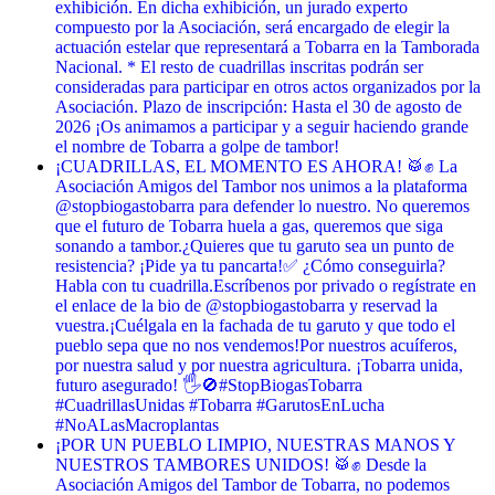
exhibición. En dicha exhibición, un jurado experto
compuesto por la Asociación, será encargado de elegir la
actuación estelar que representará a Tobarra en la Tamborada
Nacional. * El resto de cuadrillas inscritas podrán ser
consideradas para participar en otros actos organizados por la
Asociación. Plazo de inscripción: Hasta el 30 de agosto de
2026 ¡Os animamos a participar y a seguir haciendo grande
el nombre de Tobarra a golpe de tambor!
¡CUADRILLAS, EL MOMENTO ES AHORA! 🥁✊ La
Asociación Amigos del Tambor nos unimos a la plataforma
@stopbiogastobarra para defender lo nuestro. No queremos
que el futuro de Tobarra huela a gas, queremos que siga
sonando a tambor. ​¿Quieres que tu garuto sea un punto de
resistencia? ¡Pide ya tu pancarta! ​✅ ¿Cómo conseguirla? ​
Habla con tu cuadrilla. ​Escríbenos por privado o regístrate en
el enlace de la bio de @stopbiogastobarra y reservad la
vuestra. ​¡Cuélgala en la fachada de tu garuto y que todo el
pueblo sepa que no nos vendemos! ​Por nuestros acuíferos,
por nuestra salud y por nuestra agricultura. ¡Tobarra unida,
futuro asegurado! 🖐️🚫 ​#StopBiogasTobarra
#CuadrillasUnidas #Tobarra #GarutosEnLucha
#NoALasMacroplantas
¡POR UN PUEBLO LIMPIO, NUESTRAS MANOS Y
NUESTROS TAMBORES UNIDOS! 🥁✊ Desde la
Asociación Amigos del Tambor de Tobarra, no podemos