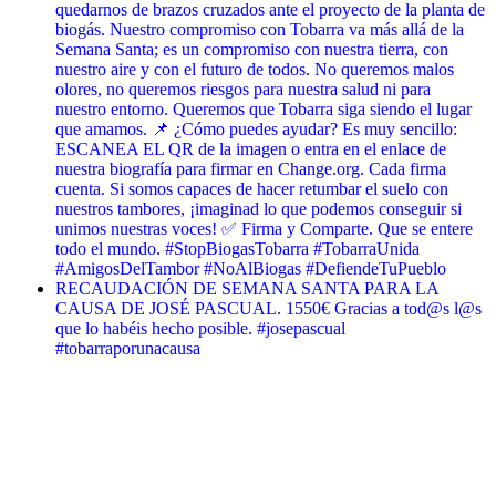
quedarnos de brazos cruzados ante el proyecto de la planta de
biogás. Nuestro compromiso con Tobarra va más allá de la
Semana Santa; es un compromiso con nuestra tierra, con
nuestro aire y con el futuro de todos. No queremos malos
olores, no queremos riesgos para nuestra salud ni para
nuestro entorno. Queremos que Tobarra siga siendo el lugar
que amamos. 📌 ¿Cómo puedes ayudar? Es muy sencillo:
ESCANEA EL QR de la imagen o entra en el enlace de
nuestra biografía para firmar en Change.org. Cada firma
cuenta. Si somos capaces de hacer retumbar el suelo con
nuestros tambores, ¡imaginad lo que podemos conseguir si
unimos nuestras voces! ✅ Firma y Comparte. Que se entere
todo el mundo. #StopBiogasTobarra #TobarraUnida
#AmigosDelTambor #NoAlBiogas #DefiendeTuPueblo
RECAUDACIÓN DE SEMANA SANTA PARA LA
CAUSA DE JOSÉ PASCUAL. 1550€ Gracias a tod@s l@s
que lo habéis hecho posible. #josepascual
#tobarraporunacausa