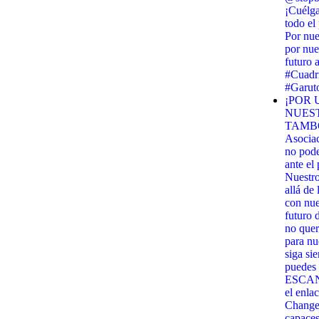
¡Cuélga
todo el
Por nue
por nue
futuro 
#Cuadri
#Garut
¡POR 
NUES
TAMBO
Asocia
no pod
ante el
Nuestr
allá de
con nues
futuro 
no quer
para nu
siga si
puedes 
ESCANE
el enla
Change.
capaces