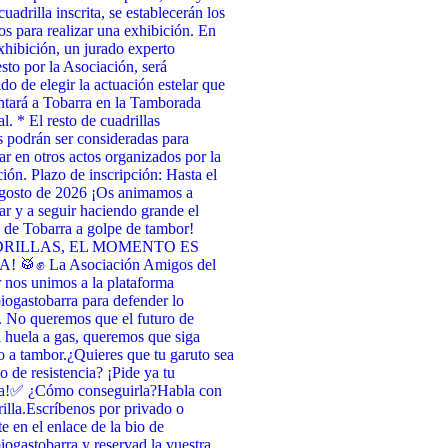
uadrilla inscrita, se establecerán los
tos para realizar una exhibición. En
xhibición, un jurado experto
to por la Asociación, será
do de elegir la actuación estelar que
ntará a Tobarra en la Tamborada
l. * El resto de cuadrillas
as podrán ser consideradas para
par en otros actos organizados por la
ión. Plazo de inscripción: Hasta el
agosto de 2026 ¡Os animamos a
par y a seguir haciendo grande el
de Tobarra a golpe de tambor!
RILLAS, EL MOMENTO ES
 🥁✊ La Asociación Amigos del
nos unimos a la plataforma
ogastobarra para defender lo
. No queremos que el futuro de
 huela a gas, queremos que siga
 a tambor. ​¿Quieres que tu garuto sea
o de resistencia? ¡Pide ya tu
a! ​✅ ¿Cómo conseguirla? ​Habla con
illa. ​Escríbenos por privado o
te en el enlace de la bio de
ogastobarra y reservad la vuestra. ​