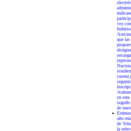
electró
admini
indican
partici
vez con
hubiera
Asociac
que las
propues
designa
encarga
represe
Naciona
resulte
cuenta 
organiz
inscrip
Animamo
en esta
orgullo
de nues
Estima
año má
de Toba
la sele