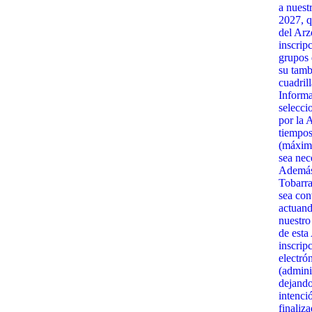
a nuest
2027, q
del Arz
inscrip
grupos 
su tamb
cuadrill
Informa
selecci
por la 
tiempos
(máximo
sea nec
Además,
Tobarra
sea con
actuand
nuestro
de esta
inscrip
electró
(admini
dejando
intenci
finaliz