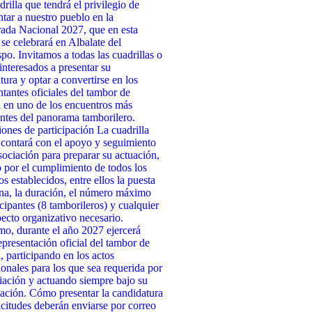
drilla que tendrá el privilegio de
ntar a nuestro pueblo en la
da Nacional 2027, que en esta
 se celebrará en Albalate del
po. Invitamos a todas las cuadrillas o
interesados a presentar su
tura y optar a convertirse en los
ntantes oficiales del tambor de
 en uno de los encuentros más
ntes del panorama tamborilero.
ones de participación La cuadrilla
 contará con el apoyo y seguimiento
sociación para preparar su actuación,
 por el cumplimiento de todos los
os establecidos, entre ellos la puesta
na, la duración, el número máximo
icipantes (8 tamborileros) y cualquier
pecto organizativo necesario.
o, durante el año 2027 ejercerá
presentación oficial del tambor de
, participando en los actos
cionales para los que sea requerida por
iación y actuando siempre bajo su
ación. Cómo presentar la candidatura
icitudes deberán enviarse por correo