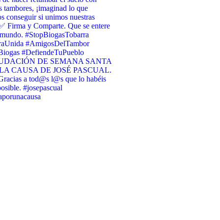
s tambores, ¡imaginad lo que
 conseguir si unimos nuestras
✅ Firma y Comparte. Que se entere
l mundo. #StopBiogasTobarra
raUnida #AmigosDelTambor
iogas #DefiendeTuPueblo
UDACIÓN DE SEMANA SANTA
LA CAUSA DE JOSÉ PASCUAL.
racias a tod@s l@s que lo habéis
osible. #josepascual
raporunacausa