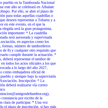
ro pueblo en la Tamborada Nacional
ue este año se celebrará en Albalate
obispo. Por ello, se abre el plazo de
ción para todas aquellas cuadrillas o
que deseen representar a Tobarra y a
or en este evento, en el que la
a elegida será la gran protagonista.
ción importante: * La cuadrilla
onada será asesorada y supervisada
Asociación, en aspectos como los
, formas, número de tamborileros
 de 8) y cualquier otro requisito que
esario cumplir durante la actuación. *
 deberá representar el tambor de
 en todos los actos oficiales a los que
vocada a lo largo del año 2027,
o como embajadora oficial de
 pueblo y siempre bajo la supervisión
 Asociación. Inscripción: * La
ción deberá realizarse vía correo
nico
stracion@amigosdeltambor.org),
 constancia por escrito de la
ón clara de participar. * Una vez
ado el plazo de inscripción, si hay más