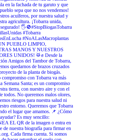
la en la fachada de tu garuto y que
 pueblo sepa que no nos vendemos! ​
stros acuíferos, por nuestra salud y
stra agricultura. ¡Tobarra unida,
asegurado! 🖐️🚫 ​#StopBiogasTobarra
llasUnidas #Tobarra
osEnLucha #NoALasMacroplantas
UN PUEBLO LIMPIO,
TRAS MANOS Y NUESTROS
RES UNIDOS! 🥁✊ Desde la
ción Amigos del Tambor de Tobarra,
emos quedarnos de brazos cruzados
 proyecto de la planta de biogás.
o compromiso con Tobarra va más
 la Semana Santa; es un compromiso
tra tierra, con nuestro aire y con el
de todos. No queremos malos olores,
emos riesgos para nuestra salud ni
estro entorno. Queremos que Tobarra
endo el lugar que amamos. 📌 ¿Cómo
ayudar? Es muy sencillo:
A EL QR de la imagen o entra en
ce de nuestra biografía para firmar en
org. Cada firma cuenta. Si somos
 de hacer retumbar el suelo con