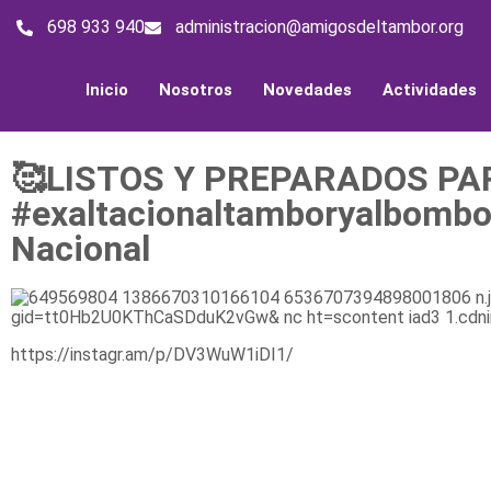
698 933 940
administracion@amigosdeltambor.org
Inicio
Nosotros
Novedades
Actividades
🥰LISTOS Y PREPARADOS PARA
#exaltacionaltamboryalbombo
Nacional
https://instagr.am/p/DV3WuW1iDI1/