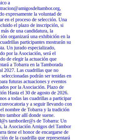
nico a
stracion@amigosdeltambor.org,
do expresamente la voluntad de
par en el proceso de selección. Una
cluido el plazo de inscripción, si
 más de una candidatura, la
ión organizará una exhibición en la
 cuadrillas participantes mostrarán su
ta. Un jurado especializado,
do por la Asociación, será el
do de elegir la actuación que
ntará a Tobarra en la Tamborada
l 2027. Las cuadrillas que no
n seleccionadas podrán ser tenidas en
para futuras actuaciones y eventos
ados por la Asociación. Plazo de
ción Hasta el 30 de agosto de 2026.
s a todas las cuadrillas a participar
 convocatoria y a seguir llevando con
 el nombre de Tobarra y la tradición
tro tambor allí donde suene.
d@s tamboriler@s de Tobarra: Un
s, la Asociación Amigos del Tambor
rra tiene el honor de encargarse de
cción de la cuadrilla que representará