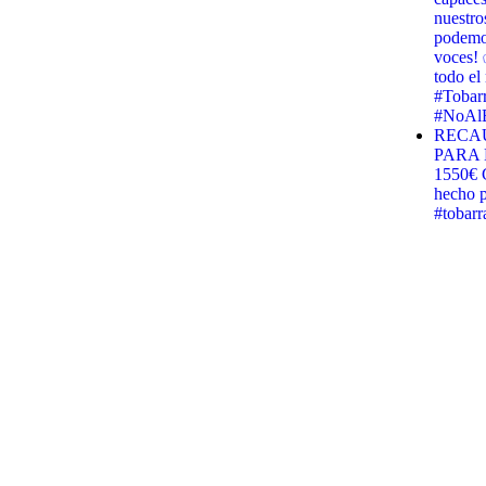
nuestro
podemos
voces! 
todo e
#Tobar
#NoAlB
RECA
PARA 
1550€ G
hecho p
#tobar