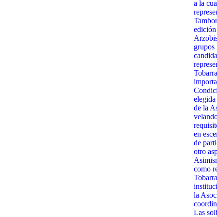
a la cua
represe
Tambora
edición
Arzobis
grupos 
candida
represe
Tobarra
importa
Condici
elegida
de la A
velando
requisit
en esce
de part
otro as
Asimism
como re
Tobarra
institu
la Asoc
coordin
Las sol