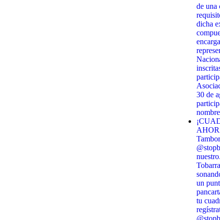
de una c
requisi
dicha e
compues
encarga
represe
Naciona
inscrit
partici
Asociac
30 de 
partici
nombre 
¡CUAD
AHORA!
Tambor 
@stopbi
nuestro
Tobarra
sonando
un punt
pancart
tu cuadr
regístra
@stopbi