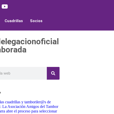
Cuadrillas
Socios
egacionoficial
mborada
s
as cuadrillas y tamboriler@s de
a: La Asociación Amigos del Tambor
rra abre el proceso para seleccionar