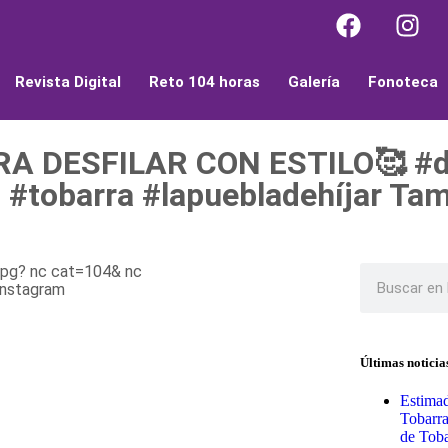
Revista Digital
Reto 104 horas
Galería
Fonoteca
 DESFILAR CON ESTILO🥰 #del
 #tobarra #lapuebladehíjar Ta
Últimas noticia
Estimad
Tobarr
de Toba