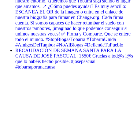
nuestro entorno. Queremos que Tobarra siga siendo el lugar
que amamos. 📌 ¿Cómo puedes ayudar? Es muy sencillo:
ESCANEA EL QR de la imagen o entra en el enlace de
nuestra biografía para firmar en Change.org. Cada firma
cuenta. Si somos capaces de hacer retumbar el suelo con
nuestros tambores, ¡imaginad lo que podemos conseguir si
unimos nuestras voces! ✅ Firma y Comparte. Que se entere
todo el mundo. #StopBiogasTobarra #TobarraUnida
#AmigosDelTambor #NoAlBiogas #DefiendeTuPueblo
RECAUDACIÓN DE SEMANA SANTA PARA LA
CAUSA DE JOSÉ PASCUAL. 1550€ Gracias a tod@s l@s
que lo habéis hecho posible. #josepascual
#tobarraporunacausa