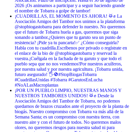
Asociación. Plazo de inscripción: Hasta el 30 de agosto de
2026 ¡Os animamos a participar y a seguir haciendo grande
el nombre de Tobarra a golpe de tambor!
¡CUADRILLAS, EL MOMENTO ES AHORA! 🥁✊ La
Asociación Amigos del Tambor nos unimos a la plataforma
@stopbiogastobarra para defender lo nuestro. No queremos
que el futuro de Tobarra huela a gas, queremos que siga
sonando a tambor. ​¿Quieres que tu garuto sea un punto de
resistencia? ¡Pide ya tu pancarta! ​✅ ¿Cómo conseguirla? ​
Habla con tu cuadrilla. ​Escríbenos por privado o regístrate en
el enlace de la bio de @stopbiogastobarra y reservad la
vuestra. ​¡Cuélgala en la fachada de tu garuto y que todo el
pueblo sepa que no nos vendemos! ​Por nuestros acuíferos,
por nuestra salud y por nuestra agricultura. ¡Tobarra unida,
futuro asegurado! 🖐️🚫 ​#StopBiogasTobarra
#CuadrillasUnidas #Tobarra #GarutosEnLucha
#NoALasMacroplantas
¡POR UN PUEBLO LIMPIO, NUESTRAS MANOS Y
NUESTROS TAMBORES UNIDOS! 🥁✊ Desde la
Asociación Amigos del Tambor de Tobarra, no podemos
quedarnos de brazos cruzados ante el proyecto de la planta de
biogás. Nuestro compromiso con Tobarra va más allá de la
Semana Santa; es un compromiso con nuestra tierra, con
nuestro aire y con el futuro de todos. No queremos malos
olores, no queremos riesgos para nuestra salud ni para