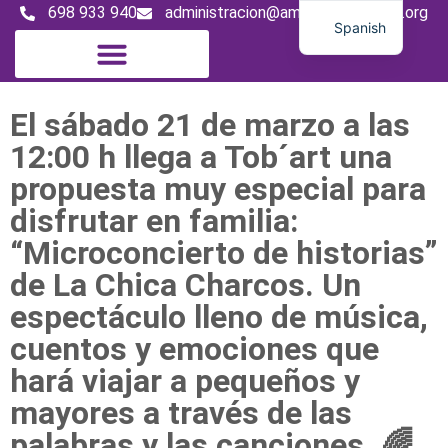
698 933 940
administracion@amigosdeltambor.org
Spanish
English
French
El sábado 21 de marzo a las
12:00 h llega a Tob´art una
propuesta muy especial para
disfrutar en familia:
“Microconcierto de historias”
de La Chica Charcos. Un
espectáculo lleno de música,
cuentos y emociones que
hará viajar a pequeños y
mayores a través de las
palabras y las canciones. 🌈