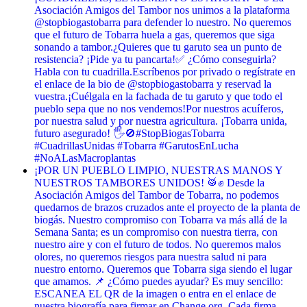
Asociación Amigos del Tambor nos unimos a la plataforma
@stopbiogastobarra para defender lo nuestro. No queremos
que el futuro de Tobarra huela a gas, queremos que siga
sonando a tambor. ​¿Quieres que tu garuto sea un punto de
resistencia? ¡Pide ya tu pancarta! ​✅ ¿Cómo conseguirla? ​
Habla con tu cuadrilla. ​Escríbenos por privado o regístrate en
el enlace de la bio de @stopbiogastobarra y reservad la
vuestra. ​¡Cuélgala en la fachada de tu garuto y que todo el
pueblo sepa que no nos vendemos! ​Por nuestros acuíferos,
por nuestra salud y por nuestra agricultura. ¡Tobarra unida,
futuro asegurado! 🖐️🚫 ​#StopBiogasTobarra
#CuadrillasUnidas #Tobarra #GarutosEnLucha
#NoALasMacroplantas
¡POR UN PUEBLO LIMPIO, NUESTRAS MANOS Y
NUESTROS TAMBORES UNIDOS! 🥁✊ Desde la
Asociación Amigos del Tambor de Tobarra, no podemos
quedarnos de brazos cruzados ante el proyecto de la planta de
biogás. Nuestro compromiso con Tobarra va más allá de la
Semana Santa; es un compromiso con nuestra tierra, con
nuestro aire y con el futuro de todos. No queremos malos
olores, no queremos riesgos para nuestra salud ni para
nuestro entorno. Queremos que Tobarra siga siendo el lugar
que amamos. 📌 ¿Cómo puedes ayudar? Es muy sencillo:
ESCANEA EL QR de la imagen o entra en el enlace de
nuestra biografía para firmar en Change.org. Cada firma