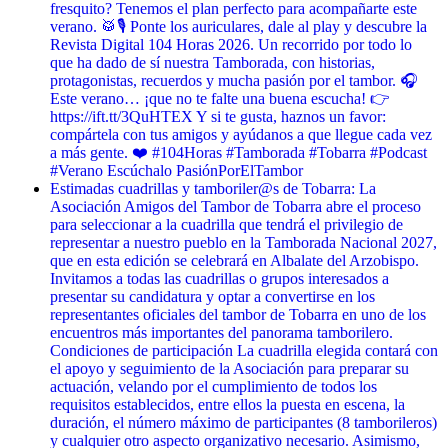
fresquito? Tenemos el plan perfecto para acompañarte este
verano. 🥁🎙️ Ponte los auriculares, dale al play y descubre la
Revista Digital 104 Horas 2026. Un recorrido por todo lo
que ha dado de sí nuestra Tamborada, con historias,
protagonistas, recuerdos y mucha pasión por el tambor. 🎧
Este verano… ¡que no te falte una buena escucha! 👉
https://ift.tt/3QuHTEX Y si te gusta, haznos un favor:
compártela con tus amigos y ayúdanos a que llegue cada vez
a más gente. ❤️ #104Horas #Tamborada #Tobarra #Podcast
#Verano Escúchalo PasiónPorElTambor
Estimadas cuadrillas y tamboriler@s de Tobarra: La
Asociación Amigos del Tambor de Tobarra abre el proceso
para seleccionar a la cuadrilla que tendrá el privilegio de
representar a nuestro pueblo en la Tamborada Nacional 2027,
que en esta edición se celebrará en Albalate del Arzobispo.
Invitamos a todas las cuadrillas o grupos interesados a
presentar su candidatura y optar a convertirse en los
representantes oficiales del tambor de Tobarra en uno de los
encuentros más importantes del panorama tamborilero.
Condiciones de participación La cuadrilla elegida contará con
el apoyo y seguimiento de la Asociación para preparar su
actuación, velando por el cumplimiento de todos los
requisitos establecidos, entre ellos la puesta en escena, la
duración, el número máximo de participantes (8 tamborileros)
y cualquier otro aspecto organizativo necesario. Asimismo,