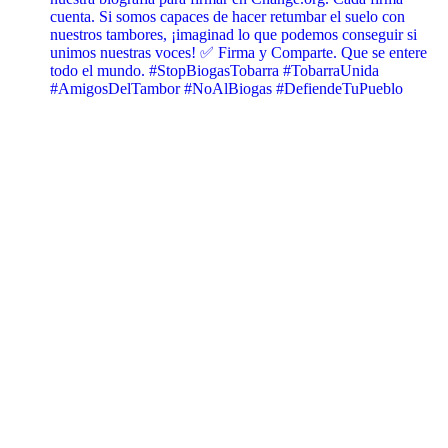
cuenta. Si somos capaces de hacer retumbar el suelo con
nuestros tambores, ¡imaginad lo que podemos conseguir si
unimos nuestras voces! ✅ Firma y Comparte. Que se entere
todo el mundo. #StopBiogasTobarra #TobarraUnida
#AmigosDelTambor #NoAlBiogas #DefiendeTuPueblo