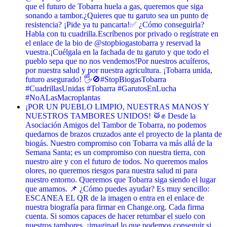
que el futuro de Tobarra huela a gas, queremos que siga
sonando a tambor. ​¿Quieres que tu garuto sea un punto de
resistencia? ¡Pide ya tu pancarta! ​✅ ¿Cómo conseguirla? ​
Habla con tu cuadrilla. ​Escríbenos por privado o regístrate en
el enlace de la bio de @stopbiogastobarra y reservad la
vuestra. ​¡Cuélgala en la fachada de tu garuto y que todo el
pueblo sepa que no nos vendemos! ​Por nuestros acuíferos,
por nuestra salud y por nuestra agricultura. ¡Tobarra unida,
futuro asegurado! 🖐️🚫 ​#StopBiogasTobarra
#CuadrillasUnidas #Tobarra #GarutosEnLucha
#NoALasMacroplantas
¡POR UN PUEBLO LIMPIO, NUESTRAS MANOS Y
NUESTROS TAMBORES UNIDOS! 🥁✊ Desde la
Asociación Amigos del Tambor de Tobarra, no podemos
quedarnos de brazos cruzados ante el proyecto de la planta de
biogás. Nuestro compromiso con Tobarra va más allá de la
Semana Santa; es un compromiso con nuestra tierra, con
nuestro aire y con el futuro de todos. No queremos malos
olores, no queremos riesgos para nuestra salud ni para
nuestro entorno. Queremos que Tobarra siga siendo el lugar
que amamos. 📌 ¿Cómo puedes ayudar? Es muy sencillo:
ESCANEA EL QR de la imagen o entra en el enlace de
nuestra biografía para firmar en Change.org. Cada firma
cuenta. Si somos capaces de hacer retumbar el suelo con
nuestros tambores, ¡imaginad lo que podemos conseguir si