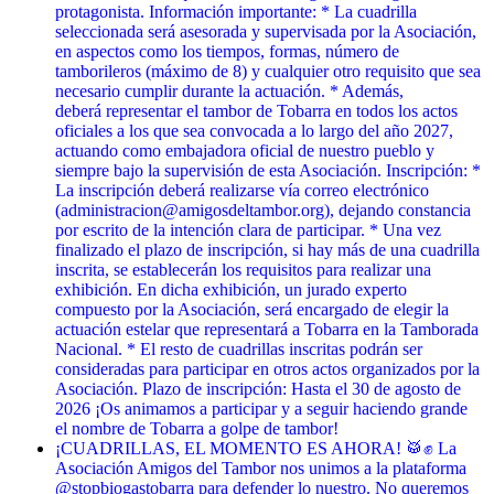
protagonista. Información importante: * La cuadrilla
seleccionada será asesorada y supervisada por la Asociación,
en aspectos como los tiempos, formas, número de
tamborileros (máximo de 8) y cualquier otro requisito que sea
necesario cumplir durante la actuación. * Además,
deberá representar el tambor de Tobarra en todos los actos
oficiales a los que sea convocada a lo largo del año 2027,
actuando como embajadora oficial de nuestro pueblo y
siempre bajo la supervisión de esta Asociación. Inscripción: *
La inscripción deberá realizarse vía correo electrónico
(administracion@amigosdeltambor.org), dejando constancia
por escrito de la intención clara de participar. * Una vez
finalizado el plazo de inscripción, si hay más de una cuadrilla
inscrita, se establecerán los requisitos para realizar una
exhibición. En dicha exhibición, un jurado experto
compuesto por la Asociación, será encargado de elegir la
actuación estelar que representará a Tobarra en la Tamborada
Nacional. * El resto de cuadrillas inscritas podrán ser
consideradas para participar en otros actos organizados por la
Asociación. Plazo de inscripción: Hasta el 30 de agosto de
2026 ¡Os animamos a participar y a seguir haciendo grande
el nombre de Tobarra a golpe de tambor!
¡CUADRILLAS, EL MOMENTO ES AHORA! 🥁✊ La
Asociación Amigos del Tambor nos unimos a la plataforma
@stopbiogastobarra para defender lo nuestro. No queremos