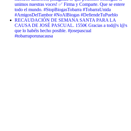
unimos nuestras voces! ✅ Firma y Comparte. Que se entere
todo el mundo. #StopBiogasTobarra #TobarraUnida
#AmigosDelTambor #NoAlBiogas #DefiendeTuPueblo
RECAUDACIÓN DE SEMANA SANTA PARA LA
CAUSA DE JOSÉ PASCUAL. 1550€ Gracias a tod@s l@s
que lo habéis hecho posible. #josepascual
#tobarraporunacausa