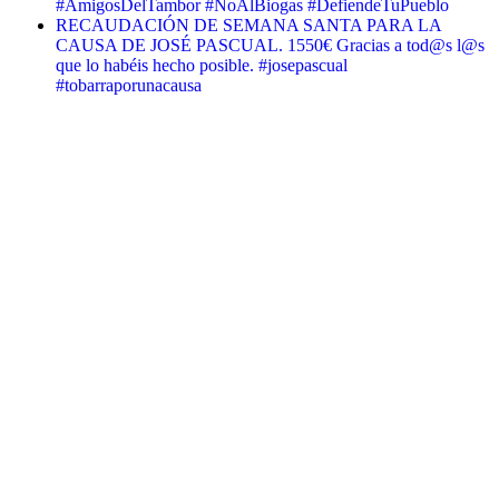
#AmigosDelTambor #NoAlBiogas #DefiendeTuPueblo
RECAUDACIÓN DE SEMANA SANTA PARA LA
CAUSA DE JOSÉ PASCUAL. 1550€ Gracias a tod@s l@s
que lo habéis hecho posible. #josepascual
#tobarraporunacausa