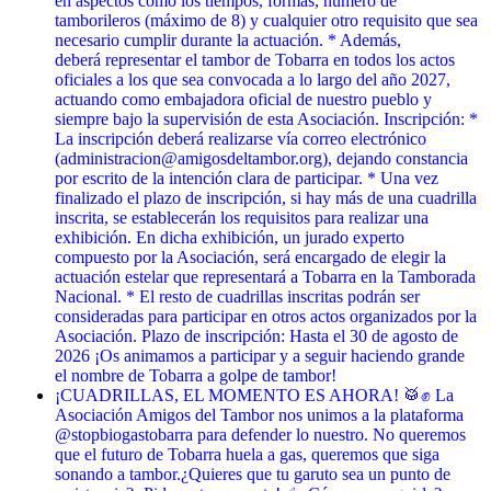
en aspectos como los tiempos, formas, número de
tamborileros (máximo de 8) y cualquier otro requisito que sea
necesario cumplir durante la actuación. * Además,
deberá representar el tambor de Tobarra en todos los actos
oficiales a los que sea convocada a lo largo del año 2027,
actuando como embajadora oficial de nuestro pueblo y
siempre bajo la supervisión de esta Asociación. Inscripción: *
La inscripción deberá realizarse vía correo electrónico
(administracion@amigosdeltambor.org), dejando constancia
por escrito de la intención clara de participar. * Una vez
finalizado el plazo de inscripción, si hay más de una cuadrilla
inscrita, se establecerán los requisitos para realizar una
exhibición. En dicha exhibición, un jurado experto
compuesto por la Asociación, será encargado de elegir la
actuación estelar que representará a Tobarra en la Tamborada
Nacional. * El resto de cuadrillas inscritas podrán ser
consideradas para participar en otros actos organizados por la
Asociación. Plazo de inscripción: Hasta el 30 de agosto de
2026 ¡Os animamos a participar y a seguir haciendo grande
el nombre de Tobarra a golpe de tambor!
¡CUADRILLAS, EL MOMENTO ES AHORA! 🥁✊ La
Asociación Amigos del Tambor nos unimos a la plataforma
@stopbiogastobarra para defender lo nuestro. No queremos
que el futuro de Tobarra huela a gas, queremos que siga
sonando a tambor. ​¿Quieres que tu garuto sea un punto de