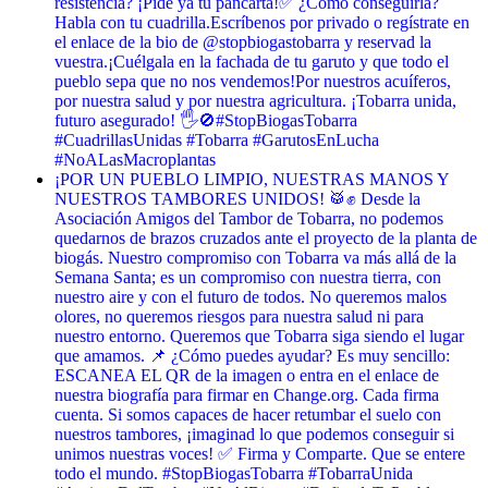
resistencia? ¡Pide ya tu pancarta! ​✅ ¿Cómo conseguirla? ​
Habla con tu cuadrilla. ​Escríbenos por privado o regístrate en
el enlace de la bio de @stopbiogastobarra y reservad la
vuestra. ​¡Cuélgala en la fachada de tu garuto y que todo el
pueblo sepa que no nos vendemos! ​Por nuestros acuíferos,
por nuestra salud y por nuestra agricultura. ¡Tobarra unida,
futuro asegurado! 🖐️🚫 ​#StopBiogasTobarra
#CuadrillasUnidas #Tobarra #GarutosEnLucha
#NoALasMacroplantas
¡POR UN PUEBLO LIMPIO, NUESTRAS MANOS Y
NUESTROS TAMBORES UNIDOS! 🥁✊ Desde la
Asociación Amigos del Tambor de Tobarra, no podemos
quedarnos de brazos cruzados ante el proyecto de la planta de
biogás. Nuestro compromiso con Tobarra va más allá de la
Semana Santa; es un compromiso con nuestra tierra, con
nuestro aire y con el futuro de todos. No queremos malos
olores, no queremos riesgos para nuestra salud ni para
nuestro entorno. Queremos que Tobarra siga siendo el lugar
que amamos. 📌 ¿Cómo puedes ayudar? Es muy sencillo:
ESCANEA EL QR de la imagen o entra en el enlace de
nuestra biografía para firmar en Change.org. Cada firma
cuenta. Si somos capaces de hacer retumbar el suelo con
nuestros tambores, ¡imaginad lo que podemos conseguir si
unimos nuestras voces! ✅ Firma y Comparte. Que se entere
todo el mundo. #StopBiogasTobarra #TobarraUnida