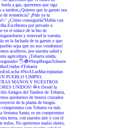
 huela a gas, queremos que siga
 a tambor. ​¿Quieres que tu garuto sea
o de resistencia? ¡Pide ya tu
a! ​✅ ¿Cómo conseguirla? ​Habla con
illa. ​Escríbenos por privado o
te en el enlace de la bio de
ogastobarra y reservad la vuestra. ​
la en la fachada de tu garuto y que
 pueblo sepa que no nos vendemos! ​
stros acuíferos, por nuestra salud y
stra agricultura. ¡Tobarra unida,
asegurado! 🖐️🚫 ​#StopBiogasTobarra
llasUnidas #Tobarra
osEnLucha #NoALasMacroplantas
UN PUEBLO LIMPIO,
TRAS MANOS Y NUESTROS
RES UNIDOS! 🥁✊ Desde la
ción Amigos del Tambor de Tobarra,
emos quedarnos de brazos cruzados
 proyecto de la planta de biogás.
o compromiso con Tobarra va más
 la Semana Santa; es un compromiso
tra tierra, con nuestro aire y con el
de todos. No queremos malos olores,