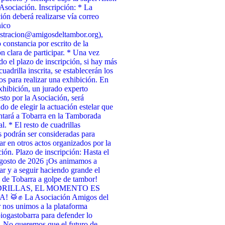
 Asociación. Inscripción: * La
ción deberá realizarse vía correo
nico
stracion@amigosdeltambor.org),
 constancia por escrito de la
ón clara de participar. * Una vez
ado el plazo de inscripción, si hay más
uadrilla inscrita, se establecerán los
tos para realizar una exhibición. En
xhibición, un jurado experto
to por la Asociación, será
do de elegir la actuación estelar que
ntará a Tobarra en la Tamborada
l. * El resto de cuadrillas
as podrán ser consideradas para
par en otros actos organizados por la
ión. Plazo de inscripción: Hasta el
agosto de 2026 ¡Os animamos a
par y a seguir haciendo grande el
de Tobarra a golpe de tambor!
RILLAS, EL MOMENTO ES
 🥁✊ La Asociación Amigos del
nos unimos a la plataforma
ogastobarra para defender lo
. No queremos que el futuro de