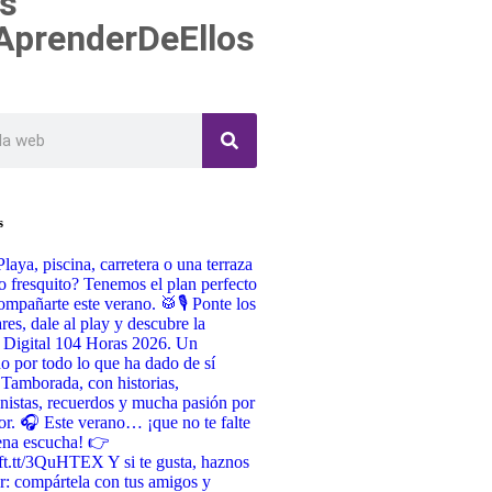
s
AprenderDeEllos
s
Playa, piscina, carretera o una terraza
o fresquito? Tenemos el plan perfecto
ompañarte este verano. 🥁🎙️ Ponte los
ares, dale al play y descubre la
 Digital 104 Horas 2026. Un
do por todo lo que ha dado de sí
 Tamborada, con historias,
nistas, recuerdos y mucha pasión por
or. 🎧 Este verano… ¡que no te falte
ena escucha! 👉
/ift.tt/3QuHTEX Y si te gusta, haznos
r: compártela con tus amigos y