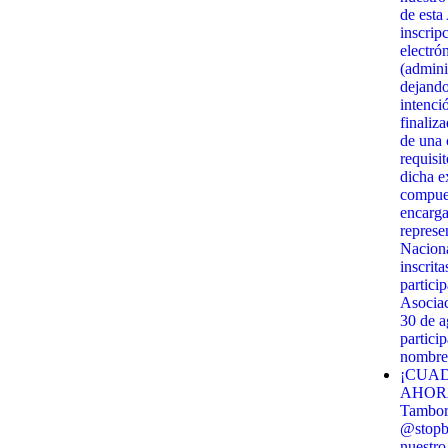
de esta
inscrip
electró
(admini
dejando
intenci
finaliz
de una c
requisi
dicha e
compues
encarga
represe
Naciona
inscrit
partici
Asociac
30 de 
partici
nombre 
¡CUAD
AHORA!
Tambor 
@stopbi
nuestro