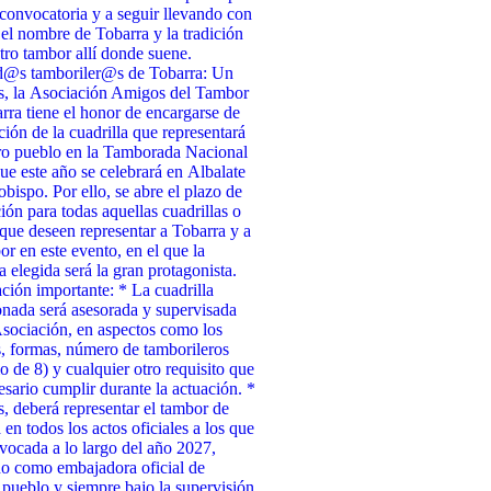
 convocatoria y a seguir llevando con
 el nombre de Tobarra y la tradición
tro tambor allí donde suene.
d@s tamboriler@s de Tobarra: Un
s, la Asociación Amigos del Tambor
rra tiene el honor de encargarse de
cción de la cuadrilla que representará
ro pueblo en la Tamborada Nacional
ue este año se celebrará en Albalate
obispo. Por ello, se abre el plazo de
ción para todas aquellas cuadrillas o
que deseen representar a Tobarra y a
or en este evento, en el que la
a elegida será la gran protagonista.
ción importante: * La cuadrilla
onada será asesorada y supervisada
Asociación, en aspectos como los
, formas, número de tamborileros
 de 8) y cualquier otro requisito que
esario cumplir durante la actuación. *
 deberá representar el tambor de
 en todos los actos oficiales a los que
vocada a lo largo del año 2027,
o como embajadora oficial de
 pueblo y siempre bajo la supervisión