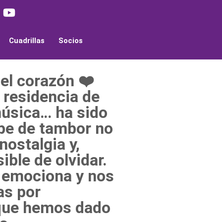
Cuadrillas
Socios
el corazón ❤️
a residencia de
música… ha sido
pe de tambor no
nostalgia y,
ible de olvidar.
, emociona y nos
as por
 que hemos dado