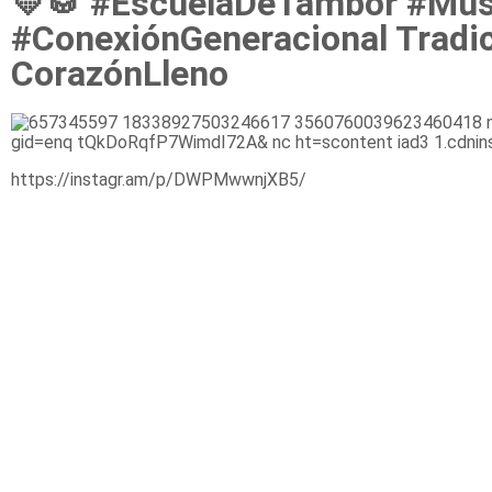
💛🥁 #EscuelaDeTambor #Mú
#ConexiónGeneracional Tradi
CorazónLleno
https://instagr.am/p/DWPMwwnjXB5/