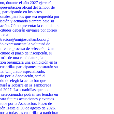
o, durante el año 2027 ejercerá
presentación oficial del tambor de
, participando en los actos
cionales para los que sea requerida por
iación y actuando siempre bajo su
ación. Cómo presentar la candidatura
icitudes deberán enviarse por correo
nico a
stracion@amigosdeltambor.org,
do expresamente la voluntad de
par en el proceso de selección. Una
cluido el plazo de inscripción, si
 más de una candidatura, la
ión organizará una exhibición en la
 cuadrillas participantes mostrarán su
ta. Un jurado especializado,
do por la Asociación, será el
do de elegir la actuación que
ntará a Tobarra en la Tamborada
l 2027. Las cuadrillas que no
n seleccionadas podrán ser tenidas en
para futuras actuaciones y eventos
ados por la Asociación. Plazo de
ción Hasta el 30 de agosto de 2026.
s a todas las cuadrillas a participar