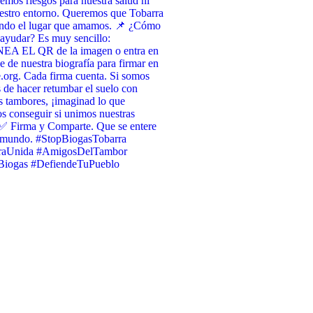
emos riesgos para nuestra salud ni
estro entorno. Queremos que Tobarra
endo el lugar que amamos. 📌 ¿Cómo
ayudar? Es muy sencillo:
A EL QR de la imagen o entra en
ce de nuestra biografía para firmar en
org. Cada firma cuenta. Si somos
 de hacer retumbar el suelo con
s tambores, ¡imaginad lo que
 conseguir si unimos nuestras
✅ Firma y Comparte. Que se entere
l mundo. #StopBiogasTobarra
raUnida #AmigosDelTambor
iogas #DefiendeTuPueblo