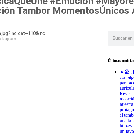
sicaQueUne #Emoción #Mayore
ción Tambor MomentosÚnicos 
Últimas noticia
☀️🏖️ ¿
con alg
para ac
auricul
Revista
recorri
nuestra
protago
el tamb
una bu
https:/
un favo