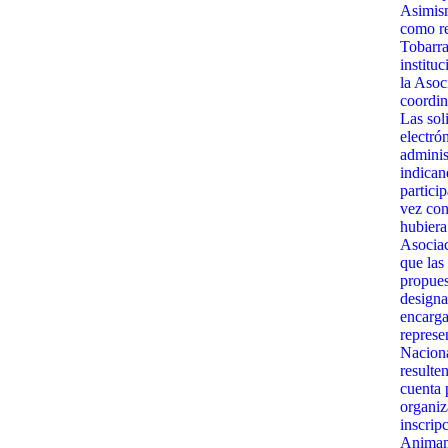
Asimism
como re
Tobarra
institu
la Asoc
coordin
Las sol
electró
admini
indican
partici
vez con
hubiera
Asociac
que las
propues
designa
encarga
represe
Naciona
resulte
cuenta 
organiz
inscrip
Animamo