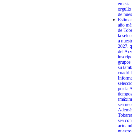
en esta
orgullo
de nues
Estima
año má
de Toba
la sele
a nuest
2027, q
del Arz
inscrip
grupos 
su tamb
cuadrill
Informa
selecci
por la 
tiempos
(máximo
sea nec
Además,
Tobarra
sea con
actuand
nuestro