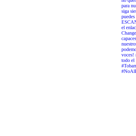
no quer
para nu
siga si
puedes 
ESCANE
el enla
Change.
capaces
nuestro
podemos
voces! 
todo e
#Tobar
#NoAlB