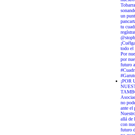
Tobarra
sonando
un punt
pancart
tu cuadr
regístra
@stopbi
¡Cuélga
todo el
Por nue
por nue
futuro 
#Cuadri
#Garut
¡POR 
NUES
TAMBO
Asocia
no pod
ante el
Nuestr
allá de
con nues
futuro 