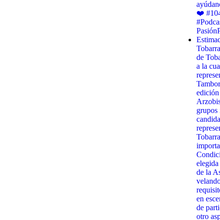
ayúdano
❤️ #10
#Podca
Pasión
Estimad
Tobarr
de Toba
a la cua
represe
Tambora
edición
Arzobis
grupos 
candida
represe
Tobarra
importa
Condici
elegida
de la A
velando
requisit
en esce
de part
otro as