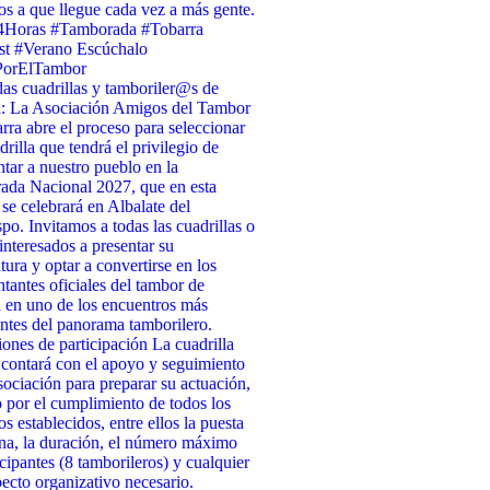
s a que llegue cada vez a más gente.
4Horas #Tamborada #Tobarra
st #Verano Escúchalo
PorElTambor
as cuadrillas y tamboriler@s de
a: La Asociación Amigos del Tambor
rra abre el proceso para seleccionar
drilla que tendrá el privilegio de
ntar a nuestro pueblo en la
da Nacional 2027, que en esta
 se celebrará en Albalate del
po. Invitamos a todas las cuadrillas o
interesados a presentar su
tura y optar a convertirse en los
ntantes oficiales del tambor de
 en uno de los encuentros más
ntes del panorama tamborilero.
ones de participación La cuadrilla
 contará con el apoyo y seguimiento
sociación para preparar su actuación,
 por el cumplimiento de todos los
os establecidos, entre ellos la puesta
na, la duración, el número máximo
icipantes (8 tamborileros) y cualquier
pecto organizativo necesario.