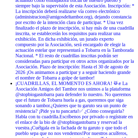
actuando como embajadora oficial de nuestro pueblo y
siempre bajo la supervisión de esta Asociación. Inscripción: *
La inscripción deberá realizarse vía correo electrónico
(administracion@amigosdeltambor.org), dejando constancia
por escrito de la intención clara de participar. * Una vez
finalizado el plazo de inscripción, si hay más de una cuadrilla
inscrita, se establecerán los requisitos para realizar una
exhibición. En dicha exhibición, un jurado experto
compuesto por la Asociación, será encargado de elegir la
actuación estelar que representará a Tobarra en la Tamborada
Nacional. * El resto de cuadrillas inscritas podrán ser
consideradas para participar en otros actos organizados por la
Asociación. Plazo de inscripción: Hasta el 30 de agosto de
2026 ¡Os animamos a participar y a seguir haciendo grande
el nombre de Tobarra a golpe de tambor!
¡CUADRILLAS, EL MOMENTO ES AHORA! 🥁✊ La
Asociación Amigos del Tambor nos unimos a la plataforma
@stopbiogastobarra para defender lo nuestro. No queremos
que el futuro de Tobarra huela a gas, queremos que siga
sonando a tambor. ​¿Quieres que tu garuto sea un punto de
resistencia? ¡Pide ya tu pancarta! ​✅ ¿Cómo conseguirla? ​
Habla con tu cuadrilla. ​Escríbenos por privado o regístrate en
el enlace de la bio de @stopbiogastobarra y reservad la
vuestra. ​¡Cuélgala en la fachada de tu garuto y que todo el
pueblo sepa que no nos vendemos! ​Por nuestros acuíferos,