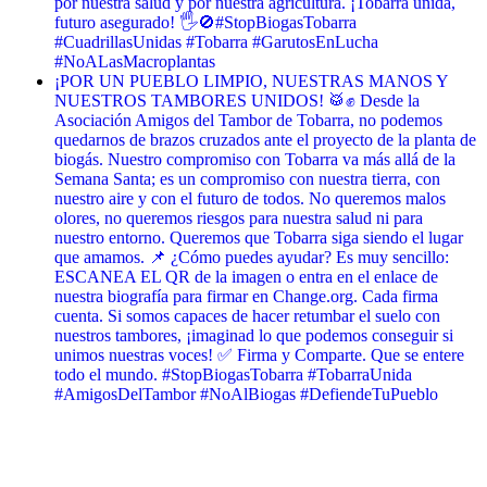
por nuestra salud y por nuestra agricultura. ¡Tobarra unida,
futuro asegurado! 🖐️🚫 ​#StopBiogasTobarra
#CuadrillasUnidas #Tobarra #GarutosEnLucha
#NoALasMacroplantas
¡POR UN PUEBLO LIMPIO, NUESTRAS MANOS Y
NUESTROS TAMBORES UNIDOS! 🥁✊ Desde la
Asociación Amigos del Tambor de Tobarra, no podemos
quedarnos de brazos cruzados ante el proyecto de la planta de
biogás. Nuestro compromiso con Tobarra va más allá de la
Semana Santa; es un compromiso con nuestra tierra, con
nuestro aire y con el futuro de todos. No queremos malos
olores, no queremos riesgos para nuestra salud ni para
nuestro entorno. Queremos que Tobarra siga siendo el lugar
que amamos. 📌 ¿Cómo puedes ayudar? Es muy sencillo:
ESCANEA EL QR de la imagen o entra en el enlace de
nuestra biografía para firmar en Change.org. Cada firma
cuenta. Si somos capaces de hacer retumbar el suelo con
nuestros tambores, ¡imaginad lo que podemos conseguir si
unimos nuestras voces! ✅ Firma y Comparte. Que se entere
todo el mundo. #StopBiogasTobarra #TobarraUnida
#AmigosDelTambor #NoAlBiogas #DefiendeTuPueblo