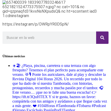
https://instagr.am/p/DWRpYR0DSpN/
Últimas noticias
☀️🏖️ ¿Playa, piscina, carretera o una terraza con algo
fresquito? Tenemos el plan perfecto para acompañarte este
verano. 🥁🎙️ Ponte los auriculares, dale al play y descubre la
Revista Digital 104 Horas 2026. Un recorrido por todo lo
que ha dado de sí nuestra Tamborada, con historias,
protagonistas, recuerdos y mucha pasión por el tambor. 🎧
Este verano… ¡que no te falte una buena escucha! 👉
https://ift.tt/3QuHTEX Y si te gusta, haznos un favor:
compártela con tus amigos y ayúdanos a que llegue cada vez
a más gente. ❤️ #104Horas #Tamborada #Tobarra #Podcast
#Verano Escúchalo PasiónPorElTambor