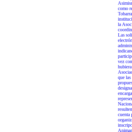
Asimism
como re
Tobarra
institu
la Asoc
coordin
Las sol
electró
admini
indican
partici
vez con
hubiera
Asociac
que las
propues
designa
encarga
represe
Naciona
resulte
cuenta 
organiz
inscrip
Animamo