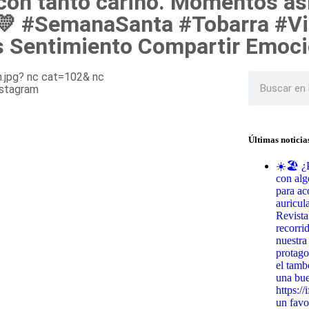
con tanto cariño. Momentos así
o 💛 #SemanaSanta #Tobarra #V
 Sentimiento Compartir Emoci
Últimas noticia
☀️🏖️ ¿
con alg
para ac
auricul
Revista
recorri
nuestra
protago
el tamb
una bu
https:/
un favo