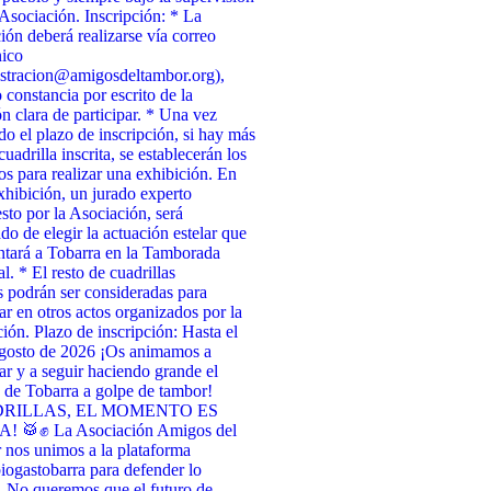
 Asociación. Inscripción: * La
ción deberá realizarse vía correo
nico
stracion@amigosdeltambor.org),
 constancia por escrito de la
ón clara de participar. * Una vez
ado el plazo de inscripción, si hay más
uadrilla inscrita, se establecerán los
tos para realizar una exhibición. En
xhibición, un jurado experto
to por la Asociación, será
do de elegir la actuación estelar que
ntará a Tobarra en la Tamborada
l. * El resto de cuadrillas
as podrán ser consideradas para
par en otros actos organizados por la
ión. Plazo de inscripción: Hasta el
agosto de 2026 ¡Os animamos a
par y a seguir haciendo grande el
de Tobarra a golpe de tambor!
RILLAS, EL MOMENTO ES
 🥁✊ La Asociación Amigos del
nos unimos a la plataforma
ogastobarra para defender lo
. No queremos que el futuro de