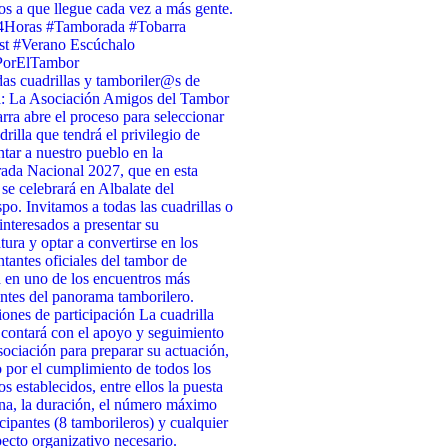
s a que llegue cada vez a más gente.
4Horas #Tamborada #Tobarra
st #Verano Escúchalo
PorElTambor
as cuadrillas y tamboriler@s de
a: La Asociación Amigos del Tambor
rra abre el proceso para seleccionar
drilla que tendrá el privilegio de
ntar a nuestro pueblo en la
da Nacional 2027, que en esta
 se celebrará en Albalate del
po. Invitamos a todas las cuadrillas o
interesados a presentar su
tura y optar a convertirse en los
ntantes oficiales del tambor de
 en uno de los encuentros más
ntes del panorama tamborilero.
ones de participación La cuadrilla
 contará con el apoyo y seguimiento
sociación para preparar su actuación,
 por el cumplimiento de todos los
os establecidos, entre ellos la puesta
na, la duración, el número máximo
icipantes (8 tamborileros) y cualquier
pecto organizativo necesario.