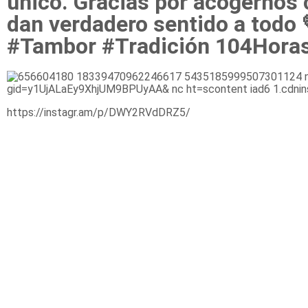
único. Gracias por acogernos 
dan verdadero sentido a tod
#Tambor #Tradición 104Horas
https://instagr.am/p/DWY2RVdDRZ5/