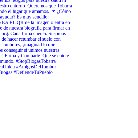
emos riesgos para nuestra salud ni
estro entorno. Queremos que Tobarra
endo el lugar que amamos. 📌 ¿Cómo
ayudar? Es muy sencillo:
A EL QR de la imagen o entra en
ce de nuestra biografía para firmar en
org. Cada firma cuenta. Si somos
 de hacer retumbar el suelo con
s tambores, ¡imaginad lo que
 conseguir si unimos nuestras
✅ Firma y Comparte. Que se entere
l mundo. #StopBiogasTobarra
raUnida #AmigosDelTambor
iogas #DefiendeTuPueblo