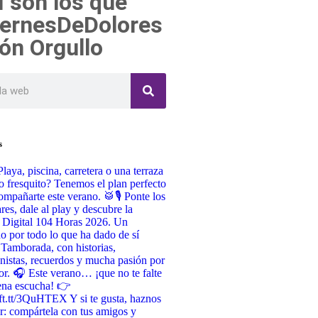
 son los que
iernesDeDolores
ón Orgullo
s
Playa, piscina, carretera o una terraza
o fresquito? Tenemos el plan perfecto
ompañarte este verano. 🥁🎙️ Ponte los
ares, dale al play y descubre la
 Digital 104 Horas 2026. Un
do por todo lo que ha dado de sí
 Tamborada, con historias,
nistas, recuerdos y mucha pasión por
or. 🎧 Este verano… ¡que no te falte
ena escucha! 👉
/ift.tt/3QuHTEX Y si te gusta, haznos
r: compártela con tus amigos y