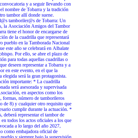
 convocatoria y a seguir llevando con
 el nombre de Tobarra y la tradición
tro tambor allí donde suene.
d@s tamboriler@s de Tobarra: Un
s, la Asociación Amigos del Tambor
rra tiene el honor de encargarse de
cción de la cuadrilla que representará
ro pueblo en la Tamborada Nacional
ue este año se celebrará en Albalate
obispo. Por ello, se abre el plazo de
ción para todas aquellas cuadrillas o
que deseen representar a Tobarra y a
or en este evento, en el que la
a elegida será la gran protagonista.
ción importante: * La cuadrilla
onada será asesorada y supervisada
Asociación, en aspectos como los
, formas, número de tamborileros
 de 8) y cualquier otro requisito que
esario cumplir durante la actuación. *
 deberá representar el tambor de
 en todos los actos oficiales a los que
vocada a lo largo del año 2027,
o como embajadora oficial de
 pueblo y siempre bajo la supervisión