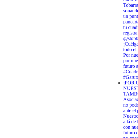
Tobarra
sonando
un punt
pancart
tu cuadr
regístra
@stopbi
¡Cuélga
todo el
Por nue
por nue
futuro 
#Cuadri
#Garut
¡POR 
NUES
TAMBO
Asocia
no pod
ante el
Nuestr
allá de
con nues
futuro 