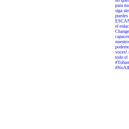
no quer
para nu
siga si
puedes 
ESCANE
el enla
Change.
capaces
nuestro
podemos
voces! 
todo e
#Tobar
#NoAlB