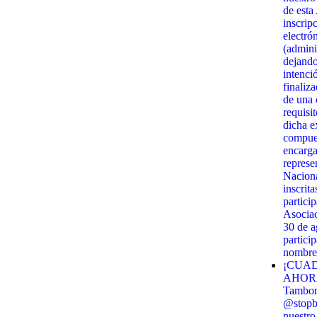
de esta
inscrip
electró
(admini
dejando
intenci
finaliz
de una c
requisi
dicha e
compues
encarga
represe
Naciona
inscrit
partici
Asociac
30 de 
partici
nombre 
¡CUAD
AHORA!
Tambor 
@stopbi
nuestro