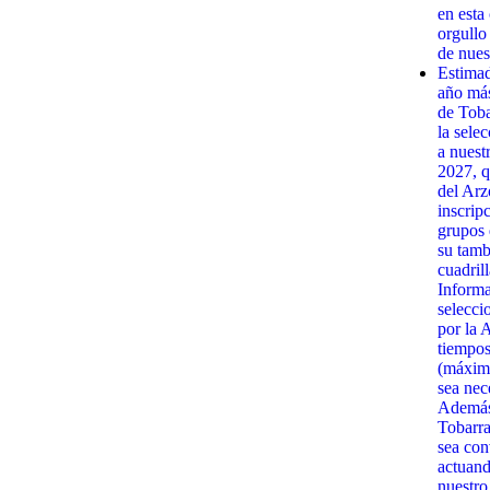
en esta
orgullo
de nues
Estima
año má
de Toba
la sele
a nuest
2027, q
del Arz
inscrip
grupos 
su tamb
cuadrill
Informa
selecci
por la 
tiempos
(máximo
sea nec
Además,
Tobarra
sea con
actuand
nuestro