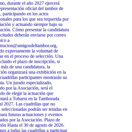
o, durante el año 2027 ejercerá
presentación oficial del tambor de
, participando en los actos
cionales para los que sea requerida por
iación y actuando siempre bajo su
ación. Cómo presentar la candidatura
icitudes deberán enviarse por correo
nico a
stracion@amigosdeltambor.org,
do expresamente la voluntad de
par en el proceso de selección. Una
cluido el plazo de inscripción, si
 más de una candidatura, la
ión organizará una exhibición en la
 cuadrillas participantes mostrarán su
ta. Un jurado especializado,
do por la Asociación, será el
do de elegir la actuación que
ntará a Tobarra en la Tamborada
l 2027. Las cuadrillas que no
n seleccionadas podrán ser tenidas en
para futuras actuaciones y eventos
ados por la Asociación. Plazo de
ción Hasta el 30 de agosto de 2026.
s a todas las cuadrillas a participar