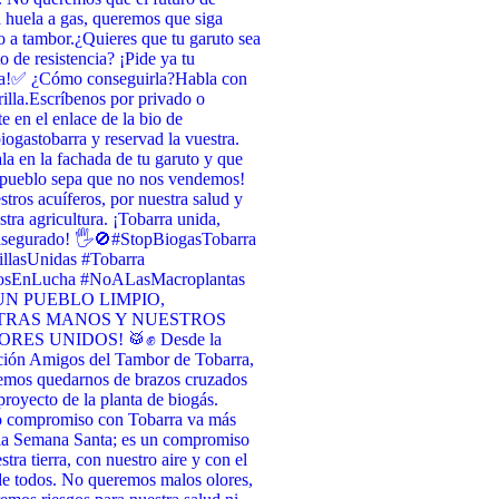
 huela a gas, queremos que siga
 a tambor. ​¿Quieres que tu garuto sea
o de resistencia? ¡Pide ya tu
a! ​✅ ¿Cómo conseguirla? ​Habla con
illa. ​Escríbenos por privado o
te en el enlace de la bio de
ogastobarra y reservad la vuestra. ​
la en la fachada de tu garuto y que
 pueblo sepa que no nos vendemos! ​
stros acuíferos, por nuestra salud y
stra agricultura. ¡Tobarra unida,
asegurado! 🖐️🚫 ​#StopBiogasTobarra
llasUnidas #Tobarra
osEnLucha #NoALasMacroplantas
UN PUEBLO LIMPIO,
TRAS MANOS Y NUESTROS
RES UNIDOS! 🥁✊ Desde la
ción Amigos del Tambor de Tobarra,
emos quedarnos de brazos cruzados
 proyecto de la planta de biogás.
o compromiso con Tobarra va más
 la Semana Santa; es un compromiso
tra tierra, con nuestro aire y con el
de todos. No queremos malos olores,