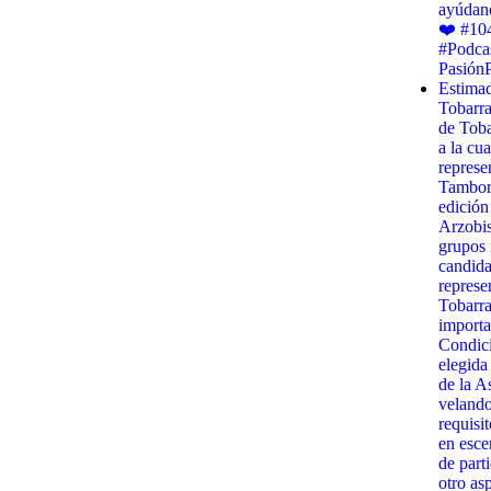
ayúdano
❤️ #10
#Podca
Pasión
Estimad
Tobarr
de Toba
a la cua
represe
Tambora
edición
Arzobis
grupos 
candida
represe
Tobarra
importa
Condici
elegida
de la A
velando
requisit
en esce
de part
otro as