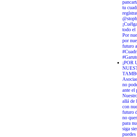
pancart
tu cuadr
regístra
@stopbi
¡Cuélga
todo el
Por nue
por nue
futuro 
#Cuadri
#Garut
¡POR 
NUES
TAMBO
Asocia
no pod
ante el
Nuestr
allá de
con nues
futuro 
no quer
para nu
siga si
puedes 