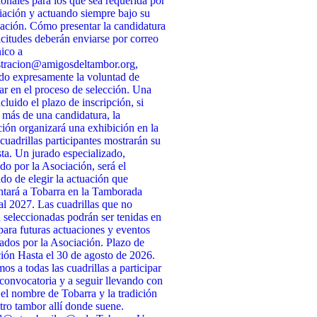
cionales para los que sea requerida por
iación y actuando siempre bajo su
ación. Cómo presentar la candidatura
icitudes deberán enviarse por correo
nico a
stracion@amigosdeltambor.org,
do expresamente la voluntad de
par en el proceso de selección. Una
cluido el plazo de inscripción, si
 más de una candidatura, la
ión organizará una exhibición en la
 cuadrillas participantes mostrarán su
ta. Un jurado especializado,
do por la Asociación, será el
do de elegir la actuación que
ntará a Tobarra en la Tamborada
l 2027. Las cuadrillas que no
n seleccionadas podrán ser tenidas en
para futuras actuaciones y eventos
ados por la Asociación. Plazo de
ción Hasta el 30 de agosto de 2026.
s a todas las cuadrillas a participar
 convocatoria y a seguir llevando con
 el nombre de Tobarra y la tradición
tro tambor allí donde suene.