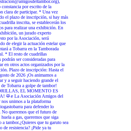
stracion@amigosdeltambor.org),
 constancia por escrito de la
ón clara de participar. * Una vez
ado el plazo de inscripción, si hay más
uadrilla inscrita, se establecerán los
tos para realizar una exhibición. En
xhibición, un jurado experto
to por la Asociación, será
do de elegir la actuación estelar que
ntará a Tobarra en la Tamborada
l. * El resto de cuadrillas
as podrán ser consideradas para
par en otros actos organizados por la
ión. Plazo de inscripción: Hasta el
agosto de 2026 ¡Os animamos a
par y a seguir haciendo grande el
de Tobarra a golpe de tambor!
RILLAS, EL MOMENTO ES
 🥁✊ La Asociación Amigos del
nos unimos a la plataforma
ogastobarra para defender lo
. No queremos que el futuro de
 huela a gas, queremos que siga
 a tambor. ​¿Quieres que tu garuto sea
o de resistencia? ¡Pide ya tu