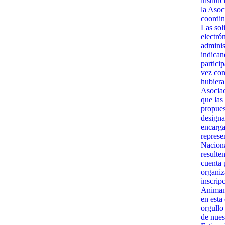
institu
la Asoc
coordin
Las sol
electró
admini
indican
partici
vez con
hubiera
Asociac
que las
propues
designa
encarga
represe
Naciona
resulte
cuenta 
organiz
inscrip
Animamo
en esta
orgullo
de nues