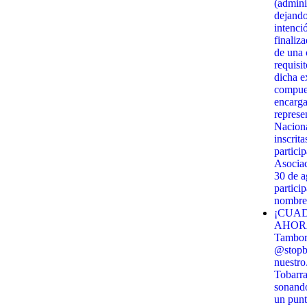
(admini
dejando
intenci
finaliz
de una c
requisi
dicha e
compues
encarga
represe
Naciona
inscrit
partici
Asociac
30 de 
partici
nombre 
¡CUAD
AHORA!
Tambor 
@stopbi
nuestro
Tobarra
sonando
un punt