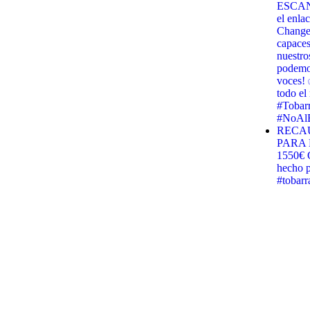
ESCANE
el enla
Change.
capaces
nuestro
podemos
voces! 
todo e
#Tobar
#NoAlB
RECA
PARA 
1550€ G
hecho p
#tobar