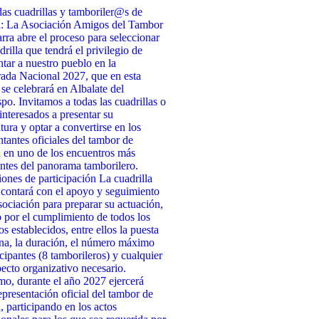
as cuadrillas y tamboriler@s de
a: La Asociación Amigos del Tambor
rra abre el proceso para seleccionar
drilla que tendrá el privilegio de
ntar a nuestro pueblo en la
da Nacional 2027, que en esta
 se celebrará en Albalate del
po. Invitamos a todas las cuadrillas o
interesados a presentar su
tura y optar a convertirse en los
ntantes oficiales del tambor de
 en uno de los encuentros más
ntes del panorama tamborilero.
ones de participación La cuadrilla
 contará con el apoyo y seguimiento
sociación para preparar su actuación,
 por el cumplimiento de todos los
os establecidos, entre ellos la puesta
na, la duración, el número máximo
icipantes (8 tamborileros) y cualquier
pecto organizativo necesario.
o, durante el año 2027 ejercerá
presentación oficial del tambor de
, participando en los actos