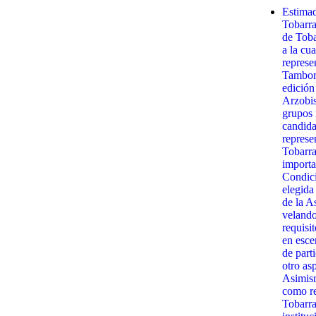
Estimad
Tobarr
de Toba
a la cua
represe
Tambora
edición
Arzobis
grupos 
candida
represe
Tobarra
importa
Condici
elegida
de la A
velando
requisit
en esce
de part
otro as
Asimism
como re
Tobarra