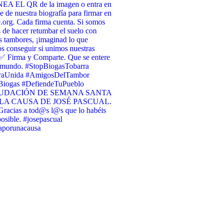
A EL QR de la imagen o entra en
ce de nuestra biografía para firmar en
org. Cada firma cuenta. Si somos
 de hacer retumbar el suelo con
s tambores, ¡imaginad lo que
 conseguir si unimos nuestras
✅ Firma y Comparte. Que se entere
l mundo. #StopBiogasTobarra
raUnida #AmigosDelTambor
iogas #DefiendeTuPueblo
UDACIÓN DE SEMANA SANTA
LA CAUSA DE JOSÉ PASCUAL.
racias a tod@s l@s que lo habéis
osible. #josepascual
raporunacausa