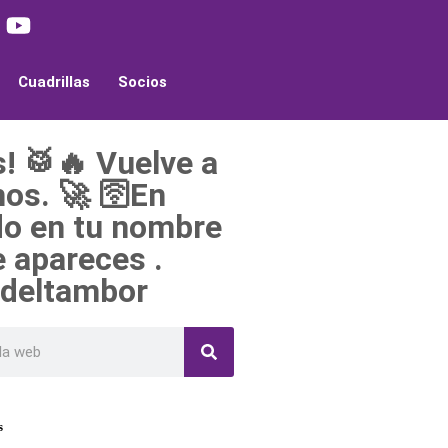
Cuadrillas
Socios
! 🥁🔥 Vuelve a
mos. 🚀 🛜En
ndo en tu nombre
e apareces .
sdeltambor
s