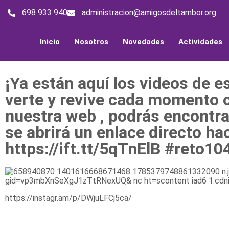
698 933 940
administracion@amigosdeltambor.org
Inicio
Nosotros
Novedades
Actividades
¡Ya están aquí los videos de 
verte y revive cada momento co
nuestra web , podrás encontra
se abrirá un enlace directo ha
https://ift.tt/5qTnElB #reto
https://instagr.am/p/DWjuLFCj5ca/