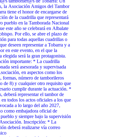
d@s tamboriler@s de Tobarra: Un
s, la Asociación Amigos del Tambor
rra tiene el honor de encargarse de
cción de la cuadrilla que representará
ro pueblo en la Tamborada Nacional
ue este año se celebrará en Albalate
obispo. Por ello, se abre el plazo de
ción para todas aquellas cuadrillas o
que deseen representar a Tobarra y a
or en este evento, en el que la
a elegida será la gran protagonista.
ción importante: * La cuadrilla
onada será asesorada y supervisada
Asociación, en aspectos como los
, formas, número de tamborileros
 de 8) y cualquier otro requisito que
esario cumplir durante la actuación. *
 deberá representar el tambor de
 en todos los actos oficiales a los que
vocada a lo largo del año 2027,
o como embajadora oficial de
 pueblo y siempre bajo la supervisión
 Asociación. Inscripción: * La
ción deberá realizarse vía correo
nico