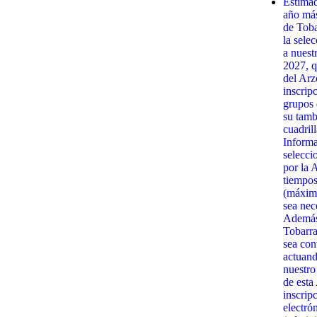
Estima
año má
de Toba
la sele
a nuest
2027, q
del Arz
inscrip
grupos 
su tamb
cuadrill
Informa
selecci
por la 
tiempos
(máximo
sea nec
Además,
Tobarra
sea con
actuand
nuestro
de esta
inscrip
electró