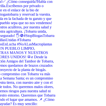
a! ​✅ ¿Cómo conseguirla? ​Habla con
illa. ​Escríbenos por privado o
te en el enlace de la bio de
ogastobarra y reservad la vuestra. ​
la en la fachada de tu garuto y que
 pueblo sepa que no nos vendemos! ​
stros acuíferos, por nuestra salud y
stra agricultura. ¡Tobarra unida,
asegurado! 🖐️🚫 ​#StopBiogasTobarra
llasUnidas #Tobarra
osEnLucha #NoALasMacroplantas
UN PUEBLO LIMPIO,
TRAS MANOS Y NUESTROS
RES UNIDOS! 🥁✊ Desde la
ción Amigos del Tambor de Tobarra,
emos quedarnos de brazos cruzados
 proyecto de la planta de biogás.
o compromiso con Tobarra va más
 la Semana Santa; es un compromiso
tra tierra, con nuestro aire y con el
de todos. No queremos malos olores,
emos riesgos para nuestra salud ni
estro entorno. Queremos que Tobarra
endo el lugar que amamos. 📌 ¿Cómo
ayudar? Es muy sencillo: