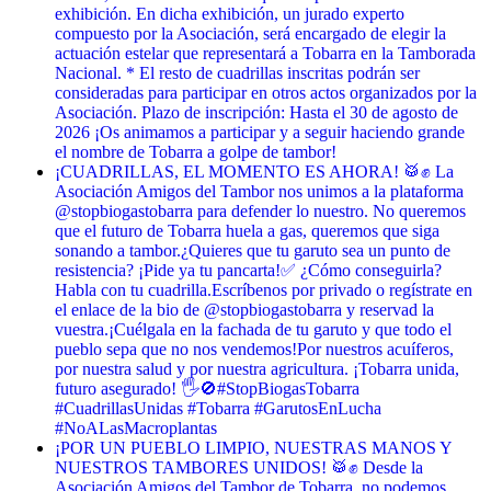
exhibición. En dicha exhibición, un jurado experto
compuesto por la Asociación, será encargado de elegir la
actuación estelar que representará a Tobarra en la Tamborada
Nacional. * El resto de cuadrillas inscritas podrán ser
consideradas para participar en otros actos organizados por la
Asociación. Plazo de inscripción: Hasta el 30 de agosto de
2026 ¡Os animamos a participar y a seguir haciendo grande
el nombre de Tobarra a golpe de tambor!
¡CUADRILLAS, EL MOMENTO ES AHORA! 🥁✊ La
Asociación Amigos del Tambor nos unimos a la plataforma
@stopbiogastobarra para defender lo nuestro. No queremos
que el futuro de Tobarra huela a gas, queremos que siga
sonando a tambor. ​¿Quieres que tu garuto sea un punto de
resistencia? ¡Pide ya tu pancarta! ​✅ ¿Cómo conseguirla? ​
Habla con tu cuadrilla. ​Escríbenos por privado o regístrate en
el enlace de la bio de @stopbiogastobarra y reservad la
vuestra. ​¡Cuélgala en la fachada de tu garuto y que todo el
pueblo sepa que no nos vendemos! ​Por nuestros acuíferos,
por nuestra salud y por nuestra agricultura. ¡Tobarra unida,
futuro asegurado! 🖐️🚫 ​#StopBiogasTobarra
#CuadrillasUnidas #Tobarra #GarutosEnLucha
#NoALasMacroplantas
¡POR UN PUEBLO LIMPIO, NUESTRAS MANOS Y
NUESTROS TAMBORES UNIDOS! 🥁✊ Desde la
Asociación Amigos del Tambor de Tobarra, no podemos