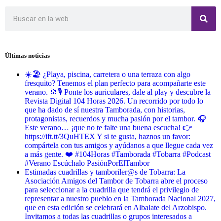
Últimas noticias
☀️🏖️ ¿Playa, piscina, carretera o una terraza con algo
fresquito? Tenemos el plan perfecto para acompañarte este
verano. 🥁🎙️ Ponte los auriculares, dale al play y descubre la
Revista Digital 104 Horas 2026. Un recorrido por todo lo
que ha dado de sí nuestra Tamborada, con historias,
protagonistas, recuerdos y mucha pasión por el tambor. 🎧
Este verano… ¡que no te falte una buena escucha! 👉
https://ift.tt/3QuHTEX Y si te gusta, haznos un favor:
compártela con tus amigos y ayúdanos a que llegue cada vez
a más gente. ❤️ #104Horas #Tamborada #Tobarra #Podcast
#Verano Escúchalo PasiónPorElTambor
Estimadas cuadrillas y tamboriler@s de Tobarra: La
Asociación Amigos del Tambor de Tobarra abre el proceso
para seleccionar a la cuadrilla que tendrá el privilegio de
representar a nuestro pueblo en la Tamborada Nacional 2027,
que en esta edición se celebrará en Albalate del Arzobispo.
Invitamos a todas las cuadrillas o grupos interesados a