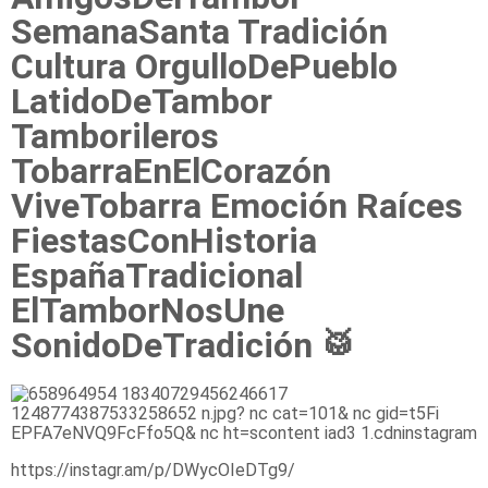
SemanaSanta Tradición
Cultura OrgulloDePueblo
LatidoDeTambor
Tamborileros
TobarraEnElCorazón
ViveTobarra Emoción Raíces
FiestasConHistoria
EspañaTradicional
ElTamborNosUne
SonidoDeTradición 🥁
https://instagr.am/p/DWycOIeDTg9/