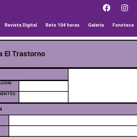
Revista Digital
Reto 104 horas
Galería
Fonoteca
a El Trastorno
ACION:
NENTES:
N