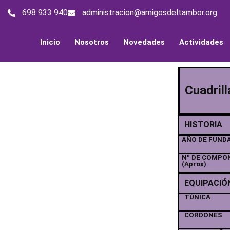
698 933 940
administracion@amigosdeltambor.org
Inicio
Nosotros
Novedades
Actividades
Cuadrill
HISTORIA
AÑO DE FUND
Nº DE COMPO
(Aprox)
EQUIPACIÓ
TÚNICA
CORDONES