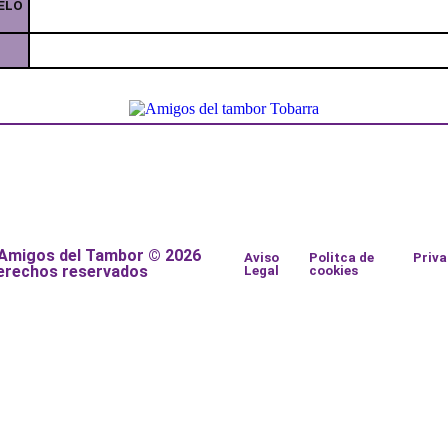
ELO
 Amigos del Tambor © 2026
Aviso
Politca de
Priv
erechos reservados
Legal
cookies
a
a