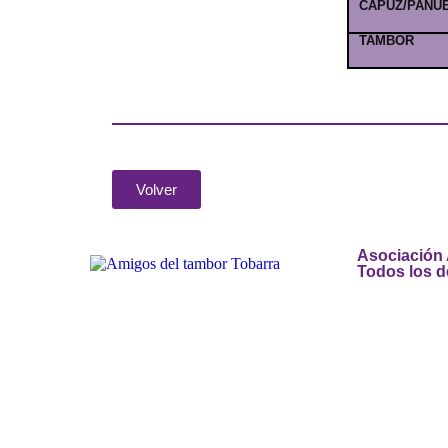
CAPUZ/PAÑU
TAMBOR
Volver
Asociación
Todos los 
Añade aquí tu texto de cabece
Añade aquí tu texto de cabece