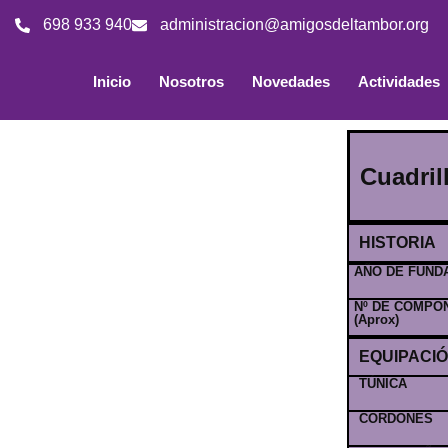
698 933 940
administracion@amigosdeltambor.org
Inicio
Nosotros
Novedades
Actividades
Cuadri
HISTORIA
AÑO DE FUND
Nº DE COMPO
(Aprox)
EQUIPACI
TÚNICA
CORDONES