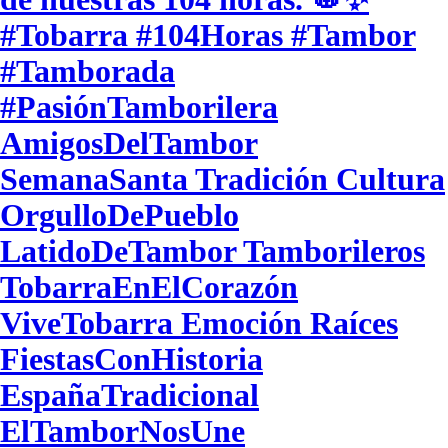
#Tobarra #104Horas #Tambor
#Tamborada
#PasiónTamborilera
AmigosDelTambor
SemanaSanta Tradición Cultura
OrgulloDePueblo
LatidoDeTambor Tamborileros
TobarraEnElCorazón
ViveTobarra Emoción Raíces
FiestasConHistoria
EspañaTradicional
ElTamborNosUne