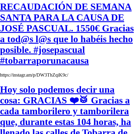
RECAUDACIÓN DE SEMANA
SANTA PARA LA CAUSA DE
JOSÉ PASCUAL. 1550€ Gracias
a tod@s l@s que lo habéis hecho
posible. #josepascual
#tobarraporunacausa
https://instagr.am/p/DW3ThZqiK9c/
Hoy solo podemos decir una
cosa: GRACIAS ❤️🥁 Gracias a
cada tamborilero y tamborilera
que, durante estas 104 horas, ha
llenado las calles de Tobarra de