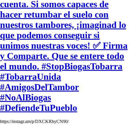
cuenta. Si somos capaces de
hacer retumbar el suelo con
nuestros tambores, ¡imaginad lo
que podemos conseguir si
unimos nuestras voces! ✅ Firma
y Comparte. Que se entere todo
el mundo. #StopBiogasTobarra
#TobarraUnida
#AmigosDelTambor
#NoAlBiogas
#DefiendeTuPueblo
https://instagr.am/p/DXCKRhyCN90/