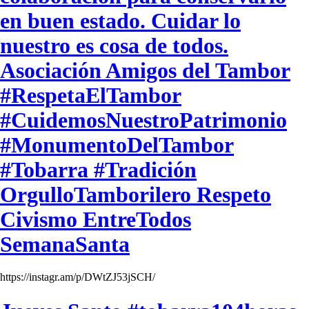
en buen estado. Cuidar lo
nuestro es cosa de todos.
Asociación Amigos del Tambor
#RespetaElTambor
#CuidemosNuestroPatrimonio
#MonumentoDelTambor
#Tobarra #Tradición
OrgulloTamborilero Respeto
Civismo EntreTodos
SemanaSanta
https://instagr.am/p/DWtZJ53jSCH/