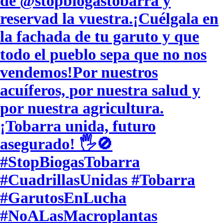
de @stopbiogastobarra y
reservad la vuestra. ​¡Cuélgala en
la fachada de tu garuto y que
todo el pueblo sepa que no nos
vendemos! ​Por nuestros
acuíferos, por nuestra salud y
por nuestra agricultura.
¡Tobarra unida, futuro
asegurado! 🖐️🚫 ​
#StopBiogasTobarra
#CuadrillasUnidas #Tobarra
#GarutosEnLucha
#NoALasMacroplantas