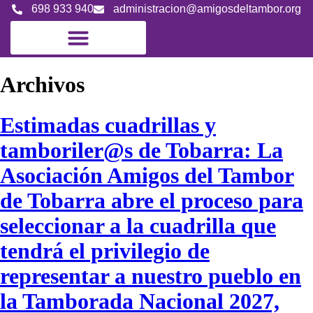
698 933 940
administracion@amigosdeltambor.org
Archivos
Estimadas cuadrillas y
tamboriler@s de Tobarra: La
Asociación Amigos del Tambor
de Tobarra abre el proceso para
seleccionar a la cuadrilla que
tendrá el privilegio de
representar a nuestro pueblo en
la Tamborada Nacional 2027,