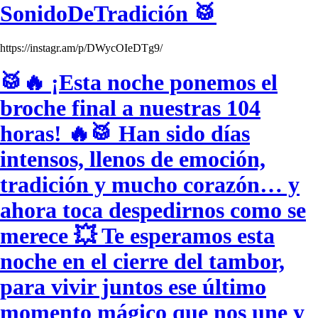
SonidoDeTradición 🥁
https://instagr.am/p/DWycOIeDTg9/
🥁🔥 ¡Esta noche ponemos el
broche final a nuestras 104
horas! 🔥🥁 Han sido días
intensos, llenos de emoción,
tradición y mucho corazón… y
ahora toca despedirnos como se
merece 💥 Te esperamos esta
noche en el cierre del tambor,
para vivir juntos ese último
momento mágico que nos une y