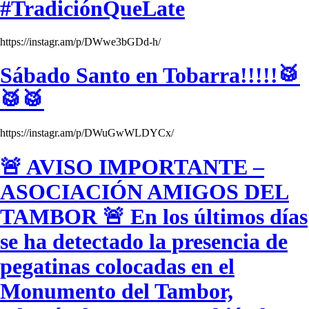
#TradiciónQueLate
https://instagr.am/p/DWwe3bGDd-h/
Sábado Santo en Tobarra!!!!!🥁
🥁🥁
https://instagr.am/p/DWuGwWLDYCx/
🚨 AVISO IMPORTANTE –
ASOCIACIÓN AMIGOS DEL
TAMBOR 🚨 En los últimos días
se ha detectado la presencia de
pegatinas colocadas en el
Monumento del Tambor,