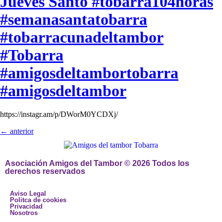
Jueves Santo #tobarra104horas
#semanasantatobarra
#tobarracunadeltambor
#Tobarra
#amigosdeltambortobarra
#amigosdeltambor
https://instagr.am/p/DWorM0YCDXj/
←
anterior
Asociación Amigos del Tambor © 2026 Todos los
derechos reservados
Aviso Legal
Politca de cookies
Privacidad
Nosotros