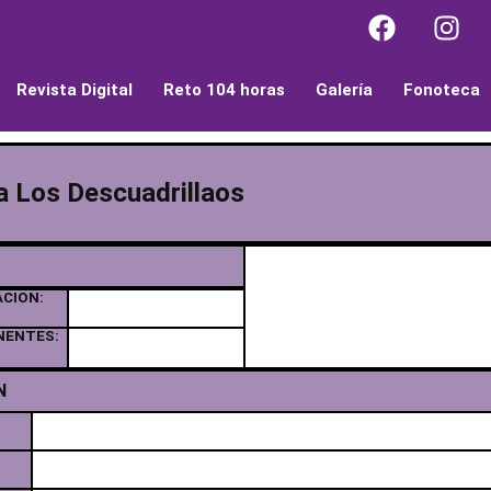
Revista Digital
Reto 104 horas
Galería
Fonoteca
la Los Descuadrillaos
ACION:
NENTES:
N