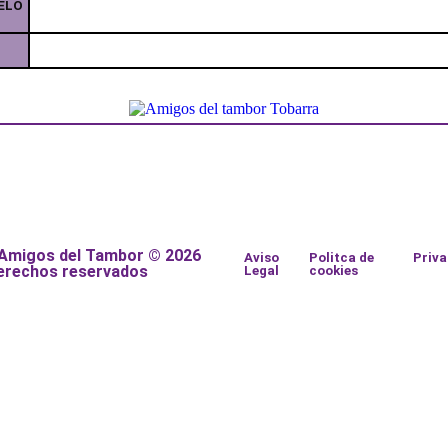
ELO
 Amigos del Tambor © 2026
Aviso
Politca de
Priv
erechos reservados
Legal
cookies
a
a