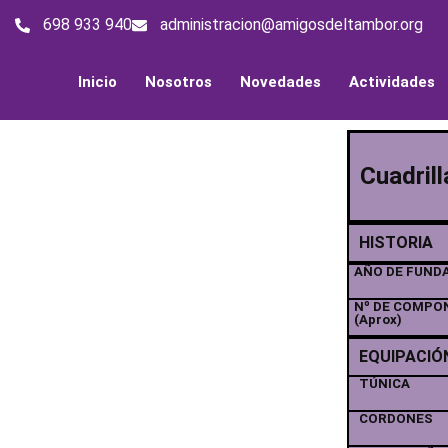
698 933 940
administracion@amigosdeltambor.org
Inicio
Nosotros
Novedades
Actividades
Cuadril
HISTORIA
AÑO DE FUND
Nº DE COMPO
(Aprox)
EQUIPACIÓ
TÚNICA
CORDONES