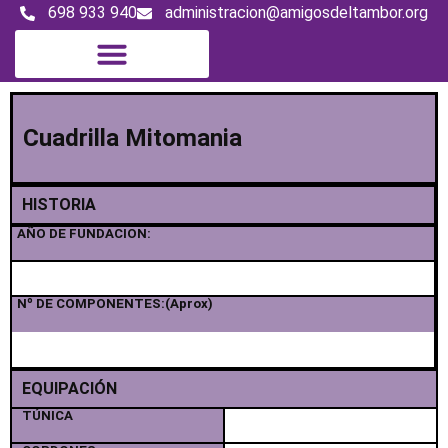
698 933 940
administracion@amigosdeltambor.org
Cuadrilla Mitomania
HISTORIA
AÑO DE FUNDACION:
Nº DE COMPONENTES:(Aprox)
EQUIPACIÓN
TÚNICA