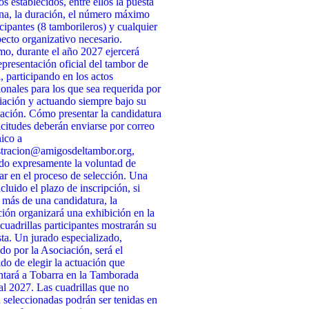
os establecidos, entre ellos la puesta
na, la duración, el número máximo
icipantes (8 tamborileros) y cualquier
pecto organizativo necesario.
o, durante el año 2027 ejercerá
presentación oficial del tambor de
, participando en los actos
cionales para los que sea requerida por
iación y actuando siempre bajo su
ación. Cómo presentar la candidatura
icitudes deberán enviarse por correo
nico a
stracion@amigosdeltambor.org,
do expresamente la voluntad de
par en el proceso de selección. Una
cluido el plazo de inscripción, si
 más de una candidatura, la
ión organizará una exhibición en la
 cuadrillas participantes mostrarán su
ta. Un jurado especializado,
do por la Asociación, será el
do de elegir la actuación que
ntará a Tobarra en la Tamborada
l 2027. Las cuadrillas que no
n seleccionadas podrán ser tenidas en