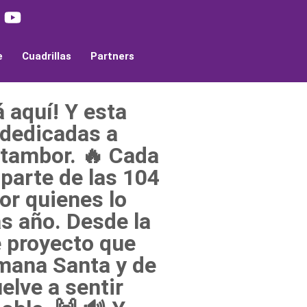
e
Cuadrillas
Partners
 aquí! Y esta
 dedicadas a
l tambor. 🔥 Cada
arte de las 104
or quienes lo
as año. Desde la
 proyecto que
mana Santa y de
elve a sentir