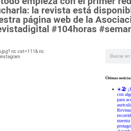
 todo empieza con el primer red
harla: la revista está disponib
uestra página web de la Asocia
evistadigital #104horas #sema
Últimas noticia
☀️🏖️ ¿
con alg
para ac
auricul
Revista
recorri
nuestra
protago