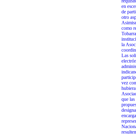
requisit
en esce
de part
otro as
Asimism
como re
Tobarra
institu
la Asoc
coordin
Las sol
electró
admini
indican
partici
vez con
hubiera
Asociac
que las
propues
designa
encarga
represe
Naciona
resulte