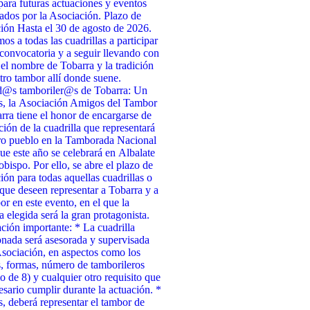
para futuras actuaciones y eventos
ados por la Asociación. Plazo de
ción Hasta el 30 de agosto de 2026.
s a todas las cuadrillas a participar
 convocatoria y a seguir llevando con
 el nombre de Tobarra y la tradición
tro tambor allí donde suene.
d@s tamboriler@s de Tobarra: Un
s, la Asociación Amigos del Tambor
rra tiene el honor de encargarse de
cción de la cuadrilla que representará
ro pueblo en la Tamborada Nacional
ue este año se celebrará en Albalate
obispo. Por ello, se abre el plazo de
ción para todas aquellas cuadrillas o
que deseen representar a Tobarra y a
or en este evento, en el que la
a elegida será la gran protagonista.
ción importante: * La cuadrilla
onada será asesorada y supervisada
Asociación, en aspectos como los
, formas, número de tamborileros
 de 8) y cualquier otro requisito que
esario cumplir durante la actuación. *
 deberá representar el tambor de