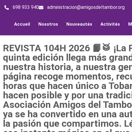
698 933 940
administracion@amigosdeltambor.org
Accueil
Nosotros
Nouveautés
Activités
M
REVISTA 104H 2026 📙🥁 ¡La Re
quinta edición llega más gran
nuestra historia, a nuestra ge
página recoge momentos, recu
horas que hacen único a Tobarr
hacen posible y por una tradic
Asociación Amigos del Tambo
ya se ha convertido en una a
la pasión que compartimos. Lé