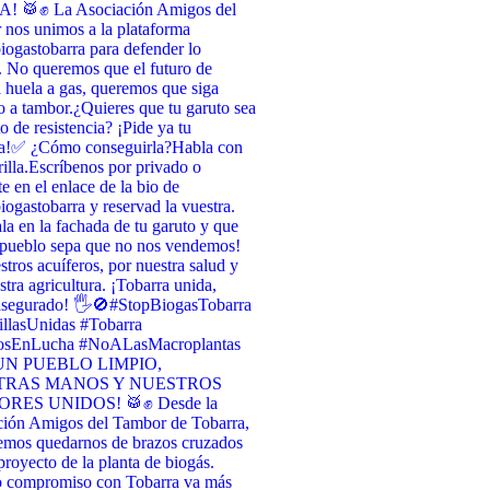
 🥁✊ La Asociación Amigos del
nos unimos a la plataforma
ogastobarra para defender lo
. No queremos que el futuro de
 huela a gas, queremos que siga
 a tambor. ​¿Quieres que tu garuto sea
o de resistencia? ¡Pide ya tu
a! ​✅ ¿Cómo conseguirla? ​Habla con
illa. ​Escríbenos por privado o
te en el enlace de la bio de
ogastobarra y reservad la vuestra. ​
la en la fachada de tu garuto y que
 pueblo sepa que no nos vendemos! ​
stros acuíferos, por nuestra salud y
stra agricultura. ¡Tobarra unida,
asegurado! 🖐️🚫 ​#StopBiogasTobarra
llasUnidas #Tobarra
osEnLucha #NoALasMacroplantas
UN PUEBLO LIMPIO,
TRAS MANOS Y NUESTROS
RES UNIDOS! 🥁✊ Desde la
ción Amigos del Tambor de Tobarra,
emos quedarnos de brazos cruzados
 proyecto de la planta de biogás.
o compromiso con Tobarra va más