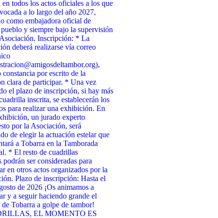
 en todos los actos oficiales a los que
vocada a lo largo del año 2027,
o como embajadora oficial de
 pueblo y siempre bajo la supervisión
 Asociación. Inscripción: * La
ción deberá realizarse vía correo
nico
stracion@amigosdeltambor.org),
 constancia por escrito de la
ón clara de participar. * Una vez
ado el plazo de inscripción, si hay más
uadrilla inscrita, se establecerán los
tos para realizar una exhibición. En
xhibición, un jurado experto
to por la Asociación, será
do de elegir la actuación estelar que
ntará a Tobarra en la Tamborada
l. * El resto de cuadrillas
as podrán ser consideradas para
par en otros actos organizados por la
ión. Plazo de inscripción: Hasta el
agosto de 2026 ¡Os animamos a
par y a seguir haciendo grande el
de Tobarra a golpe de tambor!
RILLAS, EL MOMENTO ES