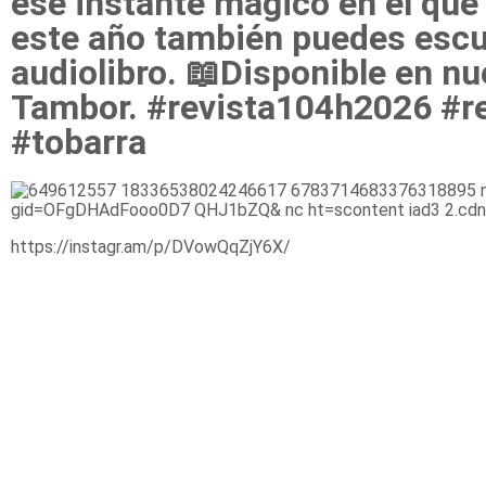
ese instante mágico en el que
este año también puedes escuc
audiolibro. 📖Disponible en n
Tambor. #revista104h2026 #r
#tobarra
https://instagr.am/p/DVowQqZjY6X/