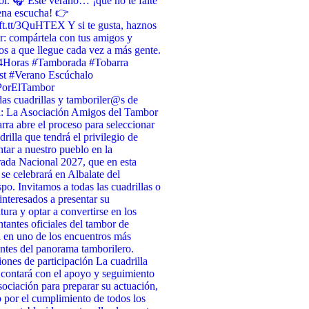
or. 🎧 Este verano… ¡que no te falte
ena escucha! 👉
/ift.tt/3QuHTEX Y si te gusta, haznos
r: compártela con tus amigos y
s a que llegue cada vez a más gente.
4Horas #Tamborada #Tobarra
st #Verano Escúchalo
PorElTambor
as cuadrillas y tamboriler@s de
a: La Asociación Amigos del Tambor
rra abre el proceso para seleccionar
drilla que tendrá el privilegio de
ntar a nuestro pueblo en la
da Nacional 2027, que en esta
 se celebrará en Albalate del
po. Invitamos a todas las cuadrillas o
interesados a presentar su
tura y optar a convertirse en los
ntantes oficiales del tambor de
 en uno de los encuentros más
ntes del panorama tamborilero.
ones de participación La cuadrilla
 contará con el apoyo y seguimiento
sociación para preparar su actuación,
 por el cumplimiento de todos los