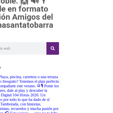
oble. 🙌 🔊 Y
le en formato
ción Amigos del
nasantatobarra
s
Playa, piscina, carretera o una terraza
o fresquito? Tenemos el plan perfecto
ompañarte este verano. 🥁🎙️ Ponte los
ares, dale al play y descubre la
 Digital 104 Horas 2026. Un
do por todo lo que ha dado de sí
 Tamborada, con historias,
nistas, recuerdos y mucha pasión por