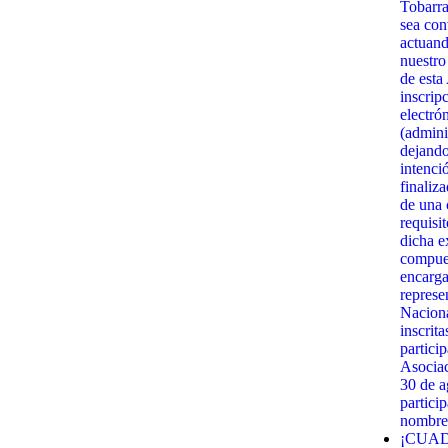
Tobarra
sea con
actuand
nuestro
de esta
inscrip
electró
(admini
dejando
intenci
finaliz
de una c
requisi
dicha e
compues
encarga
represe
Naciona
inscrit
partici
Asociac
30 de 
partici
nombre 
¡CUAD