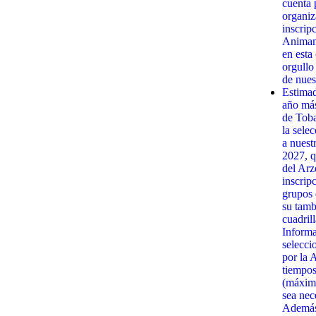
cuenta 
organiz
inscrip
Animamo
en esta
orgullo
de nues
Estima
año má
de Toba
la sele
a nuest
2027, q
del Arz
inscrip
grupos 
su tamb
cuadrill
Informa
selecci
por la 
tiempos
(máximo
sea nec
Además,