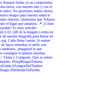
 la Semana Santa; es un compromiso
tra tierra, con nuestro aire y con el
de todos. No queremos malos olores,
emos riesgos para nuestra salud ni
estro entorno. Queremos que Tobarra
endo el lugar que amamos. 📌 ¿Cómo
ayudar? Es muy sencillo:
A EL QR de la imagen o entra en
ce de nuestra biografía para firmar en
org. Cada firma cuenta. Si somos
 de hacer retumbar el suelo con
s tambores, ¡imaginad lo que
 conseguir si unimos nuestras
✅ Firma y Comparte. Que se entere
l mundo. #StopBiogasTobarra
raUnida #AmigosDelTambor
iogas #DefiendeTuPueblo