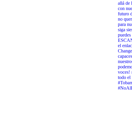
allá de
con nues
futuro 
no quer
para nu
siga si
puedes 
ESCANE
el enla
Change.
capaces
nuestro
podemos
voces! 
todo e
#Tobar
#NoAlB