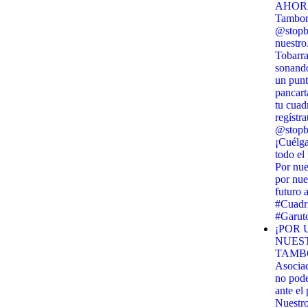
AHORA!
Tambor 
@stopbi
nuestro
Tobarra
sonando
un punt
pancart
tu cuadr
regístra
@stopbi
¡Cuélga
todo el
Por nue
por nue
futuro 
#Cuadri
#Garut
¡POR 
NUES
TAMBO
Asocia
no pod
ante el
Nuestr