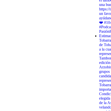
el tamb
una bu
https:/
un favo
ayúdano
❤️ #10
#Podca
Pasión
Estimad
Tobarr
de Toba
a la cua
represe
Tambora
edición
Arzobis
grupos 
candida
represe
Tobarra
importa
Condici
elegida
de la A
velando