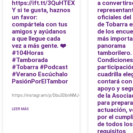
https://ift.tt/3QuHTEX
a convertirs
Y si te gusta, haznos
representan
un favor:
oficiales de
compártela con tus
de Tobarra 
amigos y ayúdanos
de los encu
a que llegue cada
más importa
vez a más gente. ❤️
panorama
#104Horas
tamborilero.
#Tamborada
Condiciones
#Tobarra #Podcast
participació
#Verano Escúchalo
cuadrilla ele
PasiónPorElTambor
contará con 
apoyo y seg
de la Asocia
https://instagr.am/p/Dbu3DbnNMJ-/
para prepara
actuación, 
LEER MÁS
por el cumpl
de todos los
requisitos