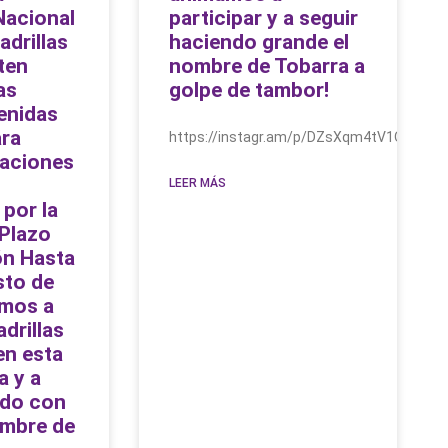
acional
participar y a seguir
adrillas
haciendo grande el
ten
nombre de Tobarra a
as
golpe de tambor!
enidas
ara
https://instagr.am/p/DZsXqm4tV1Q/
uaciones
LEER MÁS
por la
 Plazo
ón Hasta
sto de
mos a
drillas
en esta
a y a
ndo con
ombre de