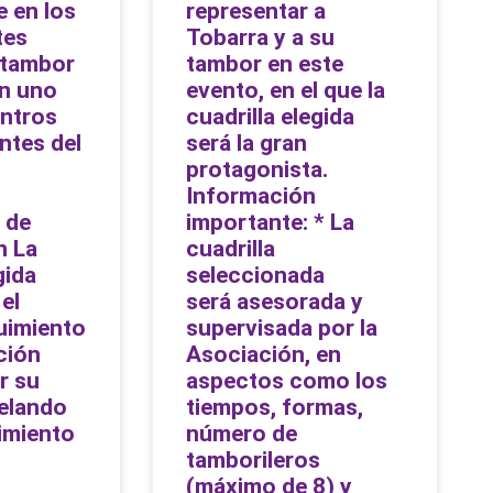
e en los
representar a
tes
Tobarra y a su
l tambor
tambor en este
en uno
evento, en el que la
entros
cuadrilla elegida
ntes del
será la gran
protagonista.
Información
 de
importante: * La
n La
cuadrilla
gida
seleccionada
el
será asesorada y
uimiento
supervisada por la
ción
Asociación, en
r su
aspectos como los
velando
tiempos, formas,
imiento
número de
tamborileros
(máximo de 8) y