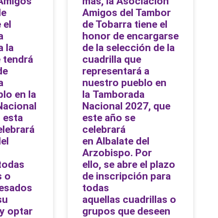
 Amigos
más, la Asociación
de
Amigos del Tambor
 el
de Tobarra tiene el
a
honor de encargarse
a la
de la selección de la
e tendrá
cuadrilla que
de
representará a
a
nuestro pueblo en
lo en la
la Tamborada
acional
Nacional 2027, que
 esta
este año se
elebrará
celebrará
el
en Albalate del
Arzobispo. Por
 todas
ello, se abre el plazo
s o
de inscripción para
resados
todas
su
aquellas cuadrillas o
y optar
grupos que deseen