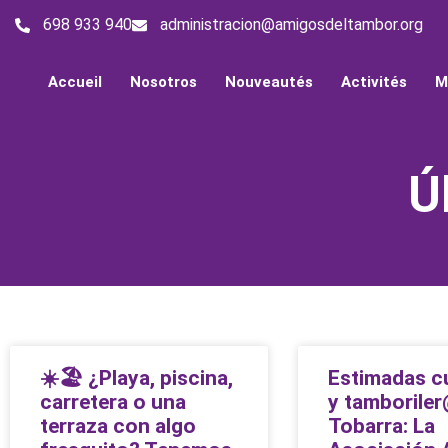
698 933 940
administracion@amigosdeltambor.org
Accueil
Nosotros
Nouveautés
Activités
M
Ú
☀️🏖️ ¿Playa, piscina,
Estimadas cu
carretera o una
y tamborile
terraza con algo
Tobarra: La