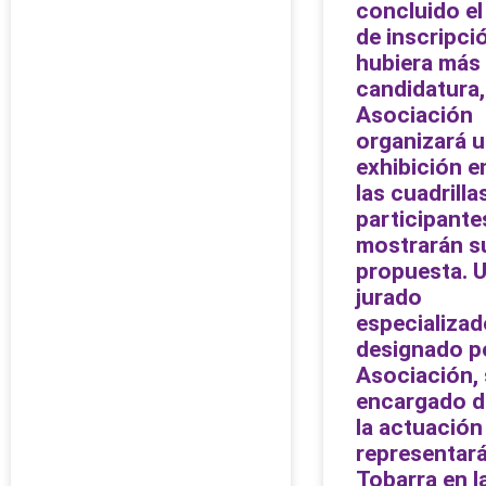
concluido el
de inscripció
hubiera más
candidatura,
Asociación
organizará 
exhibición e
las cuadrilla
participante
mostrarán s
propuesta. 
jurado
especializad
designado po
Asociación, 
encargado de
la actuación
representará
Tobarra en l