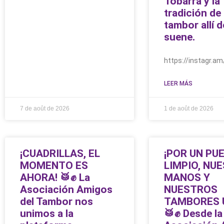
Tobarra y la
tradición de
tambor allí 
suene.
https://instagr.
LEER MÁS
7 de août de 2026
1 de août de 2026
¡CUADRILLAS, EL
¡POR UN PU
MOMENTO ES
LIMPIO, NU
AHORA! 🥁✊ La
MANOS Y
Asociación Amigos
NUESTROS
del Tambor nos
TAMBORES 
unimos a la
🥁✊ Desde la