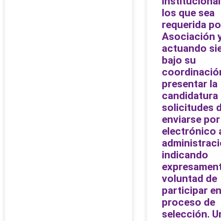
instituciona
los que sea
requerida po
Asociación 
actuando si
bajo su
coordinació
presentar la
candidatura
solicitudes 
enviarse por
electrónico 
administrac
indicando
expresament
voluntad de
participar en
proceso de
selección. U