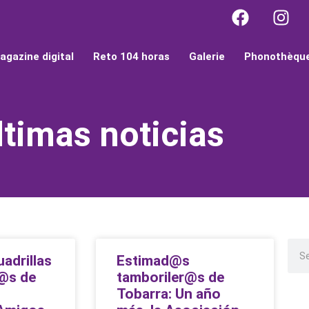
agazine digital
Reto 104 horas
Galerie
Phonothèqu
ltimas noticias
adrillas
Estimad@s
r@s de
tamboriler@s de
Tobarra: Un año