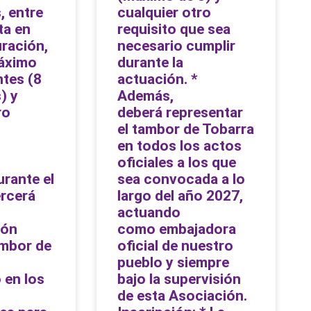
, entre
cualquier otro
ta en
requisito que sea
uración,
necesario cumplir
áximo
durante la
ntes (8
actuación. *
) y
Además,
ro
deberá representar
el tambor de Tobarra
o
en todos los actos
oficiales a los que
rante el
sea convocada a lo
ercerá
largo del año 2027,
actuando
ión
como embajadora
tambor de
oficial de nuestro
pueblo y siempre
 en los
bajo la supervisión
de esta Asociación.