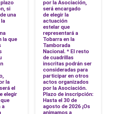
 plazo
por la Asociación,
n, si
será encargado
 de una
de elegir la
 la
actuación
estelar que
una
representará a
n la que
Tobarra en la
s
Tamborada
s
Nacional. * El resto
u
de cuadrillas
Un
inscritas podrán ser
consideradas para
o,
participar en otros
r la
actos organizados
será el
por la Asociación.
 elegir
Plazo de inscripción:
 que
Hasta el 30 de
 a
agosto de 2026 ¡Os
a
animamos a