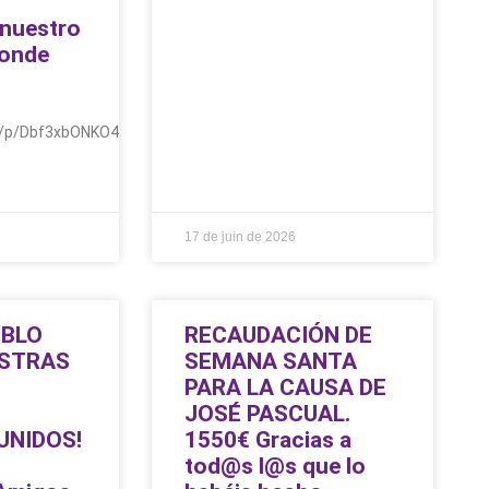
 nuestro
donde
am/p/Dbf3xbONKO4/
17 de juin de 2026
EBLO
RECAUDACIÓN DE
ESTRAS
SEMANA SANTA
PARA LA CAUSA DE
JOSÉ PASCUAL.
UNIDOS!
1550€ Gracias a
tod@s l@s que lo