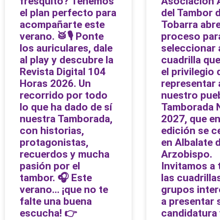
fresquito? Tenemos
Asociación
el plan perfecto para
del Tambor 
acompañarte este
Tobarra abre
verano. 🥁🎙️ Ponte
proceso par
los auriculares, dale
seleccionar 
al play y descubre la
cuadrilla qu
Revista Digital 104
el privilegio 
Horas 2026. Un
representar 
recorrido por todo
nuestro pueb
lo que ha dado de sí
Tamborada N
nuestra Tamborada,
2027, que en
con historias,
edición se c
protagonistas,
en Albalate d
recuerdos y mucha
Arzobispo.
pasión por el
Invitamos a
tambor. 🎧 Este
las cuadrilla
verano… ¡que no te
grupos inte
falte una buena
a presentar 
escucha! 👉
candidatura 