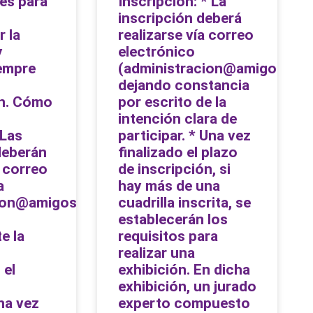
les para
Inscripción: * La
inscripción deberá
r la
realizarse vía correo
y
electrónico
empre
(administracion@amigosdelt
dejando constancia
n. Cómo
por escrito de la
intención clara de
 Las
participar. * Una vez
deberán
finalizado el plazo
 correo
de inscripción, si
a
hay más de una
ion@amigosdeltambor.org,
cuadrilla inscrita, se
establecerán los
e la
requisitos para
realizar una
 el
exhibición. En dicha
exhibición, un jurado
na vez
experto compuesto