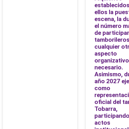
establecidos
ellos la pues
escena, la d
el número m
de participa
tamborileros
cualquier ot
aspecto
organizativ
necesario.
Asimismo, du
año 2027 ej
como
representac
oficial del 
Tobarra,
participando
actos