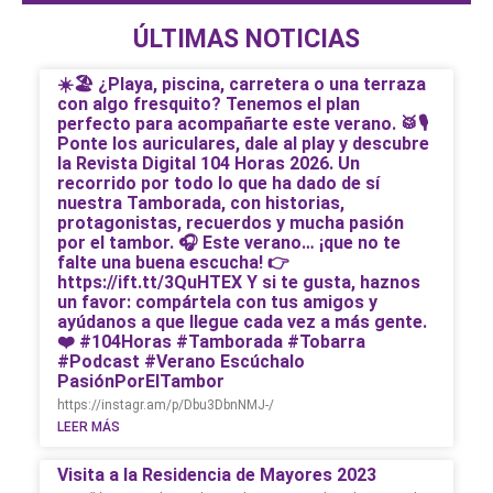
ÚLTIMAS NOTICIAS
☀️🏖️ ¿Playa, piscina, carretera o una terraza
con algo fresquito? Tenemos el plan
perfecto para acompañarte este verano. 🥁🎙️
Ponte los auriculares, dale al play y descubre
la Revista Digital 104 Horas 2026. Un
recorrido por todo lo que ha dado de sí
nuestra Tamborada, con historias,
protagonistas, recuerdos y mucha pasión
por el tambor. 🎧 Este verano… ¡que no te
falte una buena escucha! 👉
https://ift.tt/3QuHTEX Y si te gusta, haznos
un favor: compártela con tus amigos y
ayúdanos a que llegue cada vez a más gente.
❤️ #104Horas #Tamborada #Tobarra
#Podcast #Verano Escúchalo
PasiónPorElTambor
https://instagr.am/p/Dbu3DbnNMJ-/
LEER MÁS
Visita a la Residencia de Mayores 2023