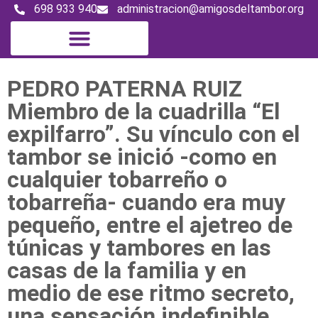
698 933 940
administracion@amigosdeltambor.org
Magazine digital
PEDRO PATERNA RUIZ
Miembro de la cuadrilla “El
expilfarro”. Su vínculo con el
tambor se inició -como en
cualquier tobarreño o
tobarreña- cuando era muy
pequeño, entre el ajetreo de
túnicas y tambores en las
casas de la familia y en
medio de ese ritmo secreto,
una sensación indefinible