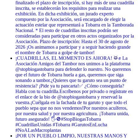
finalizado el plazo de inscripción, si hay más de una cuadrilla
inscrita, se establecerán los requisitos para realizar una
exhibición. En dicha exhibición, un jurado experto
compuesto por la Asociación, será encargado de elegir la
actuación estelar que representará a Tobarra en la Tamborada
Nacional. * El resto de cuadrillas inscritas podrán ser
consideradas para participar en otros actos organizados por la
Asociación. Plazo de inscripción: Hasta el 30 de agosto de
2026 ¡Os animamos a participar y a seguir haciendo grande
el nombre de Tobarra a golpe de tambor!
¡CUADRILLAS, EL MOMENTO ES AHORA! 🥁✊ La
Asociación Amigos del Tambor nos unimos a la plataforma
@stopbiogastobarra para defender lo nuestro. No queremos
que el futuro de Tobarra huela a gas, queremos que siga
sonando a tambor. ​¿Quieres que tu garuto sea un punto de
resistencia? ¡Pide ya tu pancarta! ​✅ ¿Cómo conseguirla? ​
Habla con tu cuadrilla. ​Escríbenos por privado o regístrate en
el enlace de la bio de @stopbiogastobarra y reservad la
vuestra. ​¡Cuélgala en la fachada de tu garuto y que todo el
pueblo sepa que no nos vendemos! ​Por nuestros acuíferos,
por nuestra salud y por nuestra agricultura. ¡Tobarra unida,
futuro asegurado! 🖐️🚫 ​#StopBiogasTobarra
#CuadrillasUnidas #Tobarra #GarutosEnLucha
#NoALasMacroplantas
¡POR UN PUEBLO LIMPIO, NUESTRAS MANOS Y