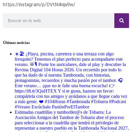
https://instagr.am/p/DVtN4nija9w/
Últimas noticias
☀️🏖️ ¿Playa, piscina, carretera o una terraza con algo
fresquito? Tenemos el plan perfecto para acompañarte este
verano. 🥁🎙️ Ponte los auriculares, dale al play y descubre la
Revista Digital 104 Horas 2026. Un recorrido por todo lo
que ha dado de sí nuestra Tamborada, con historias,
protagonistas, recuerdos y mucha pasión por el tambor. 🎧
Este verano… ¡que no te falte una buena escucha! 👉
https://ift.tt/3QuHTEX Y si te gusta, haznos un favor:
compártela con tus amigos y ayúdanos a que llegue cada vez
a más gente. ❤️ #104Horas #Tamborada #Tobarra #Podcast
#Verano Escúchalo PasiónPorElTambor
Estimadas cuadrillas y tamboriler@s de Tobarra: La
Asociación Amigos del Tambor de Tobarra abre el proceso
para seleccionar a la cuadrilla que tendrá el privilegio de
representar a nuestro pueblo en la Tamborada Nacional 2027,