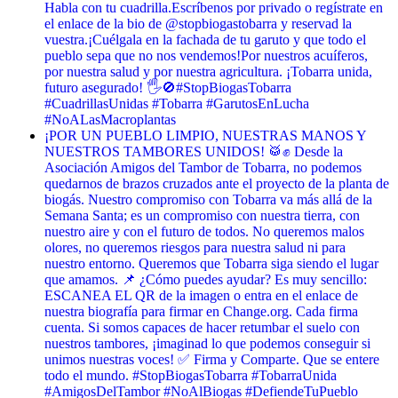
Habla con tu cuadrilla. ​Escríbenos por privado o regístrate en
el enlace de la bio de @stopbiogastobarra y reservad la
vuestra. ​¡Cuélgala en la fachada de tu garuto y que todo el
pueblo sepa que no nos vendemos! ​Por nuestros acuíferos,
por nuestra salud y por nuestra agricultura. ¡Tobarra unida,
futuro asegurado! 🖐️🚫 ​#StopBiogasTobarra
#CuadrillasUnidas #Tobarra #GarutosEnLucha
#NoALasMacroplantas
¡POR UN PUEBLO LIMPIO, NUESTRAS MANOS Y
NUESTROS TAMBORES UNIDOS! 🥁✊ Desde la
Asociación Amigos del Tambor de Tobarra, no podemos
quedarnos de brazos cruzados ante el proyecto de la planta de
biogás. Nuestro compromiso con Tobarra va más allá de la
Semana Santa; es un compromiso con nuestra tierra, con
nuestro aire y con el futuro de todos. No queremos malos
olores, no queremos riesgos para nuestra salud ni para
nuestro entorno. Queremos que Tobarra siga siendo el lugar
que amamos. 📌 ¿Cómo puedes ayudar? Es muy sencillo:
ESCANEA EL QR de la imagen o entra en el enlace de
nuestra biografía para firmar en Change.org. Cada firma
cuenta. Si somos capaces de hacer retumbar el suelo con
nuestros tambores, ¡imaginad lo que podemos conseguir si
unimos nuestras voces! ✅ Firma y Comparte. Que se entere
todo el mundo. #StopBiogasTobarra #TobarraUnida
#AmigosDelTambor #NoAlBiogas #DefiendeTuPueblo