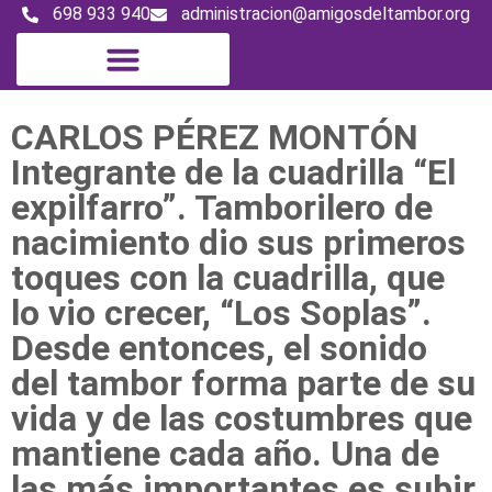
698 933 940
administracion@amigosdeltambor.org
Magazine digital
CARLOS PÉREZ MONTÓN
Integrante de la cuadrilla “El
expilfarro”. Tamborilero de
nacimiento dio sus primeros
toques con la cuadrilla, que
lo vio crecer, “Los Soplas”.
Desde entonces, el sonido
del tambor forma parte de su
vida y de las costumbres que
mantiene cada año. Una de
las más importantes es subir