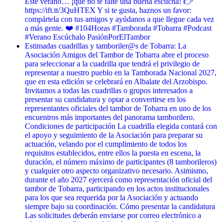
Este verano… ¡que no te falte una buena escucha! 👉
https://ift.tt/3QuHTEX Y si te gusta, haznos un favor:
compártela con tus amigos y ayúdanos a que llegue cada vez
a más gente. ❤️ #104Horas #Tamborada #Tobarra #Podcast
#Verano Escúchalo PasiónPorElTambor
Estimadas cuadrillas y tamboriler@s de Tobarra: La
Asociación Amigos del Tambor de Tobarra abre el proceso
para seleccionar a la cuadrilla que tendrá el privilegio de
representar a nuestro pueblo en la Tamborada Nacional 2027,
que en esta edición se celebrará en Albalate del Arzobispo.
Invitamos a todas las cuadrillas o grupos interesados a
presentar su candidatura y optar a convertirse en los
representantes oficiales del tambor de Tobarra en uno de los
encuentros más importantes del panorama tamborilero.
Condiciones de participación La cuadrilla elegida contará con
el apoyo y seguimiento de la Asociación para preparar su
actuación, velando por el cumplimiento de todos los
requisitos establecidos, entre ellos la puesta en escena, la
duración, el número máximo de participantes (8 tamborileros)
y cualquier otro aspecto organizativo necesario. Asimismo,
durante el año 2027 ejercerá como representación oficial del
tambor de Tobarra, participando en los actos institucionales
para los que sea requerida por la Asociación y actuando
siempre bajo su coordinación. Cómo presentar la candidatura
Las solicitudes deberán enviarse por correo electrónico a