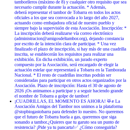
tamborileros (máximo de 8) y cualquier otro requisito que sea
necesario cumplir durante la actuación. * Además,
deberá representar el tambor de Tobarra en todos los actos
oficiales a los que sea convocada a lo largo del año 2027,
actuando como embajadora oficial de nuestro pueblo y
siempre bajo la supervisión de esta Asociación. Inscripción: *
La inscripción deberá realizarse vía correo electrónico
(administracion@amigosdeltambor.org), dejando constancia
por escrito de la intención clara de participar. * Una vez
finalizado el plazo de inscripción, si hay más de una cuadrilla
inscrita, se establecerán los requisitos para realizar una
exhibición. En dicha exhibición, un jurado experto
compuesto por la Asociación, será encargado de elegir la
actuación estelar que representará a Tobarra en la Tamborada
Nacional. * El resto de cuadrillas inscritas podrán ser
consideradas para participar en otros actos organizados por la
Asociación. Plazo de inscripción: Hasta el 30 de agosto de
2026 ¡Os animamos a participar y a seguir haciendo grande
el nombre de Tobarra a golpe de tambor!
¡CUADRILLAS, EL MOMENTO ES AHORA! 🥁✊ La
Asociación Amigos del Tambor nos unimos a la plataforma
@stopbiogastobarra para defender lo nuestro. No queremos
que el futuro de Tobarra huela a gas, queremos que siga
sonando a tambor. ​¿Quieres que tu garuto sea un punto de
resistencia? ¡Pide ya tu pancarta! ​✅ ¿Cómo conseguirla? ​