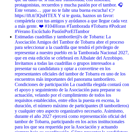
protagonistas, recuerdos y mucha pasión por el tambor. 🎧
Este verano… ¡que no te falte una buena escucha! 👉
https://ift.tt/3QuHTEX Y si te gusta, haznos un favor:
compártela con tus amigos y ayúdanos a que llegue cada vez
a más gente. ❤️ #104Horas #Tamborada #Tobarra #Podcast
#Verano Escúchalo PasiónPorElTambor
Estimadas cuadrillas y tamboriler@s de Tobarra: La
Asociación Amigos del Tambor de Tobarra abre el proceso
para seleccionar a la cuadrilla que tendrá el privilegio de
representar a nuestro pueblo en la Tamborada Nacional 2027,
que en esta edición se celebrará en Albalate del Arzobispo.
Invitamos a todas las cuadrillas o grupos interesados a
presentar su candidatura y optar a convertirse en los
representantes oficiales del tambor de Tobarra en uno de los
encuentros más importantes del panorama tamborilero.
Condiciones de participación La cuadrilla elegida contará con
el apoyo y seguimiento de la Asociación para preparar su
actuación, velando por el cumplimiento de todos los
requisitos establecidos, entre ellos la puesta en escena, la
duración, el número máximo de participantes (8 tamborileros)
y cualquier otro aspecto organizativo necesario. Asimismo,
durante el año 2027 ejercerá como representación oficial del
tambor de Tobarra, participando en los actos institucionales
para los que sea requerida por la Asociación y actuando