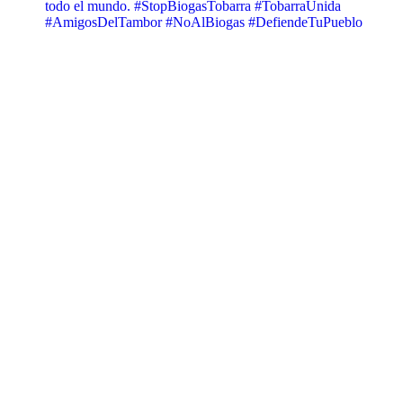
todo el mundo. #StopBiogasTobarra #TobarraUnida
#AmigosDelTambor #NoAlBiogas #DefiendeTuPueblo