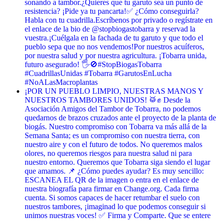
sonando a tambor. ​¿Quieres que tu garuto sea un punto de
resistencia? ¡Pide ya tu pancarta! ​✅ ¿Cómo conseguirla? ​
Habla con tu cuadrilla. ​Escríbenos por privado o regístrate en
el enlace de la bio de @stopbiogastobarra y reservad la
vuestra. ​¡Cuélgala en la fachada de tu garuto y que todo el
pueblo sepa que no nos vendemos! ​Por nuestros acuíferos,
por nuestra salud y por nuestra agricultura. ¡Tobarra unida,
futuro asegurado! 🖐️🚫 ​#StopBiogasTobarra
#CuadrillasUnidas #Tobarra #GarutosEnLucha
#NoALasMacroplantas
¡POR UN PUEBLO LIMPIO, NUESTRAS MANOS Y
NUESTROS TAMBORES UNIDOS! 🥁✊ Desde la
Asociación Amigos del Tambor de Tobarra, no podemos
quedarnos de brazos cruzados ante el proyecto de la planta de
biogás. Nuestro compromiso con Tobarra va más allá de la
Semana Santa; es un compromiso con nuestra tierra, con
nuestro aire y con el futuro de todos. No queremos malos
olores, no queremos riesgos para nuestra salud ni para
nuestro entorno. Queremos que Tobarra siga siendo el lugar
que amamos. 📌 ¿Cómo puedes ayudar? Es muy sencillo:
ESCANEA EL QR de la imagen o entra en el enlace de
nuestra biografía para firmar en Change.org. Cada firma
cuenta. Si somos capaces de hacer retumbar el suelo con
nuestros tambores, ¡imaginad lo que podemos conseguir si
unimos nuestras voces! ✅ Firma y Comparte. Que se entere