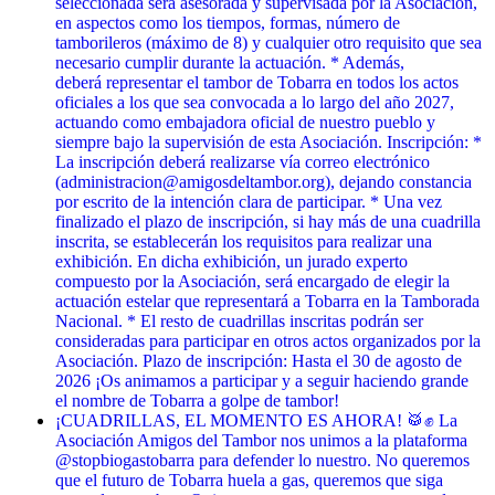
seleccionada será asesorada y supervisada por la Asociación,
en aspectos como los tiempos, formas, número de
tamborileros (máximo de 8) y cualquier otro requisito que sea
necesario cumplir durante la actuación. * Además,
deberá representar el tambor de Tobarra en todos los actos
oficiales a los que sea convocada a lo largo del año 2027,
actuando como embajadora oficial de nuestro pueblo y
siempre bajo la supervisión de esta Asociación. Inscripción: *
La inscripción deberá realizarse vía correo electrónico
(administracion@amigosdeltambor.org), dejando constancia
por escrito de la intención clara de participar. * Una vez
finalizado el plazo de inscripción, si hay más de una cuadrilla
inscrita, se establecerán los requisitos para realizar una
exhibición. En dicha exhibición, un jurado experto
compuesto por la Asociación, será encargado de elegir la
actuación estelar que representará a Tobarra en la Tamborada
Nacional. * El resto de cuadrillas inscritas podrán ser
consideradas para participar en otros actos organizados por la
Asociación. Plazo de inscripción: Hasta el 30 de agosto de
2026 ¡Os animamos a participar y a seguir haciendo grande
el nombre de Tobarra a golpe de tambor!
¡CUADRILLAS, EL MOMENTO ES AHORA! 🥁✊ La
Asociación Amigos del Tambor nos unimos a la plataforma
@stopbiogastobarra para defender lo nuestro. No queremos
que el futuro de Tobarra huela a gas, queremos que siga