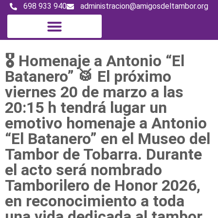
698 933 940
administracion@amigosdeltambor.org
Magazine digital
🎖️ Homenaje a Antonio “El
Batanero” 🥁 El próximo
viernes 20 de marzo a las
20:15 h tendrá lugar un
emotivo homenaje a Antonio
“El Batanero” en el Museo del
Tambor de Tobarra. Durante
el acto será nombrado
Tamborilero de Honor 2026,
en reconocimiento a toda
una vida dedicada al tambor