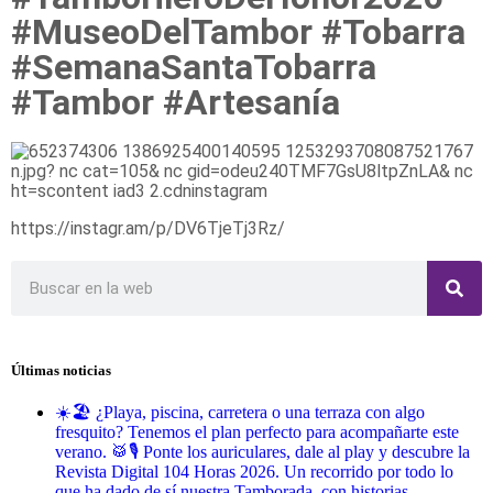
#MuseoDelTambor #Tobarra
#SemanaSantaTobarra
#Tambor #Artesanía
https://instagr.am/p/DV6TjeTj3Rz/
Últimas noticias
☀️🏖️ ¿Playa, piscina, carretera o una terraza con algo
fresquito? Tenemos el plan perfecto para acompañarte este
verano. 🥁🎙️ Ponte los auriculares, dale al play y descubre la
Revista Digital 104 Horas 2026. Un recorrido por todo lo
que ha dado de sí nuestra Tamborada, con historias,