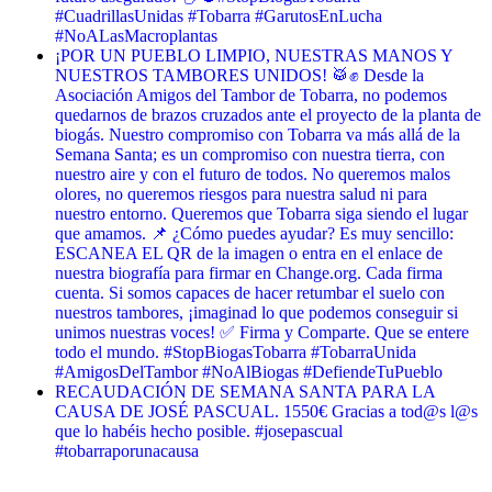
#CuadrillasUnidas #Tobarra #GarutosEnLucha
#NoALasMacroplantas
¡POR UN PUEBLO LIMPIO, NUESTRAS MANOS Y
NUESTROS TAMBORES UNIDOS! 🥁✊ Desde la
Asociación Amigos del Tambor de Tobarra, no podemos
quedarnos de brazos cruzados ante el proyecto de la planta de
biogás. Nuestro compromiso con Tobarra va más allá de la
Semana Santa; es un compromiso con nuestra tierra, con
nuestro aire y con el futuro de todos. No queremos malos
olores, no queremos riesgos para nuestra salud ni para
nuestro entorno. Queremos que Tobarra siga siendo el lugar
que amamos. 📌 ¿Cómo puedes ayudar? Es muy sencillo:
ESCANEA EL QR de la imagen o entra en el enlace de
nuestra biografía para firmar en Change.org. Cada firma
cuenta. Si somos capaces de hacer retumbar el suelo con
nuestros tambores, ¡imaginad lo que podemos conseguir si
unimos nuestras voces! ✅ Firma y Comparte. Que se entere
todo el mundo. #StopBiogasTobarra #TobarraUnida
#AmigosDelTambor #NoAlBiogas #DefiendeTuPueblo
RECAUDACIÓN DE SEMANA SANTA PARA LA
CAUSA DE JOSÉ PASCUAL. 1550€ Gracias a tod@s l@s
que lo habéis hecho posible. #josepascual
#tobarraporunacausa