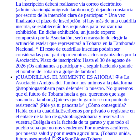
La inscripción deberá realizarse vía correo electrónico
(administracion@amigosdeltambor.org), dejando constancia
por escrito de la intención clara de participar. * Una vez
finalizado el plazo de inscripción, si hay más de una cuadrilla
inscrita, se establecerán los requisitos para realizar una
exhibición. En dicha exhibición, un jurado experto
compuesto por la Asociación, será encargado de elegir la
actuación estelar que representará a Tobarra en la Tamborada
Nacional. * El resto de cuadrillas inscritas podrán ser
consideradas para participar en otros actos organizados por la
Asociación. Plazo de inscripción: Hasta el 30 de agosto de
2026 ¡Os animamos a participar y a seguir haciendo grande
el nombre de Tobarra a golpe de tambor!
¡CUADRILLAS, EL MOMENTO ES AHORA! 🥁✊ La
Asociación Amigos del Tambor nos unimos a la plataforma
@stopbiogastobarra para defender lo nuestro. No queremos
que el futuro de Tobarra huela a gas, queremos que siga
sonando a tambor. ​¿Quieres que tu garuto sea un punto de
resistencia? ¡Pide ya tu pancarta! ​✅ ¿Cómo conseguirla? ​
Habla con tu cuadrilla. ​Escríbenos por privado o regístrate en
el enlace de la bio de @stopbiogastobarra y reservad la
vuestra. ​¡Cuélgala en la fachada de tu garuto y que todo el
pueblo sepa que no nos vendemos! ​Por nuestros acuíferos,
por nuestra salud y por nuestra agricultura. ¡Tobarra unida,
futuro asegurado! 🖐️🚫 ​#StopBiogasTobarra