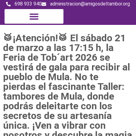
698 933 940
administracion@amigosdeltambor.org
Magazine digital
🥁¡Atención!🥁 El sábado 21
de marzo a las 17:15 h, la
Feria de Tob´art 2026 se
vestirá de gala para recibir al
pueblo de Mula. No te
pierdas el fascinante Taller:
tambores de Mula, donde
podrás deleitarte con los
secretos de su artesanía
única. ¡Ven a vibrar con
nosotros y descubre la magia