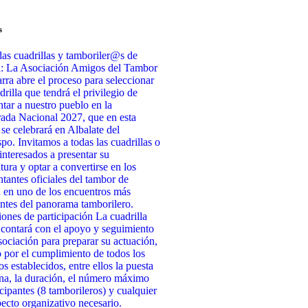
s
as cuadrillas y tamboriler@s de
a: La Asociación Amigos del Tambor
rra abre el proceso para seleccionar
drilla que tendrá el privilegio de
ntar a nuestro pueblo en la
da Nacional 2027, que en esta
 se celebrará en Albalate del
po. Invitamos a todas las cuadrillas o
interesados a presentar su
tura y optar a convertirse en los
ntantes oficiales del tambor de
 en uno de los encuentros más
ntes del panorama tamborilero.
ones de participación La cuadrilla
 contará con el apoyo y seguimiento
sociación para preparar su actuación,
 por el cumplimiento de todos los
os establecidos, entre ellos la puesta
na, la duración, el número máximo
icipantes (8 tamborileros) y cualquier
pecto organizativo necesario.