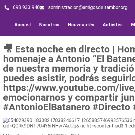
698 933 940
administracion@amigosdeltambor.org
Accueil
Nosotros
Nouveautés
Activités
M
🎥 Esta noche en directo | Ho
homenaje a Antonio “El Batan
de nuestra memoria y tradició
puedes asistir, podrás seguirlo
https://www.youtube.com/liv
emocionarnos y compartir ju
#AntonioElBatanero #Directo