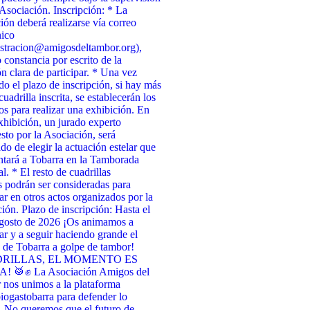
 Asociación. Inscripción: * La
ción deberá realizarse vía correo
nico
stracion@amigosdeltambor.org),
 constancia por escrito de la
ón clara de participar. * Una vez
ado el plazo de inscripción, si hay más
uadrilla inscrita, se establecerán los
tos para realizar una exhibición. En
xhibición, un jurado experto
to por la Asociación, será
do de elegir la actuación estelar que
ntará a Tobarra en la Tamborada
l. * El resto de cuadrillas
as podrán ser consideradas para
par en otros actos organizados por la
ión. Plazo de inscripción: Hasta el
agosto de 2026 ¡Os animamos a
par y a seguir haciendo grande el
de Tobarra a golpe de tambor!
RILLAS, EL MOMENTO ES
 🥁✊ La Asociación Amigos del
nos unimos a la plataforma
ogastobarra para defender lo
. No queremos que el futuro de