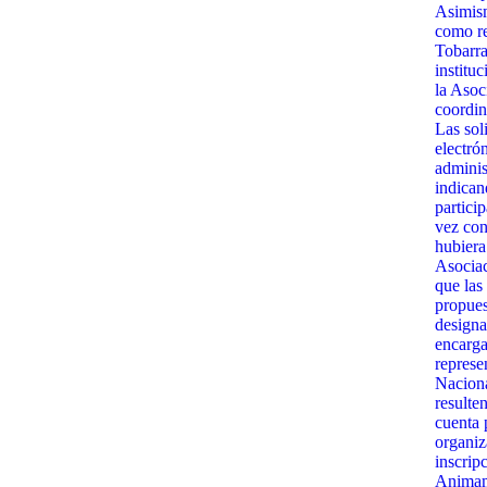
Asimism
como re
Tobarra
institu
la Asoc
coordin
Las sol
electró
admini
indican
partici
vez con
hubiera
Asociac
que las
propues
designa
encarga
represe
Naciona
resulte
cuenta 
organiz
inscrip
Animamo