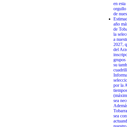
en esta
orgullo
de nues
Estima
año má
de Toba
la sele
a nuest
2027, q
del Arz
inscrip
grupos 
su tamb
cuadrill
Informa
selecci
por la 
tiempos
(máximo
sea nec
Además,
Tobarra
sea con
actuand
nuestro