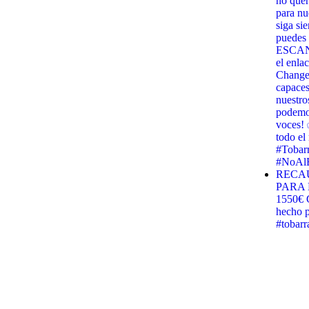
no quer
para nu
siga si
puedes 
ESCANE
el enla
Change.
capaces
nuestro
podemos
voces! 
todo e
#Tobar
#NoAlB
RECA
PARA 
1550€ G
hecho p
#tobar