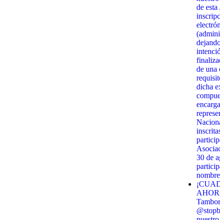
de esta
inscrip
electró
(admini
dejando
intenci
finaliz
de una c
requisi
dicha e
compues
encarga
represe
Naciona
inscrit
partici
Asociac
30 de 
partici
nombre 
¡CUAD
AHORA!
Tambor 
@stopbi
nuestro