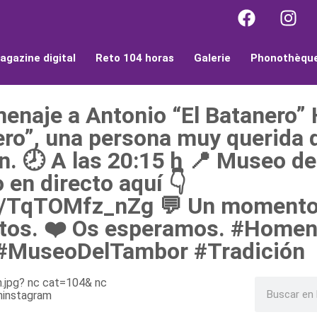
agazine digital
Reto 104 horas
Galerie
Phonothèqu
menaje a Antonio “El Batanero”
ero”, una persona muy querida 
n. 🕗 A las 20:15 h 📍 Museo de
 en directo aquí 👇
e/TqTOMfz_nZg 💬 Un momento 
ntos. ❤️ Os esperamos. #Homen
 #MuseoDelTambor #Tradición