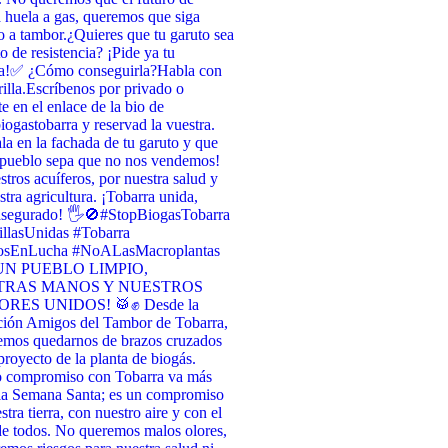
 huela a gas, queremos que siga
 a tambor. ​¿Quieres que tu garuto sea
o de resistencia? ¡Pide ya tu
a! ​✅ ¿Cómo conseguirla? ​Habla con
illa. ​Escríbenos por privado o
te en el enlace de la bio de
ogastobarra y reservad la vuestra. ​
la en la fachada de tu garuto y que
 pueblo sepa que no nos vendemos! ​
stros acuíferos, por nuestra salud y
stra agricultura. ¡Tobarra unida,
asegurado! 🖐️🚫 ​#StopBiogasTobarra
llasUnidas #Tobarra
osEnLucha #NoALasMacroplantas
UN PUEBLO LIMPIO,
TRAS MANOS Y NUESTROS
RES UNIDOS! 🥁✊ Desde la
ción Amigos del Tambor de Tobarra,
emos quedarnos de brazos cruzados
 proyecto de la planta de biogás.
o compromiso con Tobarra va más
 la Semana Santa; es un compromiso
tra tierra, con nuestro aire y con el
de todos. No queremos malos olores,