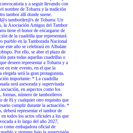
 convocatoria y a seguir llevando con
 el nombre de Tobarra y la tradición
tro tambor allí donde suene.
d@s tamboriler@s de Tobarra: Un
s, la Asociación Amigos del Tambor
rra tiene el honor de encargarse de
cción de la cuadrilla que representará
ro pueblo en la Tamborada Nacional
ue este año se celebrará en Albalate
obispo. Por ello, se abre el plazo de
ción para todas aquellas cuadrillas o
que deseen representar a Tobarra y a
or en este evento, en el que la
a elegida será la gran protagonista.
ción importante: * La cuadrilla
onada será asesorada y supervisada
Asociación, en aspectos como los
, formas, número de tamborileros
 de 8) y cualquier otro requisito que
esario cumplir durante la actuación. *
 deberá representar el tambor de
 en todos los actos oficiales a los que
vocada a lo largo del año 2027,
o como embajadora oficial de
 pueblo y siempre bajo la supervisión