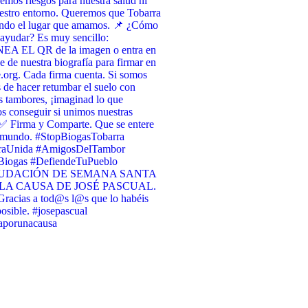
emos riesgos para nuestra salud ni
estro entorno. Queremos que Tobarra
endo el lugar que amamos. 📌 ¿Cómo
ayudar? Es muy sencillo:
A EL QR de la imagen o entra en
ce de nuestra biografía para firmar en
org. Cada firma cuenta. Si somos
 de hacer retumbar el suelo con
s tambores, ¡imaginad lo que
 conseguir si unimos nuestras
✅ Firma y Comparte. Que se entere
l mundo. #StopBiogasTobarra
raUnida #AmigosDelTambor
iogas #DefiendeTuPueblo
UDACIÓN DE SEMANA SANTA
LA CAUSA DE JOSÉ PASCUAL.
racias a tod@s l@s que lo habéis
osible. #josepascual
raporunacausa