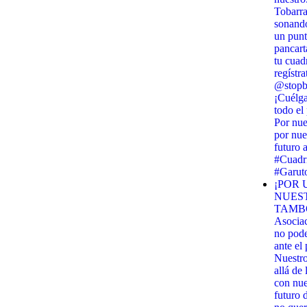
Tobarra
sonando
un punt
pancart
tu cuadr
regístra
@stopbi
¡Cuélga
todo el
Por nue
por nue
futuro 
#Cuadri
#Garut
¡POR 
NUES
TAMBO
Asocia
no pod
ante el
Nuestr
allá de
con nues
futuro 