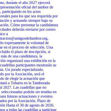
o, durante el año 2027 ejercerá
presentación oficial del tambor de
, participando en los actos
cionales para los que sea requerida por
iación y actuando siempre bajo su
ación. Cómo presentar la candidatura
icitudes deberán enviarse por correo
nico a
stracion@amigosdeltambor.org,
do expresamente la voluntad de
par en el proceso de selección. Una
cluido el plazo de inscripción, si
 más de una candidatura, la
ión organizará una exhibición en la
 cuadrillas participantes mostrarán su
ta. Un jurado especializado,
do por la Asociación, será el
do de elegir la actuación que
ntará a Tobarra en la Tamborada
l 2027. Las cuadrillas que no
n seleccionadas podrán ser tenidas en
para futuras actuaciones y eventos
ados por la Asociación. Plazo de
ción Hasta el 30 de agosto de 2026.
s a todas las cuadrillas a participar