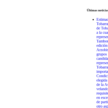
Últimas noticia
Estimad
Tobarr
de Toba
a la cua
represe
Tambora
edición
Arzobis
grupos 
candida
represe
Tobarra
importa
Condici
elegida
de la A
velando
requisit
en esce
de part
otro as