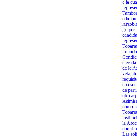
a la cua
represe
Tambora
edición
Arzobis
grupos 
candida
represe
Tobarra
importa
Condici
elegida
de la A
velando
requisit
en esce
de part
otro as
Asimism
como re
Tobarra
institu
la Asoc
coordin
Las sol