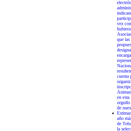
electró
admini
indican
partici
vez con
hubiera
Asociac
que las
propues
designa
encarga
represe
Naciona
resulte
cuenta 
organiz
inscrip
Animamo
en esta
orgullo
de nues
Estima
año má
de Toba
la sele