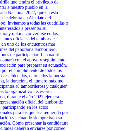
drilla que tendrá el privilegio de
ntar a nuestro pueblo en la
da Nacional 2027, que en esta
 se celebrará en Albalate del
po. Invitamos a todas las cuadrillas o
interesados a presentar su
tura y optar a convertirse en los
ntantes oficiales del tambor de
 en uno de los encuentros más
ntes del panorama tamborilero.
ones de participación La cuadrilla
 contará con el apoyo y seguimiento
sociación para preparar su actuación,
 por el cumplimiento de todos los
os establecidos, entre ellos la puesta
na, la duración, el número máximo
icipantes (8 tamborileros) y cualquier
pecto organizativo necesario.
o, durante el año 2027 ejercerá
presentación oficial del tambor de
, participando en los actos
cionales para los que sea requerida por
iación y actuando siempre bajo su
ación. Cómo presentar la candidatura
icitudes deberán enviarse por correo