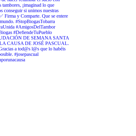
s tambores, ¡imaginad lo que
 conseguir si unimos nuestras
✅ Firma y Comparte. Que se entere
l mundo. #StopBiogasTobarra
raUnida #AmigosDelTambor
iogas #DefiendeTuPueblo
UDACIÓN DE SEMANA SANTA
LA CAUSA DE JOSÉ PASCUAL.
racias a tod@s l@s que lo habéis
osible. #josepascual
raporunacausa