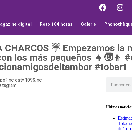
agazine digital
Reto 104 horas
Galerie
Phonothèqu
 CHARCOS ☔️ Empezamos la 
con los más pequeños 👧🧒👦 
cionamigosdeltambor #tobart
Últimas noticia
Estimad
Tobarr
de Toba