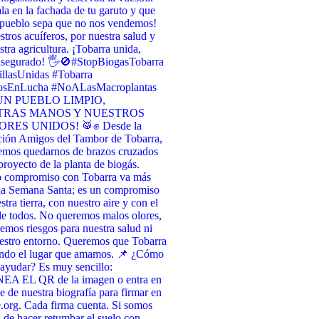
la en la fachada de tu garuto y que
 pueblo sepa que no nos vendemos! ​
stros acuíferos, por nuestra salud y
stra agricultura. ¡Tobarra unida,
asegurado! 🖐️🚫 ​#StopBiogasTobarra
llasUnidas #Tobarra
osEnLucha #NoALasMacroplantas
UN PUEBLO LIMPIO,
TRAS MANOS Y NUESTROS
RES UNIDOS! 🥁✊ Desde la
ción Amigos del Tambor de Tobarra,
emos quedarnos de brazos cruzados
 proyecto de la planta de biogás.
o compromiso con Tobarra va más
 la Semana Santa; es un compromiso
tra tierra, con nuestro aire y con el
de todos. No queremos malos olores,
emos riesgos para nuestra salud ni
estro entorno. Queremos que Tobarra
endo el lugar que amamos. 📌 ¿Cómo
ayudar? Es muy sencillo:
A EL QR de la imagen o entra en
ce de nuestra biografía para firmar en
org. Cada firma cuenta. Si somos
 de hacer retumbar el suelo con