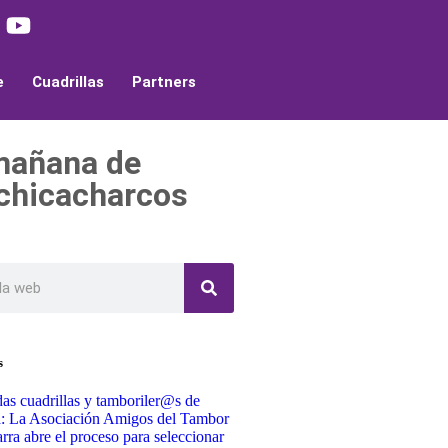
e
Cuadrillas
Partners
mañana de
#chicacharcos
s
as cuadrillas y tamboriler@s de
a: La Asociación Amigos del Tambor
rra abre el proceso para seleccionar