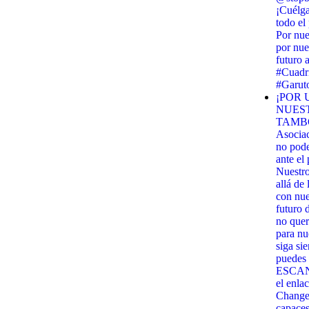
¡Cuélga
todo el
Por nue
por nue
futuro 
#Cuadri
#Garut
¡POR 
NUES
TAMBO
Asocia
no pod
ante el
Nuestr
allá de
con nues
futuro 
no quer
para nu
siga si
puedes 
ESCANE
el enla
Change.
capaces