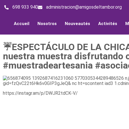
698 933 940
administracion@amigosdeltambor.org
Accueil
Nosotros
Nouveautés
Activités
M
☔️ESPECTÁCULO DE LA CHICA
nuestra muestra disfrutando 
#muestradeartesania #asocia
https://instagr.am/p/DWJR2tdCK-V/