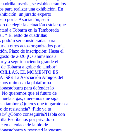
uadrilla inscrita, se establecerán los
tos para realizar una exhibición. En
xhibición, un jurado experto
to por la Asociación, será
do de elegir la actuación estelar que
ntará a Tobarra en la Tamborada
l. * El resto de cuadrillas
as podrán ser consideradas para
par en otros actos organizados por la
ión. Plazo de inscripción: Hasta el
agosto de 2026 ¡Os animamos a
par y a seguir haciendo grande el
de Tobarra a golpe de tambor!
RILLAS, EL MOMENTO ES
 🥁✊ La Asociación Amigos del
nos unimos a la plataforma
ogastobarra para defender lo
. No queremos que el futuro de
 huela a gas, queremos que siga
 a tambor. ​¿Quieres que tu garuto sea
o de resistencia? ¡Pide ya tu
a! ​✅ ¿Cómo conseguirla? ​Habla con
illa. ​Escríbenos por privado o
te en el enlace de la bio de
ogastobarra y reservad la vuestra. ​