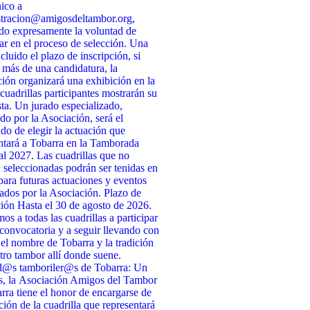
nico a
stracion@amigosdeltambor.org,
do expresamente la voluntad de
par en el proceso de selección. Una
cluido el plazo de inscripción, si
 más de una candidatura, la
ión organizará una exhibición en la
 cuadrillas participantes mostrarán su
ta. Un jurado especializado,
do por la Asociación, será el
do de elegir la actuación que
ntará a Tobarra en la Tamborada
l 2027. Las cuadrillas que no
n seleccionadas podrán ser tenidas en
para futuras actuaciones y eventos
ados por la Asociación. Plazo de
ción Hasta el 30 de agosto de 2026.
s a todas las cuadrillas a participar
 convocatoria y a seguir llevando con
 el nombre de Tobarra y la tradición
tro tambor allí donde suene.
d@s tamboriler@s de Tobarra: Un
s, la Asociación Amigos del Tambor
rra tiene el honor de encargarse de
cción de la cuadrilla que representará