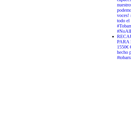
nuestro
podemos
voces! 
todo e
#Tobar
#NoAlB
RECA
PARA 
1550€ G
hecho p
#tobar