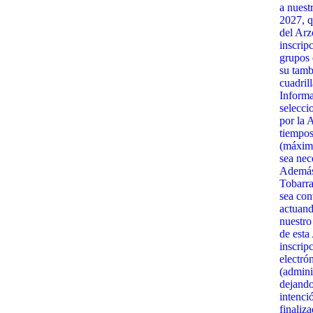
a nuest
2027, q
del Arz
inscrip
grupos 
su tamb
cuadrill
Informa
selecci
por la 
tiempos
(máximo
sea nec
Además,
Tobarra
sea con
actuand
nuestro
de esta
inscrip
electró
(admini
dejando
intenci
finaliz