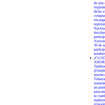
de una c
requisi
dicha e
compues
encarga
represe
Naciona
inscrit
partici
Asociac
30 de 
partici
nombre 
¡CUAD
AHORA!
Tambor 
@stopbi
nuestro
Tobarra
sonando
un punt
pancart
tu cuadr
regístra
@stopbi