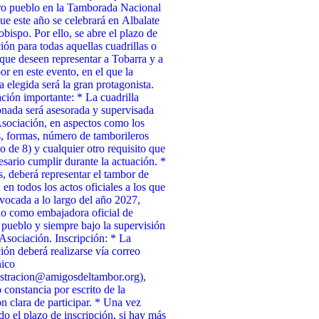
ro pueblo en la Tamborada Nacional
ue este año se celebrará en Albalate
obispo. Por ello, se abre el plazo de
ción para todas aquellas cuadrillas o
que deseen representar a Tobarra y a
or en este evento, en el que la
a elegida será la gran protagonista.
ción importante: * La cuadrilla
onada será asesorada y supervisada
Asociación, en aspectos como los
, formas, número de tamborileros
 de 8) y cualquier otro requisito que
esario cumplir durante la actuación. *
 deberá representar el tambor de
 en todos los actos oficiales a los que
vocada a lo largo del año 2027,
o como embajadora oficial de
 pueblo y siempre bajo la supervisión
 Asociación. Inscripción: * La
ción deberá realizarse vía correo
nico
stracion@amigosdeltambor.org),
 constancia por escrito de la
ón clara de participar. * Una vez
ado el plazo de inscripción, si hay más