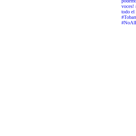
podemos
voces! 
todo e
#Tobar
#NoAlB