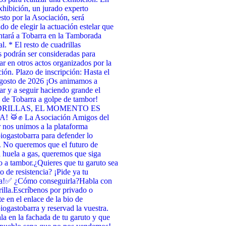
xhibición, un jurado experto
to por la Asociación, será
do de elegir la actuación estelar que
ntará a Tobarra en la Tamborada
l. * El resto de cuadrillas
as podrán ser consideradas para
par en otros actos organizados por la
ión. Plazo de inscripción: Hasta el
agosto de 2026 ¡Os animamos a
par y a seguir haciendo grande el
de Tobarra a golpe de tambor!
RILLAS, EL MOMENTO ES
 🥁✊ La Asociación Amigos del
nos unimos a la plataforma
ogastobarra para defender lo
. No queremos que el futuro de
 huela a gas, queremos que siga
 a tambor. ​¿Quieres que tu garuto sea
o de resistencia? ¡Pide ya tu
a! ​✅ ¿Cómo conseguirla? ​Habla con
illa. ​Escríbenos por privado o
te en el enlace de la bio de
ogastobarra y reservad la vuestra. ​
la en la fachada de tu garuto y que