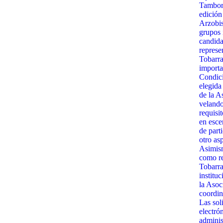
Tambora
edición
Arzobis
grupos 
candida
represe
Tobarra
importa
Condici
elegida
de la A
velando
requisit
en esce
de part
otro as
Asimism
como re
Tobarra
institu
la Asoc
coordin
Las sol
electró
admini