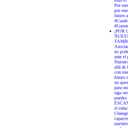
todo el
Por nue
por nue
futuro 
#Cuadri
#Garut
¡POR 
NUES
TAMBO
Asocia
no pod
ante el
Nuestr
allá de
con nues
futuro 
no quer
para nu
siga si
puedes 
ESCANE
el enla
Change.
capaces
nuestro