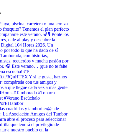
s
Playa, piscina, carretera o una terraza
o fresquito? Tenemos el plan perfecto
ompañarte este verano. 🥁🎙️ Ponte los
ares, dale al play y descubre la
 Digital 104 Horas 2026. Un
do por todo lo que ha dado de sí
 Tamborada, con historias,
nistas, recuerdos y mucha pasión por
or. 🎧 Este verano… ¡que no te falte
ena escucha! 👉
/ift.tt/3QuHTEX Y si te gusta, haznos
r: compártela con tus amigos y
s a que llegue cada vez a más gente.
4Horas #Tamborada #Tobarra
st #Verano Escúchalo
PorElTambor
as cuadrillas y tamboriler@s de
a: La Asociación Amigos del Tambor
rra abre el proceso para seleccionar
drilla que tendrá el privilegio de
ntar a nuestro pueblo en la