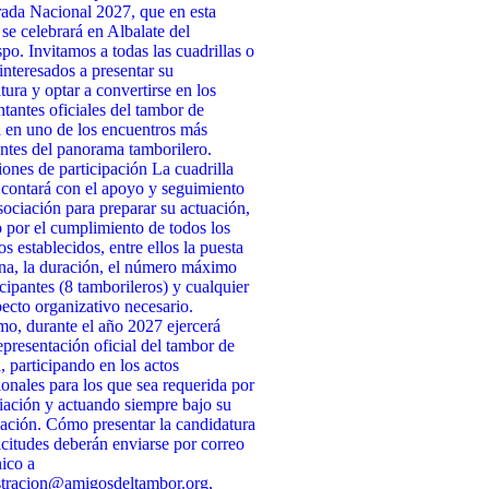
da Nacional 2027, que en esta
 se celebrará en Albalate del
po. Invitamos a todas las cuadrillas o
interesados a presentar su
tura y optar a convertirse en los
ntantes oficiales del tambor de
 en uno de los encuentros más
ntes del panorama tamborilero.
ones de participación La cuadrilla
 contará con el apoyo y seguimiento
sociación para preparar su actuación,
 por el cumplimiento de todos los
os establecidos, entre ellos la puesta
na, la duración, el número máximo
icipantes (8 tamborileros) y cualquier
pecto organizativo necesario.
o, durante el año 2027 ejercerá
presentación oficial del tambor de
, participando en los actos
cionales para los que sea requerida por
iación y actuando siempre bajo su
ación. Cómo presentar la candidatura
icitudes deberán enviarse por correo
nico a
stracion@amigosdeltambor.org,