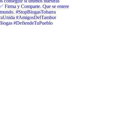
 conseguir si unimos nuestras
✅ Firma y Comparte. Que se entere
l mundo. #StopBiogasTobarra
raUnida #AmigosDelTambor
iogas #DefiendeTuPueblo