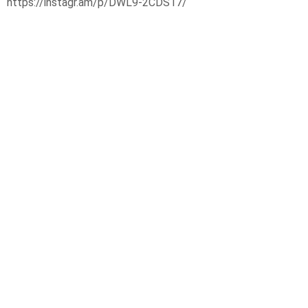
https://instagr.am/p/DWL9-2CDS17/