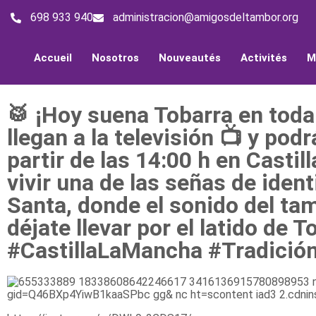
698 933 940
administracion@amigosdeltambor.org
Accueil
Nosotros
Nouveautés
Activités
M
🥁 ¡Hoy suena Tobarra en toda
llegan a la televisión 📺 y pod
partir de las 14:00 h en Casti
vivir una de las señas de id
Santa, donde el sonido del ta
déjate llevar por el latido d
#CastillaLaMancha #Tradició