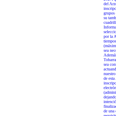
del Arz
inscrip
grupos 
su tamb
cuadrill
Informa
selecci
por la 
tiempos
(máximo
sea nec
Además,
Tobarra
sea con
actuand
nuestro
de esta
inscrip
electró
(admini
dejando
intenci
finaliz
de una c
requisi