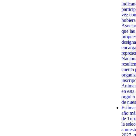
indican
partici
vez con
hubiera
Asociac
que las
propues
designa
encarga
represe
Naciona
resulte
cuenta 
organiz
inscrip
Animamo
en esta
orgullo
de nues
Estima
año má
de Toba
la sele
a nuest
2027, q