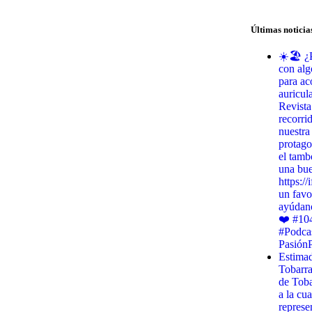
Últimas noticia
☀️🏖️ ¿
con alg
para ac
auricul
Revista
recorri
nuestra
protago
el tamb
una bu
https:/
un favo
ayúdano
❤️ #10
#Podca
Pasión
Estimad
Tobarr
de Toba
a la cua
represe