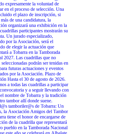
do expresamente la voluntad de
par en el proceso de selección. Una
cluido el plazo de inscripción, si
 más de una candidatura, la
ión organizará una exhibición en la
 cuadrillas participantes mostrarán su
ta. Un jurado especializado,
do por la Asociación, será el
do de elegir la actuación que
ntará a Tobarra en la Tamborada
l 2027. Las cuadrillas que no
n seleccionadas podrán ser tenidas en
para futuras actuaciones y eventos
ados por la Asociación. Plazo de
ción Hasta el 30 de agosto de 2026.
s a todas las cuadrillas a participar
 convocatoria y a seguir llevando con
 el nombre de Tobarra y la tradición
tro tambor allí donde suene.
d@s tamboriler@s de Tobarra: Un
s, la Asociación Amigos del Tambor
rra tiene el honor de encargarse de
cción de la cuadrilla que representará
ro pueblo en la Tamborada Nacional
ue este año se celebrará en Albalate