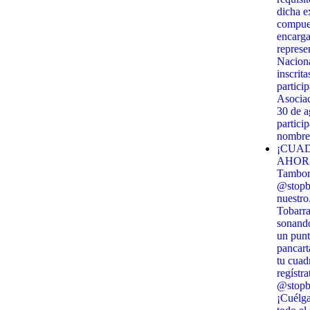
dicha e
compues
encarga
represe
Naciona
inscrit
partici
Asociac
30 de 
partici
nombre 
¡CUAD
AHORA!
Tambor 
@stopbi
nuestro
Tobarra
sonando
un punt
pancart
tu cuadr
regístra
@stopbi
¡Cuélga