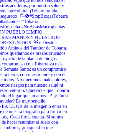
 pueblo sepa que no nos vendemos! ​
stros acuíferos, por nuestra salud y
stra agricultura. ¡Tobarra unida,
asegurado! 🖐️🚫 ​#StopBiogasTobarra
llasUnidas #Tobarra
osEnLucha #NoALasMacroplantas
UN PUEBLO LIMPIO,
TRAS MANOS Y NUESTROS
RES UNIDOS! 🥁✊ Desde la
ción Amigos del Tambor de Tobarra,
emos quedarnos de brazos cruzados
 proyecto de la planta de biogás.
o compromiso con Tobarra va más
 la Semana Santa; es un compromiso
tra tierra, con nuestro aire y con el
de todos. No queremos malos olores,
emos riesgos para nuestra salud ni
estro entorno. Queremos que Tobarra
endo el lugar que amamos. 📌 ¿Cómo
ayudar? Es muy sencillo:
A EL QR de la imagen o entra en
ce de nuestra biografía para firmar en
org. Cada firma cuenta. Si somos
 de hacer retumbar el suelo con
s tambores, ¡imaginad lo que