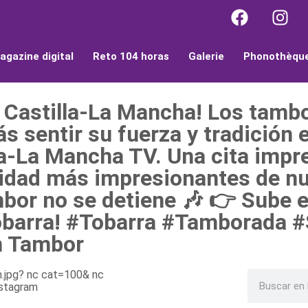
agazine digital
Reto 104 horas
Galerie
Phonothèqu
 Castilla-La Mancha! Los tamb
rás sentir su fuerza y tradición 
lla-La Mancha TV. Una cita impr
entidad más impresionantes de 
mbor no se detiene 🎶 👉 Sube 
e Tobarra! #Tobarra #Tamborad
n Tambor