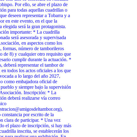
obispo. Por ello, se abre el plazo de
ción para todas aquellas cuadrillas o
que deseen representar a Tobarra y a
or en este evento, en el que la
a elegida será la gran protagonista.
ción importante: * La cuadrilla
onada será asesorada y supervisada
Asociación, en aspectos como los
, formas, número de tamborileros
 de 8) y cualquier otro requisito que
esario cumplir durante la actuación. *
 deberá representar el tambor de
 en todos los actos oficiales a los que
vocada a lo largo del año 2027,
o como embajadora oficial de
 pueblo y siempre bajo la supervisión
 Asociación. Inscripción: * La
ción deberá realizarse vía correo
nico
stracion@amigosdeltambor.org),
 constancia por escrito de la
ón clara de participar. * Una vez
ado el plazo de inscripción, si hay más
uadrilla inscrita, se establecerán los
tos para realizar una exhibición. En