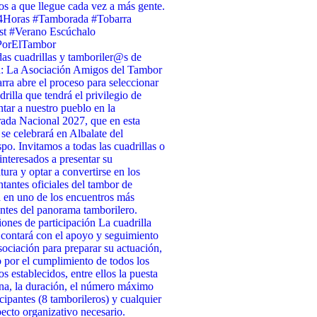
s a que llegue cada vez a más gente.
4Horas #Tamborada #Tobarra
st #Verano Escúchalo
PorElTambor
as cuadrillas y tamboriler@s de
a: La Asociación Amigos del Tambor
rra abre el proceso para seleccionar
drilla que tendrá el privilegio de
ntar a nuestro pueblo en la
da Nacional 2027, que en esta
 se celebrará en Albalate del
po. Invitamos a todas las cuadrillas o
interesados a presentar su
tura y optar a convertirse en los
ntantes oficiales del tambor de
 en uno de los encuentros más
ntes del panorama tamborilero.
ones de participación La cuadrilla
 contará con el apoyo y seguimiento
sociación para preparar su actuación,
 por el cumplimiento de todos los
os establecidos, entre ellos la puesta
na, la duración, el número máximo
icipantes (8 tamborileros) y cualquier
pecto organizativo necesario.