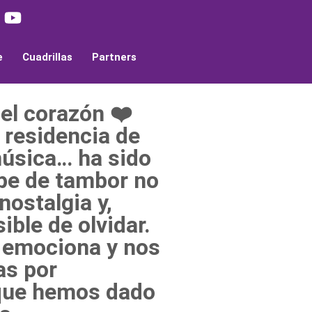
e
Cuadrillas
Partners
el corazón ❤️
a residencia de
música… ha sido
pe de tambor no
nostalgia y,
ible de olvidar.
, emociona y nos
as por
 que hemos dado