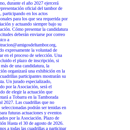
o, durante el año 2027 ejercerá
presentación oficial del tambor de
, participando en los actos
cionales para los que sea requerida por
iación y actuando siempre bajo su
ación. Cómo presentar la candidatura
icitudes deberán enviarse por correo
nico a
stracion@amigosdeltambor.org,
do expresamente la voluntad de
par en el proceso de selección. Una
cluido el plazo de inscripción, si
 más de una candidatura, la
ión organizará una exhibición en la
 cuadrillas participantes mostrarán su
ta. Un jurado especializado,
do por la Asociación, será el
do de elegir la actuación que
ntará a Tobarra en la Tamborada
l 2027. Las cuadrillas que no
n seleccionadas podrán ser tenidas en
para futuras actuaciones y eventos
ados por la Asociación. Plazo de
ción Hasta el 30 de agosto de 2026.
s a todas las cuadrillas a participar