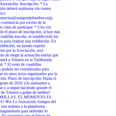
 Asociación. Inscripción: * La
ción deberá realizarse vía correo
nico
stracion@amigosdeltambor.org),
 constancia por escrito de la
ón clara de participar. * Una vez
ado el plazo de inscripción, si hay más
uadrilla inscrita, se establecerán los
tos para realizar una exhibición. En
xhibición, un jurado experto
to por la Asociación, será
do de elegir la actuación estelar que
ntará a Tobarra en la Tamborada
l. * El resto de cuadrillas
as podrán ser consideradas para
par en otros actos organizados por la
ión. Plazo de inscripción: Hasta el
agosto de 2026 ¡Os animamos a
par y a seguir haciendo grande el
de Tobarra a golpe de tambor!
RILLAS, EL MOMENTO ES
 🥁✊ La Asociación Amigos del
nos unimos a la plataforma
ogastobarra para defender lo
. No queremos que el futuro de