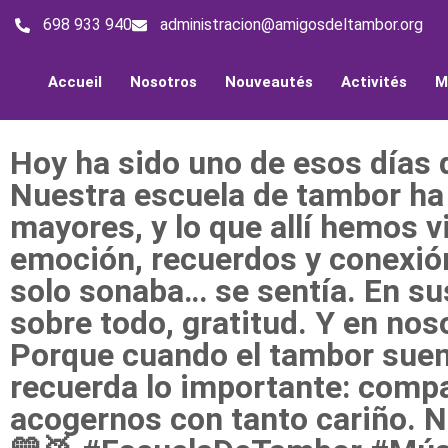
698 933 940
administracion@amigosdeltambor.org
Accueil
Nosotros
Nouveautés
Activités
M
Hoy ha sido uno de esos días 
Nuestra escuela de tambor ha te
mayores, y lo que allí hemos
emoción, recuerdos y conexió
solo sonaba… se sentía. En sus
sobre todo, gratitud. Y en noso
Porque cuando el tambor suen
recuerda lo importante: compar
acogernos con tanto cariño. 