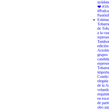
ayúdano
❤️ #10
#Podca
Pasión
Estimad
Tobarr
de Toba
a la cua
represe
Tambora
edición
Arzobis
grupos 
candida
represe
Tobarra
importa
Condici
elegida
de la A
velando
requisit
en esce
de part
otro as