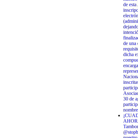
de esta
inscrip
electró
(admini
dejando
intenci
finaliz
de una c
requisi
dicha e
compues
encarga
represe
Naciona
inscrit
partici
Asociac
30 de 
partici
nombre 
¡CUAD
AHORA!
Tambor 
@stopbi
nuestro