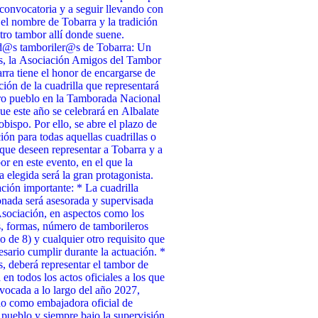
 convocatoria y a seguir llevando con
 el nombre de Tobarra y la tradición
tro tambor allí donde suene.
d@s tamboriler@s de Tobarra: Un
s, la Asociación Amigos del Tambor
rra tiene el honor de encargarse de
cción de la cuadrilla que representará
ro pueblo en la Tamborada Nacional
ue este año se celebrará en Albalate
obispo. Por ello, se abre el plazo de
ción para todas aquellas cuadrillas o
que deseen representar a Tobarra y a
or en este evento, en el que la
a elegida será la gran protagonista.
ción importante: * La cuadrilla
onada será asesorada y supervisada
Asociación, en aspectos como los
, formas, número de tamborileros
 de 8) y cualquier otro requisito que
esario cumplir durante la actuación. *
 deberá representar el tambor de
 en todos los actos oficiales a los que
vocada a lo largo del año 2027,
o como embajadora oficial de
 pueblo y siempre bajo la supervisión