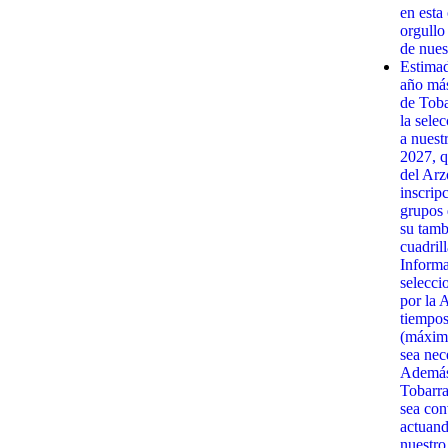
en esta
orgullo
de nues
Estima
año má
de Toba
la sele
a nuest
2027, q
del Arz
inscrip
grupos 
su tamb
cuadrill
Informa
selecci
por la 
tiempos
(máximo
sea nec
Además,
Tobarra
sea con
actuand
nuestro