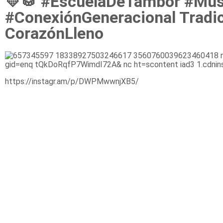
💛🥁 #EscuelaDeTambor #Mú
#ConexiónGeneracional Tradi
CorazónLleno
https://instagr.am/p/DWPMwwnjXB5/