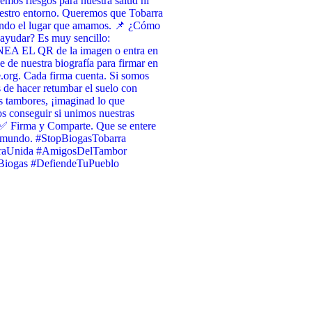
emos riesgos para nuestra salud ni
estro entorno. Queremos que Tobarra
endo el lugar que amamos. 📌 ¿Cómo
ayudar? Es muy sencillo:
A EL QR de la imagen o entra en
ce de nuestra biografía para firmar en
org. Cada firma cuenta. Si somos
 de hacer retumbar el suelo con
s tambores, ¡imaginad lo que
 conseguir si unimos nuestras
✅ Firma y Comparte. Que se entere
l mundo. #StopBiogasTobarra
raUnida #AmigosDelTambor
iogas #DefiendeTuPueblo