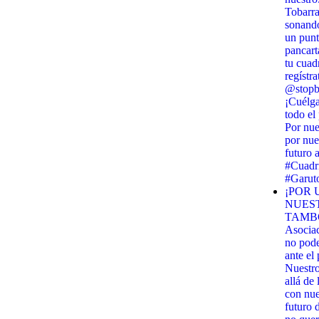
Tobarra
sonando
un punt
pancart
tu cuadr
regístra
@stopbi
¡Cuélga
todo el
Por nue
por nue
futuro 
#Cuadri
#Garut
¡POR 
NUES
TAMBO
Asocia
no pod
ante el
Nuestr
allá de
con nues
futuro 