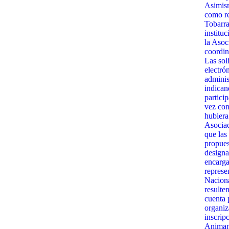
Asimism
como re
Tobarra
institu
la Asoc
coordin
Las sol
electró
admini
indican
partici
vez con
hubiera
Asociac
que las
propues
designa
encarga
represe
Naciona
resulte
cuenta 
organiz
inscrip
Animamo