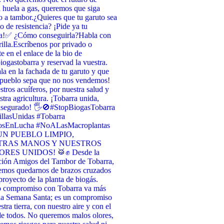
 huela a gas, queremos que siga
 a tambor. ​¿Quieres que tu garuto sea
o de resistencia? ¡Pide ya tu
a! ​✅ ¿Cómo conseguirla? ​Habla con
illa. ​Escríbenos por privado o
te en el enlace de la bio de
ogastobarra y reservad la vuestra. ​
la en la fachada de tu garuto y que
 pueblo sepa que no nos vendemos! ​
stros acuíferos, por nuestra salud y
stra agricultura. ¡Tobarra unida,
asegurado! 🖐️🚫 ​#StopBiogasTobarra
llasUnidas #Tobarra
osEnLucha #NoALasMacroplantas
UN PUEBLO LIMPIO,
TRAS MANOS Y NUESTROS
RES UNIDOS! 🥁✊ Desde la
ción Amigos del Tambor de Tobarra,
emos quedarnos de brazos cruzados
 proyecto de la planta de biogás.
o compromiso con Tobarra va más
 la Semana Santa; es un compromiso
tra tierra, con nuestro aire y con el
de todos. No queremos malos olores,