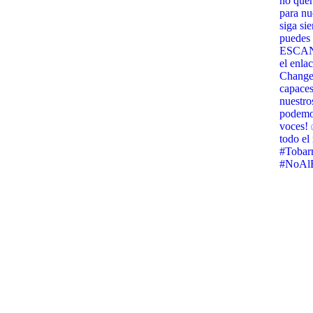
no quer
para nu
siga si
puedes 
ESCANE
el enla
Change.
capaces
nuestro
podemos
voces! 
todo e
#Tobar
#NoAlB