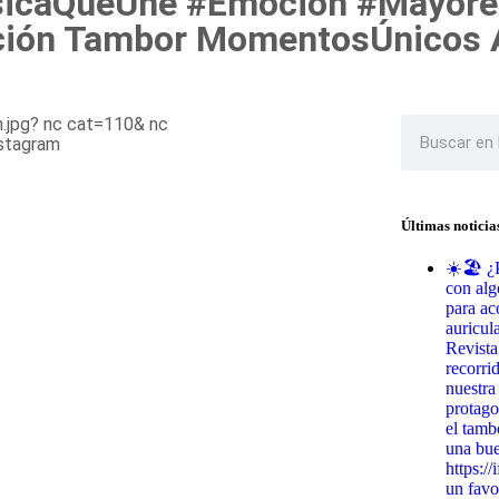
sicaQueUne #Emoción #Mayore
ción Tambor MomentosÚnicos 
Últimas noticia
☀️🏖️ ¿
con alg
para ac
auricul
Revista
recorri
nuestra
protago
el tamb
una bu
https:/
un favo