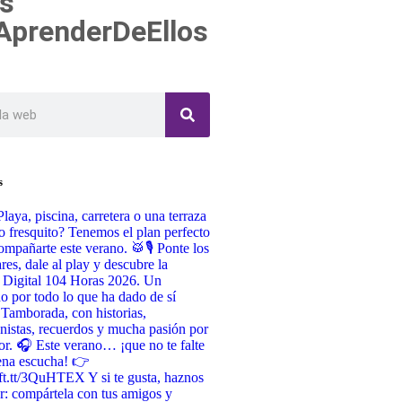
s
AprenderDeEllos
s
Playa, piscina, carretera o una terraza
o fresquito? Tenemos el plan perfecto
ompañarte este verano. 🥁🎙️ Ponte los
ares, dale al play y descubre la
 Digital 104 Horas 2026. Un
do por todo lo que ha dado de sí
 Tamborada, con historias,
nistas, recuerdos y mucha pasión por
or. 🎧 Este verano… ¡que no te falte
ena escucha! 👉
/ift.tt/3QuHTEX Y si te gusta, haznos
r: compártela con tus amigos y