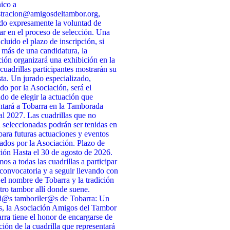
nico a
stracion@amigosdeltambor.org,
do expresamente la voluntad de
par en el proceso de selección. Una
cluido el plazo de inscripción, si
 más de una candidatura, la
ión organizará una exhibición en la
 cuadrillas participantes mostrarán su
ta. Un jurado especializado,
do por la Asociación, será el
do de elegir la actuación que
ntará a Tobarra en la Tamborada
l 2027. Las cuadrillas que no
n seleccionadas podrán ser tenidas en
para futuras actuaciones y eventos
ados por la Asociación. Plazo de
ción Hasta el 30 de agosto de 2026.
s a todas las cuadrillas a participar
 convocatoria y a seguir llevando con
 el nombre de Tobarra y la tradición
tro tambor allí donde suene.
d@s tamboriler@s de Tobarra: Un
s, la Asociación Amigos del Tambor
rra tiene el honor de encargarse de
cción de la cuadrilla que representará