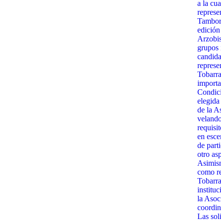
a la cua
represe
Tambora
edición
Arzobis
grupos 
candida
represe
Tobarra
importa
Condici
elegida
de la A
velando
requisit
en esce
de part
otro as
Asimism
como re
Tobarra
institu
la Asoc
coordin
Las sol