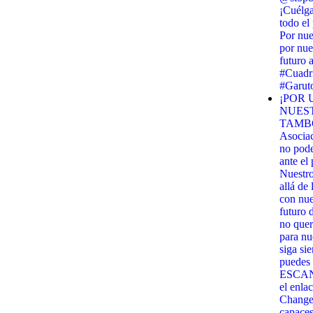
¡Cuélga
todo el
Por nue
por nue
futuro 
#Cuadri
#Garut
¡POR 
NUES
TAMBO
Asocia
no pod
ante el
Nuestr
allá de
con nues
futuro 
no quer
para nu
siga si
puedes 
ESCANE
el enla
Change.
capaces