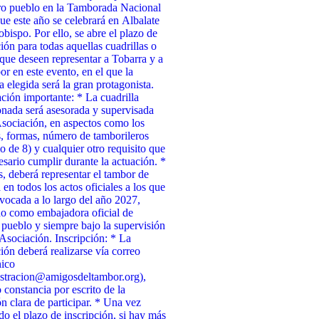
ro pueblo en la Tamborada Nacional
ue este año se celebrará en Albalate
obispo. Por ello, se abre el plazo de
ción para todas aquellas cuadrillas o
que deseen representar a Tobarra y a
or en este evento, en el que la
a elegida será la gran protagonista.
ción importante: * La cuadrilla
onada será asesorada y supervisada
Asociación, en aspectos como los
, formas, número de tamborileros
 de 8) y cualquier otro requisito que
esario cumplir durante la actuación. *
 deberá representar el tambor de
 en todos los actos oficiales a los que
vocada a lo largo del año 2027,
o como embajadora oficial de
 pueblo y siempre bajo la supervisión
 Asociación. Inscripción: * La
ción deberá realizarse vía correo
nico
stracion@amigosdeltambor.org),
 constancia por escrito de la
ón clara de participar. * Una vez
ado el plazo de inscripción, si hay más