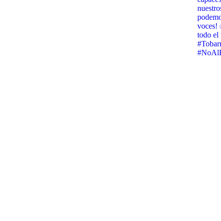
nuestro
podemos
voces! 
todo e
#Tobar
#NoAlB