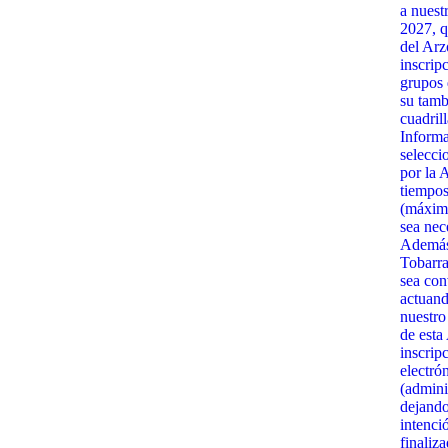
a nuest
2027, q
del Arz
inscrip
grupos 
su tamb
cuadrill
Informa
selecci
por la 
tiempos
(máximo
sea nec
Además,
Tobarra
sea con
actuand
nuestro
de esta
inscrip
electró
(admini
dejando
intenci
finaliz