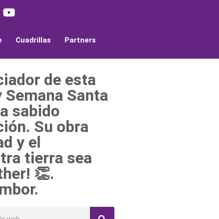
e
Cuadrillas
Partners
ciador de esta
 y Semana Santa
ha sabido
ción. Su obra
d y el
tra tierra sea
her! 👏.
mbor.