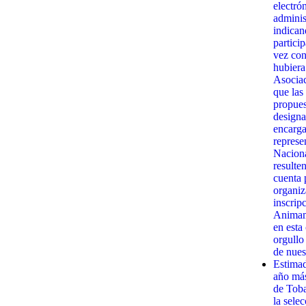
electró
admini
indican
partici
vez con
hubiera
Asociac
que las
propues
designa
encarga
represe
Naciona
resulte
cuenta 
organiz
inscrip
Animamo
en esta
orgullo
de nues
Estima
año má
de Toba
la sele