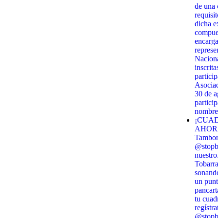
de una c
requisi
dicha e
compues
encarga
represe
Naciona
inscrit
partici
Asociac
30 de 
partici
nombre 
¡CUAD
AHORA!
Tambor 
@stopbi
nuestro
Tobarra
sonando
un punt
pancart
tu cuadr
regístra
@stopbi