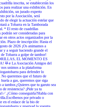
uadrilla inscrita, se establecerán los
tos para realizar una exhibición. En
xhibición, un jurado experto
to por la Asociación, será
do de elegir la actuación estelar que
ntará a Tobarra en la Tamborada
l. * El resto de cuadrillas
as podrán ser consideradas para
par en otros actos organizados por la
ión. Plazo de inscripción: Hasta el
agosto de 2026 ¡Os animamos a
par y a seguir haciendo grande el
de Tobarra a golpe de tambor!
RILLAS, EL MOMENTO ES
 🥁✊ La Asociación Amigos del
nos unimos a la plataforma
ogastobarra para defender lo
. No queremos que el futuro de
 huela a gas, queremos que siga
 a tambor. ​¿Quieres que tu garuto sea
o de resistencia? ¡Pide ya tu
a! ​✅ ¿Cómo conseguirla? ​Habla con
illa. ​Escríbenos por privado o
te en el enlace de la bio de
ogastobarra y reservad la vuestra. ​