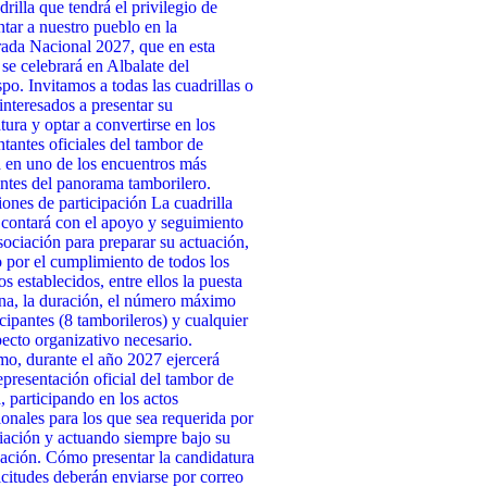
drilla que tendrá el privilegio de
ntar a nuestro pueblo en la
da Nacional 2027, que en esta
 se celebrará en Albalate del
po. Invitamos a todas las cuadrillas o
interesados a presentar su
tura y optar a convertirse en los
ntantes oficiales del tambor de
 en uno de los encuentros más
ntes del panorama tamborilero.
ones de participación La cuadrilla
 contará con el apoyo y seguimiento
sociación para preparar su actuación,
 por el cumplimiento de todos los
os establecidos, entre ellos la puesta
na, la duración, el número máximo
icipantes (8 tamborileros) y cualquier
pecto organizativo necesario.
o, durante el año 2027 ejercerá
presentación oficial del tambor de
, participando en los actos
cionales para los que sea requerida por
iación y actuando siempre bajo su
ación. Cómo presentar la candidatura
icitudes deberán enviarse por correo