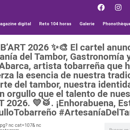
agazine digital
Reto 104 horas
Galerie
Phonothèqu
B’ART 2026 ✨🎨 El cartel anun
anía del Tambor, Gastronomía
o Abarca, artista tobarreña que 
rza la esencia de nuestra tradi
rte del tambor, nuestra identida
 orgullo que el talento de nues
 2026. 💛🥁. ¡Enhorabuena, Est
lloTobarreño #ArtesaníaDelTa