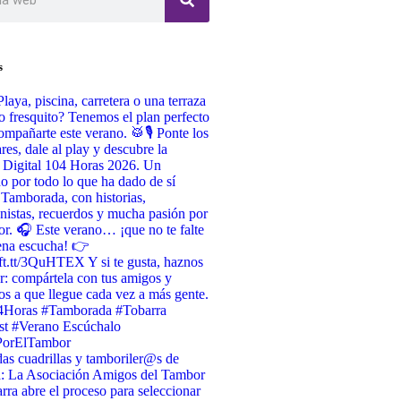
s
Playa, piscina, carretera o una terraza
o fresquito? Tenemos el plan perfecto
ompañarte este verano. 🥁🎙️ Ponte los
ares, dale al play y descubre la
 Digital 104 Horas 2026. Un
do por todo lo que ha dado de sí
 Tamborada, con historias,
nistas, recuerdos y mucha pasión por
or. 🎧 Este verano… ¡que no te falte
ena escucha! 👉
/ift.tt/3QuHTEX Y si te gusta, haznos
r: compártela con tus amigos y
s a que llegue cada vez a más gente.
4Horas #Tamborada #Tobarra
st #Verano Escúchalo
PorElTambor
as cuadrillas y tamboriler@s de
a: La Asociación Amigos del Tambor
rra abre el proceso para seleccionar