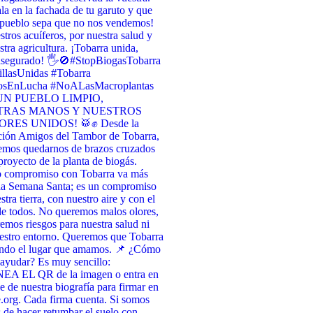
la en la fachada de tu garuto y que
 pueblo sepa que no nos vendemos! ​
stros acuíferos, por nuestra salud y
stra agricultura. ¡Tobarra unida,
asegurado! 🖐️🚫 ​#StopBiogasTobarra
llasUnidas #Tobarra
osEnLucha #NoALasMacroplantas
UN PUEBLO LIMPIO,
TRAS MANOS Y NUESTROS
RES UNIDOS! 🥁✊ Desde la
ción Amigos del Tambor de Tobarra,
emos quedarnos de brazos cruzados
 proyecto de la planta de biogás.
o compromiso con Tobarra va más
 la Semana Santa; es un compromiso
tra tierra, con nuestro aire y con el
de todos. No queremos malos olores,
emos riesgos para nuestra salud ni
estro entorno. Queremos que Tobarra
endo el lugar que amamos. 📌 ¿Cómo
ayudar? Es muy sencillo:
A EL QR de la imagen o entra en
ce de nuestra biografía para firmar en
org. Cada firma cuenta. Si somos
 de hacer retumbar el suelo con