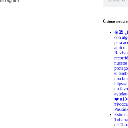
Últimas noticia
☀️🏖️ ¿
con alg
para ac
auricul
Revista
recorri
nuestra
protago
el tamb
una bu
https:/
un favo
ayúdano
❤️ #10
#Podca
Pasión
Estimad
Tobarr
de Toba