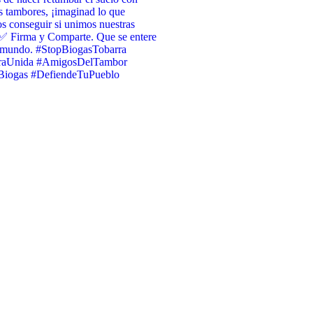
s tambores, ¡imaginad lo que
 conseguir si unimos nuestras
✅ Firma y Comparte. Que se entere
l mundo. #StopBiogasTobarra
raUnida #AmigosDelTambor
iogas #DefiendeTuPueblo