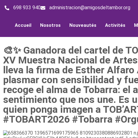
698 933 940
administracion@amigosdeltambor.org
Accueil
Nosotros
Nouveautés
Activités
M
🎨✨ Ganadora del cartel de TO
XV Muestra Nacional de Artes
lleva la firma de Esther Alfar
plasmar con sensibilidad y fue
recoge el alma de Tobarra: el a
sentimiento que nos une. Es un
quien ponga imagen a TOB’ART
#TOBART2026 #Tobarra #Orgu