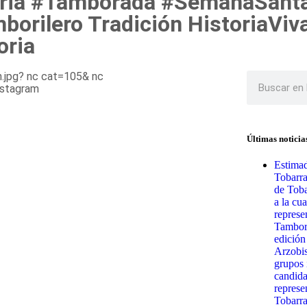
ria #Tamborada #SemanaSanta
borilero Tradición HistoriaVi
oria
Últimas noticia
Estimad
Tobarr
de Toba
a la cua
represe
Tambora
edición
Arzobis
grupos 
candida
represe
Tobarra