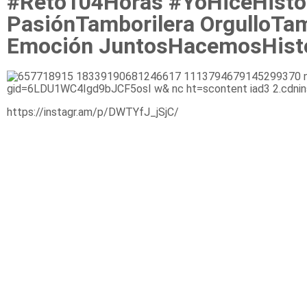
#Reto104Horas #YoHiceHisto
PasiónTamborilera OrgulloTam
Emoción JuntosHacemosHist
https://instagr.am/p/DWTYfJ_jSjC/