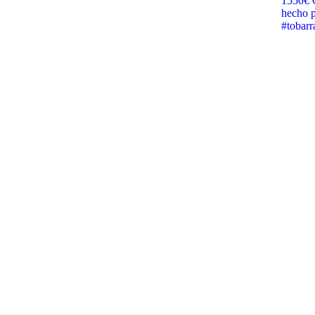
1550€ G
hecho p
#tobar