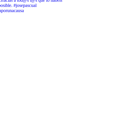
racias a tod@s l@s que lo habéis
osible. #josepascual
raporunacausa