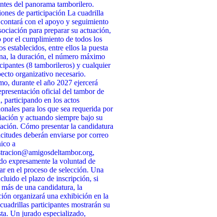
ntes del panorama tamborilero.
ones de participación La cuadrilla
 contará con el apoyo y seguimiento
sociación para preparar su actuación,
 por el cumplimiento de todos los
os establecidos, entre ellos la puesta
na, la duración, el número máximo
icipantes (8 tamborileros) y cualquier
pecto organizativo necesario.
o, durante el año 2027 ejercerá
presentación oficial del tambor de
, participando en los actos
cionales para los que sea requerida por
iación y actuando siempre bajo su
ación. Cómo presentar la candidatura
icitudes deberán enviarse por correo
nico a
stracion@amigosdeltambor.org,
do expresamente la voluntad de
par en el proceso de selección. Una
cluido el plazo de inscripción, si
 más de una candidatura, la
ión organizará una exhibición en la
 cuadrillas participantes mostrarán su
ta. Un jurado especializado,