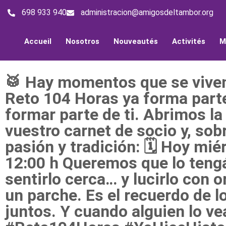
698 933 940
administracion@amigosdeltambor.org
Accueil
Nosotros
Nouveautés
Activités
M
🥁 Hay momentos que se vive
Reto 104 Horas ya forma parte
formar parte de ti. Abrimos la
vuestro carnet de socio y, sob
pasión y tradición: 🗓️ Hoy mié
12:00 h Queremos que lo tengá
sentirlo cerca… y lucirlo con 
un parche. Es el recuerdo de l
juntos. Y cuando alguien lo vea