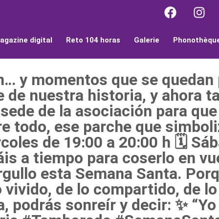
agazine digital
Reto 104 horas
Galerie
Phonothèqu
n… y momentos que se quedan p
 de nuestra historia, y ahora 
 sede de la asociación para qu
re todo, ese parche que simboli
rcoles de 19:00 a 20:00 h 🗓️ Sá
is a tiempo para coserlo en vue
orgullo esta Semana Santa. Por
o vivido, de lo compartido, de 
, podrás sonreír y decir: ✨ “Yo