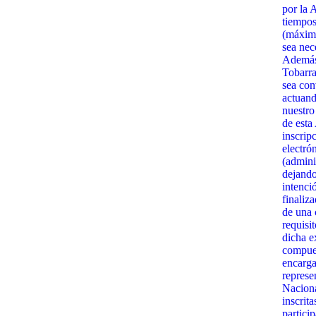
por la 
tiempos
(máximo
sea nec
Además,
Tobarra
sea con
actuand
nuestro
de esta
inscrip
electró
(admini
dejando
intenci
finaliz
de una c
requisi
dicha e
compues
encarga
represe
Naciona
inscrit
partici