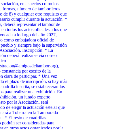
Asociación, en aspectos como los
, formas, número de tamborileros
 de 8) y cualquier otro requisito que
esario cumplir durante la actuación. *
 deberá representar el tambor de
 en todos los actos oficiales a los que
vocada a lo largo del año 2027,
o como embajadora oficial de
 pueblo y siempre bajo la supervisión
 Asociación. Inscripción: * La
ción deberá realizarse vía correo
nico
stracion@amigosdeltambor.org),
 constancia por escrito de la
ón clara de participar. * Una vez
ado el plazo de inscripción, si hay más
uadrilla inscrita, se establecerán los
tos para realizar una exhibición. En
xhibición, un jurado experto
to por la Asociación, será
do de elegir la actuación estelar que
ntará a Tobarra en la Tamborada
l. * El resto de cuadrillas
as podrán ser consideradas para
par en otros actos organizados por la