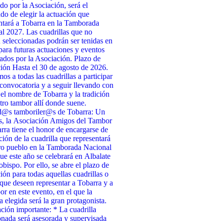
do por la Asociación, será el
do de elegir la actuación que
ntará a Tobarra en la Tamborada
l 2027. Las cuadrillas que no
n seleccionadas podrán ser tenidas en
para futuras actuaciones y eventos
ados por la Asociación. Plazo de
ción Hasta el 30 de agosto de 2026.
s a todas las cuadrillas a participar
 convocatoria y a seguir llevando con
 el nombre de Tobarra y la tradición
tro tambor allí donde suene.
d@s tamboriler@s de Tobarra: Un
s, la Asociación Amigos del Tambor
rra tiene el honor de encargarse de
cción de la cuadrilla que representará
ro pueblo en la Tamborada Nacional
ue este año se celebrará en Albalate
obispo. Por ello, se abre el plazo de
ción para todas aquellas cuadrillas o
que deseen representar a Tobarra y a
or en este evento, en el que la
a elegida será la gran protagonista.
ción importante: * La cuadrilla
onada será asesorada y supervisada