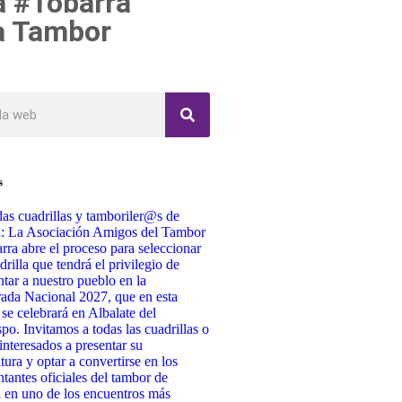
 #Tobarra
va Tambor
s
as cuadrillas y tamboriler@s de
a: La Asociación Amigos del Tambor
rra abre el proceso para seleccionar
drilla que tendrá el privilegio de
ntar a nuestro pueblo en la
da Nacional 2027, que en esta
 se celebrará en Albalate del
po. Invitamos a todas las cuadrillas o
interesados a presentar su
tura y optar a convertirse en los
ntantes oficiales del tambor de
 en uno de los encuentros más