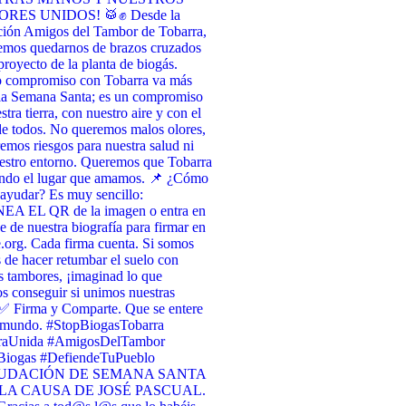
RES UNIDOS! 🥁✊ Desde la
ción Amigos del Tambor de Tobarra,
emos quedarnos de brazos cruzados
 proyecto de la planta de biogás.
o compromiso con Tobarra va más
 la Semana Santa; es un compromiso
tra tierra, con nuestro aire y con el
de todos. No queremos malos olores,
emos riesgos para nuestra salud ni
estro entorno. Queremos que Tobarra
endo el lugar que amamos. 📌 ¿Cómo
ayudar? Es muy sencillo:
A EL QR de la imagen o entra en
ce de nuestra biografía para firmar en
org. Cada firma cuenta. Si somos
 de hacer retumbar el suelo con
s tambores, ¡imaginad lo que
 conseguir si unimos nuestras
✅ Firma y Comparte. Que se entere
l mundo. #StopBiogasTobarra
raUnida #AmigosDelTambor
iogas #DefiendeTuPueblo
UDACIÓN DE SEMANA SANTA
LA CAUSA DE JOSÉ PASCUAL.