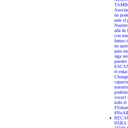
TAMBO
Asocia
no pod
ante el
Nuestr
allá de
con nues
futuro 
no quer
para nu
siga si
puedes 
ESCANE
el enla
Change.
capaces
nuestro
podemos
voces! 
todo e
#Tobar
#NoAlB
RECA
PARA 