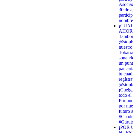
Asociac
30 de 
partici
nombre 
¡CUAD
AHORA!
Tambor 
@stopbi
nuestro
Tobarra
sonando
un punt
pancart
tu cuadr
regístra
@stopbi
¡Cuélga
todo el
Por nue
por nue
futuro 
#Cuadri
#Garut
¡POR 
NUES