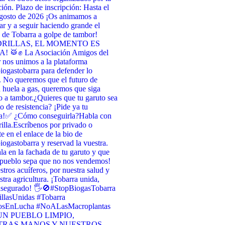
ión. Plazo de inscripción: Hasta el
agosto de 2026 ¡Os animamos a
par y a seguir haciendo grande el
de Tobarra a golpe de tambor!
RILLAS, EL MOMENTO ES
 🥁✊ La Asociación Amigos del
nos unimos a la plataforma
ogastobarra para defender lo
. No queremos que el futuro de
 huela a gas, queremos que siga
 a tambor. ​¿Quieres que tu garuto sea
o de resistencia? ¡Pide ya tu
a! ​✅ ¿Cómo conseguirla? ​Habla con
illa. ​Escríbenos por privado o
te en el enlace de la bio de
ogastobarra y reservad la vuestra. ​
la en la fachada de tu garuto y que
 pueblo sepa que no nos vendemos! ​
stros acuíferos, por nuestra salud y
stra agricultura. ¡Tobarra unida,
asegurado! 🖐️🚫 ​#StopBiogasTobarra
llasUnidas #Tobarra
osEnLucha #NoALasMacroplantas
UN PUEBLO LIMPIO,
TRAS MANOS Y NUESTROS