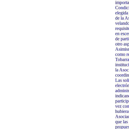
importa
Condici
elegida
de la A
velando
requisit
en esce
de part
otro as
Asimism
como re
Tobarra
institu
la Asoc
coordin
Las sol
electró
admini
indican
partici
vez con
hubiera
Asociac
que las
propues