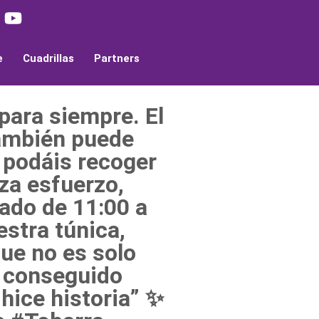
e
Cuadrillas
Partners
ara siempre. El
también puede
e podáis recoger
za esfuerzo,
bado de 11:00 a
stra túnica,
que no es solo
lo conseguido
 hice historia” ✨