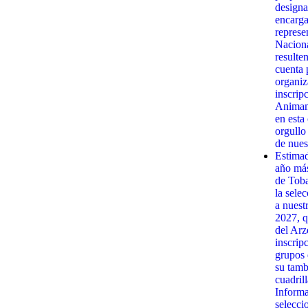
designa
encarga
represe
Naciona
resulte
cuenta 
organiz
inscrip
Animamo
en esta
orgullo
de nues
Estima
año má
de Toba
la sele
a nuest
2027, q
del Arz
inscrip
grupos 
su tamb
cuadrill
Informa
selecci