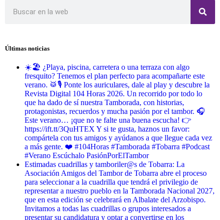
Últimas noticias
☀️🏖️ ¿Playa, piscina, carretera o una terraza con algo
fresquito? Tenemos el plan perfecto para acompañarte este
verano. 🥁🎙️ Ponte los auriculares, dale al play y descubre la
Revista Digital 104 Horas 2026. Un recorrido por todo lo
que ha dado de sí nuestra Tamborada, con historias,
protagonistas, recuerdos y mucha pasión por el tambor. 🎧
Este verano… ¡que no te falte una buena escucha! 👉
https://ift.tt/3QuHTEX Y si te gusta, haznos un favor:
compártela con tus amigos y ayúdanos a que llegue cada vez
a más gente. ❤️ #104Horas #Tamborada #Tobarra #Podcast
#Verano Escúchalo PasiónPorElTambor
Estimadas cuadrillas y tamboriler@s de Tobarra: La
Asociación Amigos del Tambor de Tobarra abre el proceso
para seleccionar a la cuadrilla que tendrá el privilegio de
representar a nuestro pueblo en la Tamborada Nacional 2027,
que en esta edición se celebrará en Albalate del Arzobispo.
Invitamos a todas las cuadrillas o grupos interesados a
presentar su candidatura y optar a convertirse en los