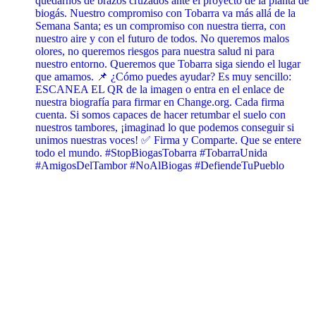
quedarnos de brazos cruzados ante el proyecto de la planta de
biogás. Nuestro compromiso con Tobarra va más allá de la
Semana Santa; es un compromiso con nuestra tierra, con
nuestro aire y con el futuro de todos. No queremos malos
olores, no queremos riesgos para nuestra salud ni para
nuestro entorno. Queremos que Tobarra siga siendo el lugar
que amamos. 📌 ¿Cómo puedes ayudar? Es muy sencillo:
ESCANEA EL QR de la imagen o entra en el enlace de
nuestra biografía para firmar en Change.org. Cada firma
cuenta. Si somos capaces de hacer retumbar el suelo con
nuestros tambores, ¡imaginad lo que podemos conseguir si
unimos nuestras voces! ✅ Firma y Comparte. Que se entere
todo el mundo. #StopBiogasTobarra #TobarraUnida
#AmigosDelTambor #NoAlBiogas #DefiendeTuPueblo