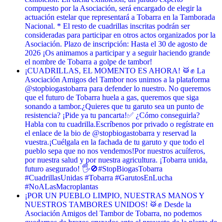
compuesto por la Asociación, será encargado de elegir la
actuación estelar que representará a Tobarra en la Tamborada
Nacional. * El resto de cuadrillas inscritas podrán ser
consideradas para participar en otros actos organizados por la
Asociación. Plazo de inscripción: Hasta el 30 de agosto de
2026 ¡Os animamos a participar y a seguir haciendo grande
el nombre de Tobarra a golpe de tambor!
¡CUADRILLAS, EL MOMENTO ES AHORA! 🥁✊ La
Asociación Amigos del Tambor nos unimos a la plataforma
@stopbiogastobarra para defender lo nuestro. No queremos
que el futuro de Tobarra huela a gas, queremos que siga
sonando a tambor. ​¿Quieres que tu garuto sea un punto de
resistencia? ¡Pide ya tu pancarta! ​✅ ¿Cómo conseguirla? ​
Habla con tu cuadrilla. ​Escríbenos por privado o regístrate en
el enlace de la bio de @stopbiogastobarra y reservad la
vuestra. ​¡Cuélgala en la fachada de tu garuto y que todo el
pueblo sepa que no nos vendemos! ​Por nuestros acuíferos,
por nuestra salud y por nuestra agricultura. ¡Tobarra unida,
futuro asegurado! 🖐️🚫 ​#StopBiogasTobarra
#CuadrillasUnidas #Tobarra #GarutosEnLucha
#NoALasMacroplantas
¡POR UN PUEBLO LIMPIO, NUESTRAS MANOS Y
NUESTROS TAMBORES UNIDOS! 🥁✊ Desde la
Asociación Amigos del Tambor de Tobarra, no podemos