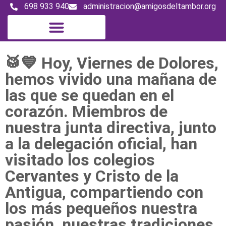
698 933 940
administracion@amigosdeltambor.org
Magazine digital
🥁💛 Hoy, Viernes de Dolores,
hemos vivido una mañana de
las que se quedan en el
corazón. Miembros de
nuestra junta directiva, junto
a la delegación oficial, han
visitado los colegios
Cervantes y Cristo de la
Antigua, compartiendo con
los más pequeños nuestra
pasión, nuestras tradiciones