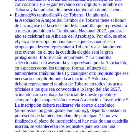
convocatoria y a seguir llevando con orgullo el nombre de
Tobarra y la tradición de nuestro tambor allí donde suene.
Estimad@s tamboriler@s de Tobarra: Un año más,
la Asociación Amigos del Tambor de Tobarra tiene el honor
de encargarse de la selección de la cuadrilla que representará
a nuestro pueblo en la Tamborada Nacional 2027, que este
año se celebrará en Albalate del Arzobispo. Por ello, se abre
el plazo de inscripción para todas aquellas cuadrillas o
grupos que deseen representar a Tobarra y a su tambor en
este evento, en el que la cuadrilla elegida será la gran
protagonista. Información importante: * La cuadrilla
seleccionada será asesorada y supervisada por la Asociación,
en aspectos como los tiempos, formas, número de
tamborileros (máximo de 8) y cualquier otro requisito que sea
necesario cumplir durante la actuación. * Además,
deberá representar el tambor de Tobarra en todos los actos
oficiales a los que sea convocada a lo largo del año 2027,
actuando como embajadora oficial de nuestro pueblo y
siempre bajo la supervisión de esta Asociación. Inscripción: *
La inscripción deberá realizarse vía correo electrónico
(administracion@amigosdeltambor.org), dejando constancia
por escrito de la intención clara de participar. * Una vez
finalizado el plazo de inscripción, si hay más de una cuadrilla
inscrita, se establecerán los requisitos para realizar una
exhibición. En dicha exhibición, un jurado experto