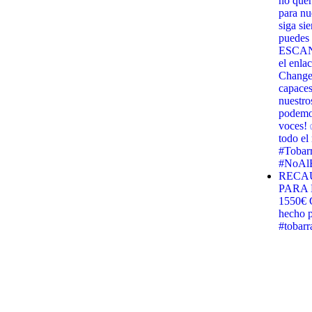
no quer
para nu
siga si
puedes 
ESCANE
el enla
Change.
capaces
nuestro
podemos
voces! 
todo e
#Tobar
#NoAlB
RECA
PARA 
1550€ G
hecho p
#tobar