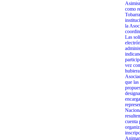
Asimism
como re
Tobarra
institu
la Asoc
coordin
Las sol
electró
admini
indican
partici
vez con
hubiera
Asociac
que las
propues
designa
encarga
represe
Naciona
resulte
cuenta 
organiz
inscrip
Animamo