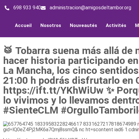
698 933 940
administracion@amigosdeltambor.org
Accueil
Nosotros
Nouveautés
Activités
M
🥁 Tobarra suena más allá de 
hacer historia participando en
La Mancha, los cinco sentidos
21:00 h podrás disfrutarlo en 
https://ift.tt/YKhWiUw ✨ Por
lo vivimos y lo llevamos den
#SienteCLM #OrgulloTamboril