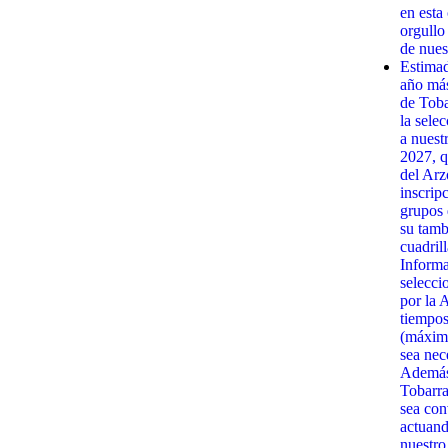
en esta
orgullo
de nues
Estima
año má
de Toba
la sele
a nuest
2027, q
del Arz
inscrip
grupos 
su tamb
cuadrill
Informa
selecci
por la 
tiempos
(máximo
sea nec
Además,
Tobarra
sea con
actuand
nuestro