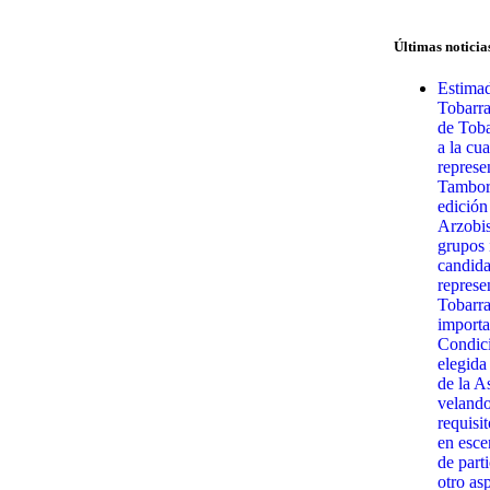
Últimas noticia
Estimad
Tobarr
de Toba
a la cua
represe
Tambora
edición
Arzobis
grupos 
candida
represe
Tobarra
importa
Condici
elegida
de la A
velando
requisit
en esce
de part
otro as