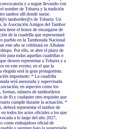
 convocatoria y a seguir llevando con
 el nombre de Tobarra y la tradición
tro tambor allí donde suene.
d@s tamboriler@s de Tobarra: Un
s, la Asociación Amigos del Tambor
rra tiene el honor de encargarse de
cción de la cuadrilla que representará
ro pueblo en la Tamborada Nacional
ue este año se celebrará en Albalate
obispo. Por ello, se abre el plazo de
ción para todas aquellas cuadrillas o
que deseen representar a Tobarra y a
or en este evento, en el que la
a elegida será la gran protagonista.
ción importante: * La cuadrilla
onada será asesorada y supervisada
Asociación, en aspectos como los
, formas, número de tamborileros
 de 8) y cualquier otro requisito que
esario cumplir durante la actuación. *
 deberá representar el tambor de
 en todos los actos oficiales a los que
vocada a lo largo del año 2027,
o como embajadora oficial de
 pueblo y siempre bajo la supervisión