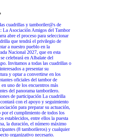
s
as cuadrillas y tamboriler@s de
a: La Asociación Amigos del Tambor
rra abre el proceso para seleccionar
drilla que tendrá el privilegio de
ntar a nuestro pueblo en la
da Nacional 2027, que en esta
 se celebrará en Albalate del
po. Invitamos a todas las cuadrillas o
interesados a presentar su
tura y optar a convertirse en los
ntantes oficiales del tambor de
 en uno de los encuentros más
ntes del panorama tamborilero.
ones de participación La cuadrilla
 contará con el apoyo y seguimiento
sociación para preparar su actuación,
 por el cumplimiento de todos los
os establecidos, entre ellos la puesta
na, la duración, el número máximo
icipantes (8 tamborileros) y cualquier
pecto organizativo necesario.