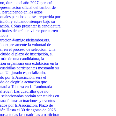
o, durante el año 2027 ejercerá
presentación oficial del tambor de
, participando en los actos
cionales para los que sea requerida por
iación y actuando siempre bajo su
ación. Cómo presentar la candidatura
icitudes deberán enviarse por correo
nico a
stracion@amigosdeltambor.org,
do expresamente la voluntad de
par en el proceso de selección. Una
cluido el plazo de inscripción, si
 más de una candidatura, la
ión organizará una exhibición en la
 cuadrillas participantes mostrarán su
ta. Un jurado especializado,
do por la Asociación, será el
do de elegir la actuación que
ntará a Tobarra en la Tamborada
l 2027. Las cuadrillas que no
n seleccionadas podrán ser tenidas en
para futuras actuaciones y eventos
ados por la Asociación. Plazo de
ción Hasta el 30 de agosto de 2026.
s a todas las cuadrillas a participar