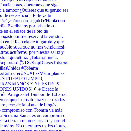
 huela a gas, queremos que siga
 a tambor. ​¿Quieres que tu garuto sea
o de resistencia? ¡Pide ya tu
a! ​✅ ¿Cómo conseguirla? ​Habla con
illa. ​Escríbenos por privado o
te en el enlace de la bio de
ogastobarra y reservad la vuestra. ​
la en la fachada de tu garuto y que
 pueblo sepa que no nos vendemos! ​
stros acuíferos, por nuestra salud y
stra agricultura. ¡Tobarra unida,
asegurado! 🖐️🚫 ​#StopBiogasTobarra
llasUnidas #Tobarra
osEnLucha #NoALasMacroplantas
UN PUEBLO LIMPIO,
TRAS MANOS Y NUESTROS
RES UNIDOS! 🥁✊ Desde la
ción Amigos del Tambor de Tobarra,
emos quedarnos de brazos cruzados
 proyecto de la planta de biogás.
o compromiso con Tobarra va más
 la Semana Santa; es un compromiso
tra tierra, con nuestro aire y con el
de todos. No queremos malos olores,