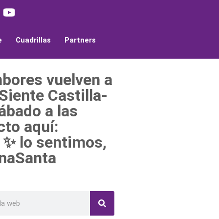
e
Cuadrillas
Partners
mbores vuelven a
Siente Castilla-
ábado a las
cto aquí:
 ✨ lo sentimos,
anaSanta