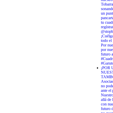
Tobarra
sonando
un punt
pancart
tu cuadr
regístra
@stopbi
¡Cuélga
todo el
Por nue
por nue
futuro 
#Cuadri
#Garut
¡POR 
NUES
TAMBO
Asocia
no pod
ante el
Nuestr
allá de
con nues
futuro 