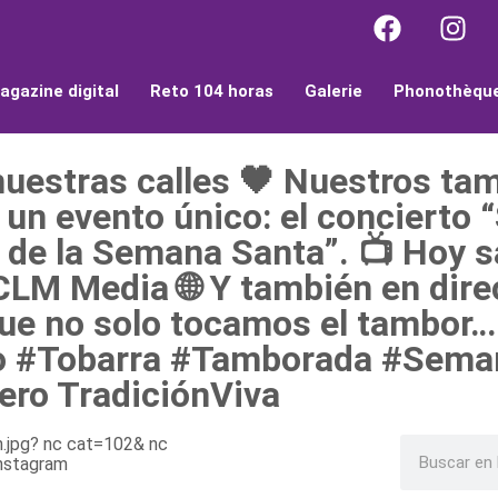
agazine digital
Reto 104 horas
Galerie
Phonothèqu
nuestras calles 🖤 Nuestros ta
 un evento único: el concierto “
 de la Semana Santa”. 📺 Hoy s
CLM Media 🌐 Y también en dire
que no solo tocamos el tambor…
tro #Tobarra #Tamborada #Sem
ero TradiciónViva