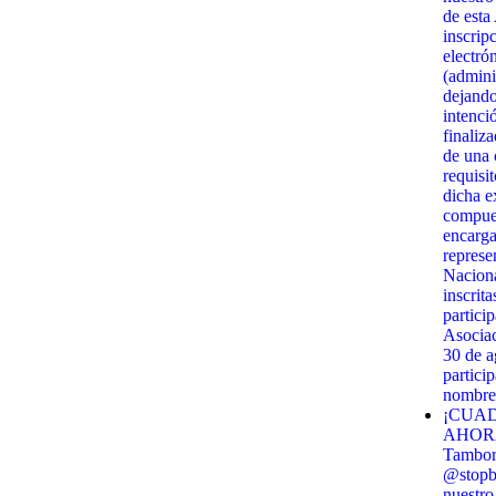
de esta
inscrip
electró
(admini
dejando
intenci
finaliz
de una c
requisi
dicha e
compues
encarga
represe
Naciona
inscrit
partici
Asociac
30 de 
partici
nombre 
¡CUAD
AHORA!
Tambor 
@stopbi
nuestro