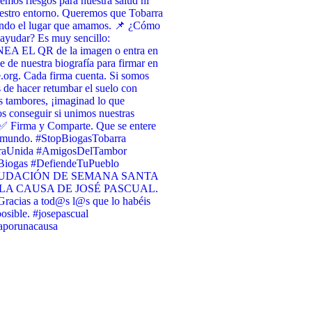
emos riesgos para nuestra salud ni
estro entorno. Queremos que Tobarra
endo el lugar que amamos. 📌 ¿Cómo
ayudar? Es muy sencillo:
A EL QR de la imagen o entra en
ce de nuestra biografía para firmar en
org. Cada firma cuenta. Si somos
 de hacer retumbar el suelo con
s tambores, ¡imaginad lo que
 conseguir si unimos nuestras
✅ Firma y Comparte. Que se entere
l mundo. #StopBiogasTobarra
raUnida #AmigosDelTambor
iogas #DefiendeTuPueblo
UDACIÓN DE SEMANA SANTA
LA CAUSA DE JOSÉ PASCUAL.
racias a tod@s l@s que lo habéis
osible. #josepascual
raporunacausa