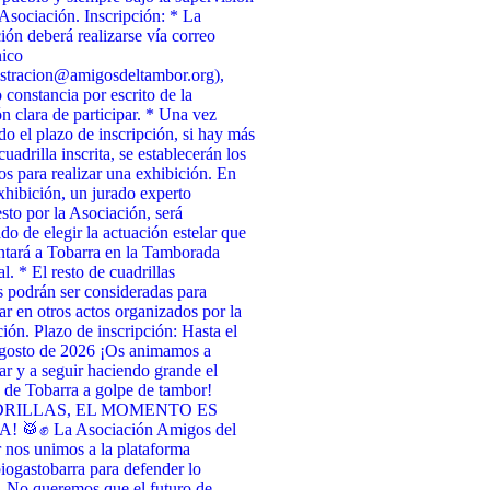
 Asociación. Inscripción: * La
ción deberá realizarse vía correo
nico
stracion@amigosdeltambor.org),
 constancia por escrito de la
ón clara de participar. * Una vez
ado el plazo de inscripción, si hay más
uadrilla inscrita, se establecerán los
tos para realizar una exhibición. En
xhibición, un jurado experto
to por la Asociación, será
do de elegir la actuación estelar que
ntará a Tobarra en la Tamborada
l. * El resto de cuadrillas
as podrán ser consideradas para
par en otros actos organizados por la
ión. Plazo de inscripción: Hasta el
agosto de 2026 ¡Os animamos a
par y a seguir haciendo grande el
de Tobarra a golpe de tambor!
RILLAS, EL MOMENTO ES
 🥁✊ La Asociación Amigos del
nos unimos a la plataforma
ogastobarra para defender lo
. No queremos que el futuro de