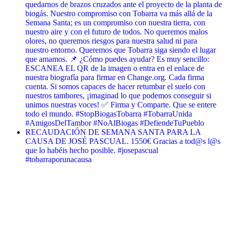
quedarnos de brazos cruzados ante el proyecto de la planta de
biogás. Nuestro compromiso con Tobarra va más allá de la
Semana Santa; es un compromiso con nuestra tierra, con
nuestro aire y con el futuro de todos. No queremos malos
olores, no queremos riesgos para nuestra salud ni para
nuestro entorno. Queremos que Tobarra siga siendo el lugar
que amamos. 📌 ¿Cómo puedes ayudar? Es muy sencillo:
ESCANEA EL QR de la imagen o entra en el enlace de
nuestra biografía para firmar en Change.org. Cada firma
cuenta. Si somos capaces de hacer retumbar el suelo con
nuestros tambores, ¡imaginad lo que podemos conseguir si
unimos nuestras voces! ✅ Firma y Comparte. Que se entere
todo el mundo. #StopBiogasTobarra #TobarraUnida
#AmigosDelTambor #NoAlBiogas #DefiendeTuPueblo
RECAUDACIÓN DE SEMANA SANTA PARA LA
CAUSA DE JOSÉ PASCUAL. 1550€ Gracias a tod@s l@s
que lo habéis hecho posible. #josepascual
#tobarraporunacausa