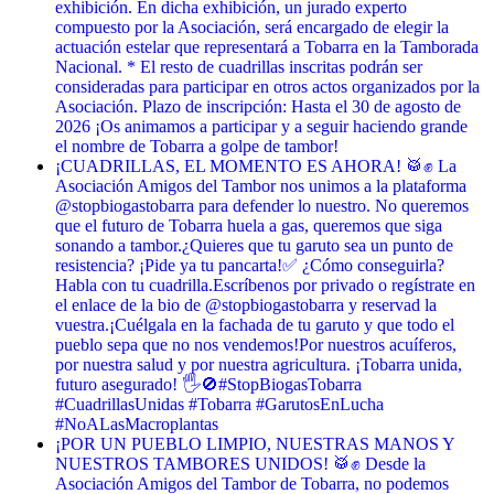
exhibición. En dicha exhibición, un jurado experto
compuesto por la Asociación, será encargado de elegir la
actuación estelar que representará a Tobarra en la Tamborada
Nacional. * El resto de cuadrillas inscritas podrán ser
consideradas para participar en otros actos organizados por la
Asociación. Plazo de inscripción: Hasta el 30 de agosto de
2026 ¡Os animamos a participar y a seguir haciendo grande
el nombre de Tobarra a golpe de tambor!
¡CUADRILLAS, EL MOMENTO ES AHORA! 🥁✊ La
Asociación Amigos del Tambor nos unimos a la plataforma
@stopbiogastobarra para defender lo nuestro. No queremos
que el futuro de Tobarra huela a gas, queremos que siga
sonando a tambor. ​¿Quieres que tu garuto sea un punto de
resistencia? ¡Pide ya tu pancarta! ​✅ ¿Cómo conseguirla? ​
Habla con tu cuadrilla. ​Escríbenos por privado o regístrate en
el enlace de la bio de @stopbiogastobarra y reservad la
vuestra. ​¡Cuélgala en la fachada de tu garuto y que todo el
pueblo sepa que no nos vendemos! ​Por nuestros acuíferos,
por nuestra salud y por nuestra agricultura. ¡Tobarra unida,
futuro asegurado! 🖐️🚫 ​#StopBiogasTobarra
#CuadrillasUnidas #Tobarra #GarutosEnLucha
#NoALasMacroplantas
¡POR UN PUEBLO LIMPIO, NUESTRAS MANOS Y
NUESTROS TAMBORES UNIDOS! 🥁✊ Desde la
Asociación Amigos del Tambor de Tobarra, no podemos