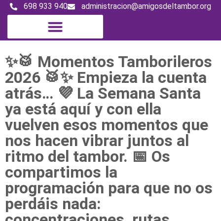
698 933 940
administracion@amigosdeltambor.org
Magazine digital
✨🥁 Momentos Tamborileros
2026 🥁✨ Empieza la cuenta
atrás… 💜 La Semana Santa
ya está aquí y con ella
vuelven esos momentos que
nos hacen vibrar juntos al
ritmo del tambor. 📅 Os
compartimos la
programación para que no os
perdáis nada:
concentraciones, rutas,