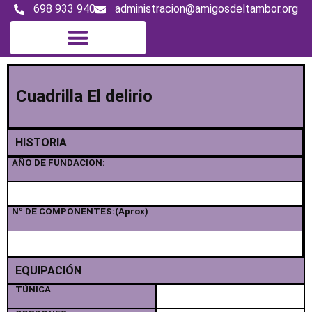
698 933 940
administracion@amigosdeltambor.org
Magazine digital
Cuadrilla El delirio
HISTORIA
AÑO DE FUNDACION:
Nº DE COMPONENTES:(Aprox)
EQUIPACIÓN
TÚNICA