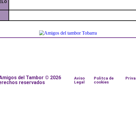
ELO
 Amigos del Tambor © 2026
Aviso
Politca de
Priv
erechos reservados
Legal
cookies
a
a