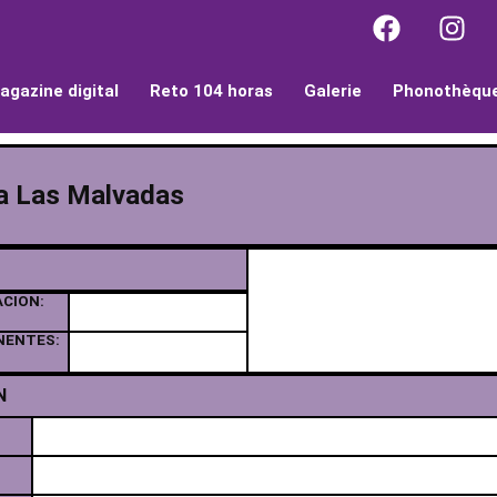
agazine digital
Reto 104 horas
Galerie
Phonothèqu
la Las Malvadas
ACION:
NENTES:
N