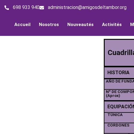
698 933 940
administracion@amigosdeltambor.org
Accueil
Nosotros
Nouveautés
Activités
M
Cuadril
HISTORIA
AÑO DE FUND
Nº DE COMPO
(Aprox)
EQUIPACIÓ
TÚNICA
CORDONES